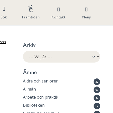
Kontakt
Meny
Sök
Framtiden
ssna
Arkiv
Ämne
Äldre och seniorer
32
Allmän
90
Arbete och praktik
6
Biblioteken
12