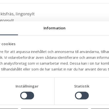
tsfräs, lingonsylt
ngonsylt
Information
ån Mysinge, potatis, inlagd gurka
 cookies
rukter från Öland, potatis
e för att anpassa innehållet och annonserna till användarna, tillhan
k. Vi vidarebefordrar även sådana identifierare och annan informati
ch analysföretag som vi samarbetar med. Dessa kan i sin tur ko
tter från Öland, kall sås
illhandahållit eller som de har samlat in när du har använt deras t
d morötter från Öland, kall sås
Inställningar
Statistik
lingonsylt
 sås, lingonsylt