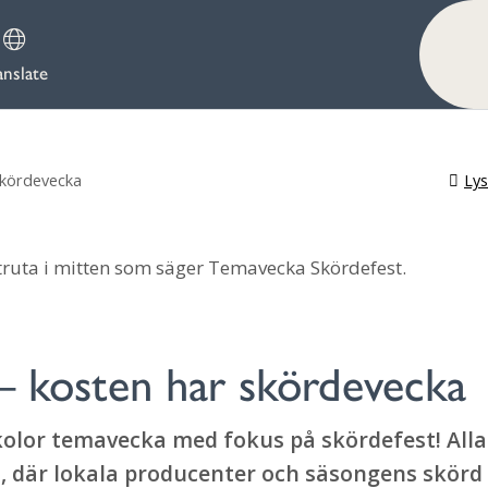
anslate
Ly
skördevecka
– kosten har skördevecka
kolor temavecka med fokus på skördefest! Alla
, där lokala producenter och säsongens skörd