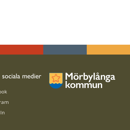
i sociala medier
ook
gram
In