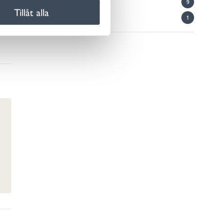
Vatten och avlopp
9
Tillåt alla
Vuxenutbildning
1