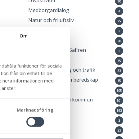
Lovaktivitet
10
Medborgardialog
4
Natur och friluftsliv
25
Ny i Sverige
2
Om
Okategoriserade
20
Öppna förskolan Safiren
2
Pressmeddelande
75
dahålla funktioner för sociala
Samhällsplanering och trafik
33
on från din enhet till de
Samhällsskydd och beredskap
mbinera informationen med
15
jänster.
Stöd och omsorg
105
Ung i Mörbylånga kommun
101
Uppleva och göra
Marknadsföring
193
Utställning
2
Världsarv
23