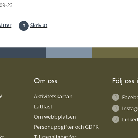
09-23
itter
Skriv ut
Om oss
Följ oss 
!
Aktivitetskartan
Faceb
Lättläst
Insta
Om webbplatsen
Linked
Personuppgifter och GDPR
kt
Tillgänglighet för