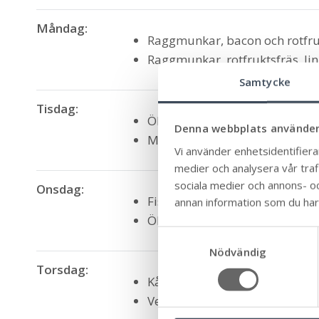
Måndag:
Raggmunkar, bacon och rotfruk
Raggmunkar, rotfruktsfräs, li
Samtycke
Tisdag:
Öländsk Köttgryta med kött fr
Denna webbplats använder
Mustig rotfruktsgryta med rotf
Vi använder enhetsidentifierar
medier och analysera vår trafi
sociala medier och annons- o
Onsdag:
Fiskpanetter, solmos med morö
annan information som du har t
Öländska bönbiffar, solmos me
S
Nödvändig
a
Torsdag:
m
Kålpudding, potatis, brunsås, 
t
Vegetarisk kålpudding, potatis,
y