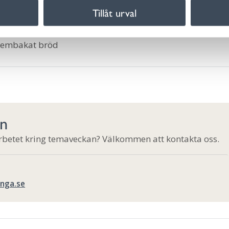
Tillåt urval
p, hembakat bröd
 hembakat bröd
on
arbetet kring temaveckan? Välkommen att kontakta oss.
anga.se