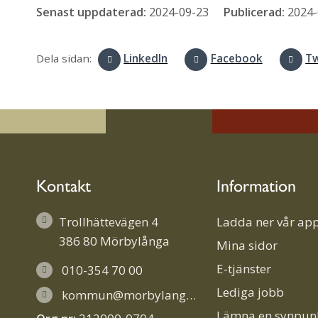
Senast uppdaterad:
2024-09-23
Publicerad:
2024-
Dela sidan:
LinkedIn
Facebook
Tw
Kontakt
Information
Trollhättevägen 4
Ladda ner vår app
386 80 Mörbylånga
Mina sidor
E-tjänster
010-354 70 00
Lediga jobb
kommun@morbylanga.se
Lämna en synpun