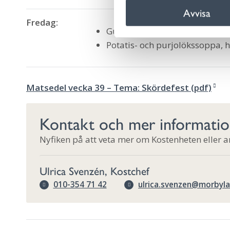
c
Avvisa
k
Fredag:
e
Gul ärtsoppa med fläsk, sena
s
Potatis- och purjolökssoppa,
v
a
l
Matsedel vecka 39 – Tema: Skördefest (pdf)
Kontakt och mer informati
Nyfiken på att veta mer om Kostenheten eller 
Ulrica Svenzén, Kostchef
010-354 71 42
ulrica.svenzen@morbyl