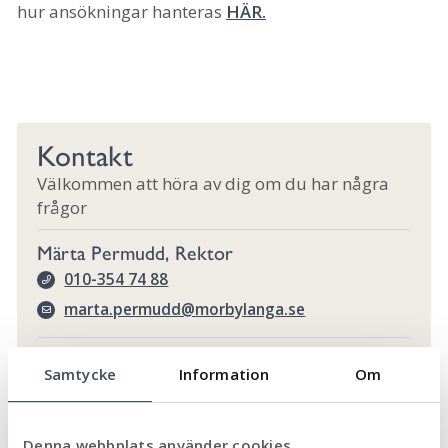
hur ansökningar hanteras
HÄR.
Kontakt
Välkommen att höra av dig om du har några
frågor
Märta Permudd, Rektor
010-354 74 88
marta.permudd@morbylanga.se
Karin Berggren, Bildningschef (Skolchef)
Samtycke
Information
Om
010-354 75 47
karin.berggren@morbylanga.se
Denna webbplats använder cookies