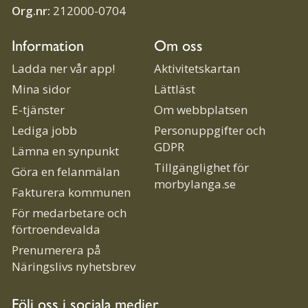
Org.nr:
212000-0704
Information
Om oss
Ladda ner vår app!
Aktivitetskartan
Mina sidor
Lättläst
E-tjänster
Om webbplatsen
Lediga jobb
Personuppgifter och
GDPR
Lämna en synpunkt
Tillgänglighet för
Göra en felanmälan
morbylanga.se
Fakturera kommunen
För medarbetare och
förtroendevalda
Prenumerera på
Näringslivs nyhetsbrev
Följ oss i sociala medier