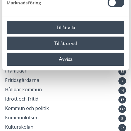
Marknadsföring
Biblioteken
v
12
a
Bygga, bo och miljö
46
l
Eketorps borg
6
Tillåt alla
En vecka fri från våld
1
Föräldrastöd
Tillåt urval
11
Företag och näringsliv
57
Avvisa
Förskola, skola och utbildning
95
Framtiden
32
Fritidsgårdarna
7
Hållbar kommun
46
Idrott och fritid
17
Kommun och politik
147
Kommunlotsen
5
Kulturskolan
27