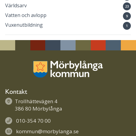
Världsarv
23
Vatten och avlopp
9
Vuxenutbildning
1
Kontakt
Trollhättevägen 4
386 80 Mörbylånga
010-354 70 00
kommun@morbylanga.se