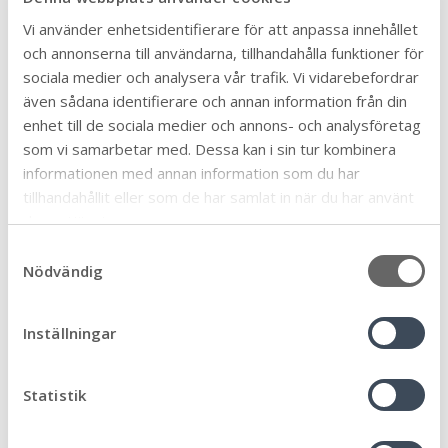
Vi använder enhetsidentifierare för att anpassa innehållet
Liv Stjärnlöv (M), Kommunalråd
och annonserna till användarna, tillhandahålla funktioner för
livisabelvictoria.stjarnlov@morbylanga.
sociala medier och analysera vår trafik. Vi vidarebefordrar
även sådana identifierare och annan information från din
enhet till de sociala medier och annons- och analysföretag
Senast uppdaterad:
2025-03-03
Publicerad:
2025-03-03
som vi samarbetar med. Dessa kan i sin tur kombinera
informationen med annan information som du har
Dela sidan:
tillhandahållit eller som de har samlat in när du har använt
Linke
Face
Twit
Skriv
deras tjänster.
Arkiv
dIn
book
ter
ut
S
Nödvändig
a
m
t
Ämne
Inställningar
y
Äldre och seniorer
c
32
k
Statistik
Allmän
90
e
Arbete och praktik
6
s