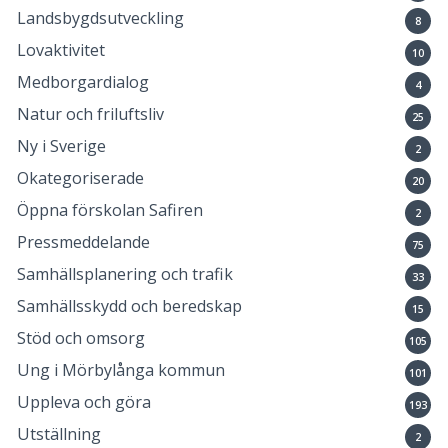
Landsbygdsutveckling
8
Lovaktivitet
10
Medborgardialog
4
Natur och friluftsliv
25
Ny i Sverige
2
Okategoriserade
20
Öppna förskolan Safiren
2
Pressmeddelande
75
Samhällsplanering och trafik
33
Samhällsskydd och beredskap
15
Stöd och omsorg
105
Ung i Mörbylånga kommun
101
Uppleva och göra
193
Utställning
2