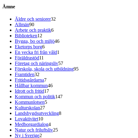
Ämne
Äldre och seniorer
32
Allmän
90
Arbete och praktik
6
Biblioteken
12
Bygga, bo och miljö
46
Eketorps borg
6
En vecka fri från våld
1
Föräldrastöd
11
Företag och näringsliv
57
Förskola, skola och utbildning
95
Framtiden
32
Fritidsgårdarna
7
Hållbar kommun
46
Idrott och fritid
17
Kommun och politik
147
Kommunlotsen
5
Kulturskolan
27
Landsbygdsutveckling
8
Lovaktivitet
10
Medborgardialog
4
Natur och friluftsliv
25
Ny i Sverige
2