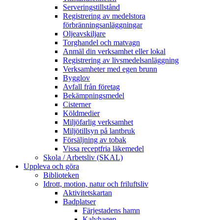
Serveringstillstånd
Registrering av medelstora
förbränningsanläggningar
Oljeavskiljare
Torghandel och matvagn
Anmäl din verksamhet eller lokal
Registrering av livsmedelsanläggning
Verksamheter med egen brunn
Bygglov
Avfall från företag
Bekämpningsmedel
Cisterner
Köldmedier
Miljöfarlig verksamhet
Miljötillsyn på lantbruk
Försäljning av tobak
Vissa receptfria läkemedel
Skola / Arbetsliv (SKAL)
Uppleva och göra
Biblioteken
Idrott, motion, natur och friluftsliv
Aktivitetskartan
Badplatser
Färjestadens hamn
Kalvhagen