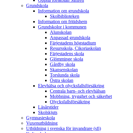
Öppna förskolan Safiren
Grundskola
Information om grundskola
Skolbiblioteken
Information om fritidshem
Grundskolor i kommunen
Alunskolan
Anpassad grundskola
Färjestadens högstadium
Resursskola, Cikoriaskolan
Färjestadens skola
Glömminge skola
Gårdby skola
Skansenskolan
Torslunda skola
Östra skolan
Elevhälsa och olycksfallsförsäkring
Centrala barn- och elevhälsan
Mobbning, trygghet och säkerhet
Olycksfallsförsäkring
Läsårstider
Skolskjuts
Gymnasieskola
Vuxenutbildning
Utbildning i svenska för invandrare (sfi)