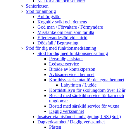
Mat för äldre och seniorer
Seniorlotsen
Stöd för anhörig
Anhörigstöd
Kognitiv svikt och demens
God man / Förvaltare / Förmyndare
Misstanke om barn som far illa
Efterlevandestöd vid suicid
Dödsfall / Begravning
Stöd för dig med funktionsnedsättning
Stöd för dig med funktionsnedsättning
Personlig assistans
Ledsagarservice
Biträde av kontaktperson
Avlösarservice i hemmet
Korttidsvistelse utanför det egna hemmet
Labyrinten / Ludde
Korttidstillsyn för skolungdom över 12 år
Bostad med särskild service för barn och
ungdomar
Bostad med särskild service för vuxna
Daglig verksamhet
Insatser via biståndshandläggning LSS (SoL)
Dagverksamhet / Daglig verksamhet
Påsten