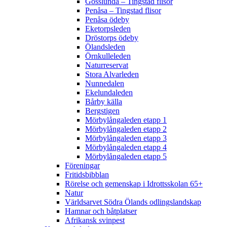
Gösslunda – Tingstad flisor
Penåsa – Tingstad flisor
Penåsa ödeby
Eketorpsleden
Dröstorps ödeby
Ölandsleden
Örnkulleleden
Naturreservat
Stora Alvarleden
Nunnedalen
Ekelundaleden
Bårby källa
Bergstigen
Mörbylångaleden etapp 1
Mörbylångaleden etapp 2
Mörbylångaleden etapp 3
Mörbylångaleden etapp 4
Mörbylångaleden etapp 5
Föreningar
Fritidsbibblan
Rörelse och gemenskap i Idrottsskolan 65+
Natur
Världsarvet Södra Ölands odlingslandskap
Hamnar och båtplatser
Afrikansk svinpest