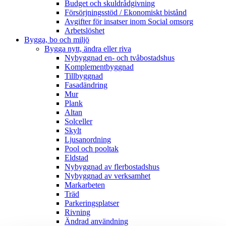
Budget och skuldrådgivning
Försörjningsstöd / Ekonomiskt bistånd
Avgifter för insatser inom Social omsorg
Arbetslöshet
Bygga, bo och miljö
Bygga nytt, ändra eller riva
Nybyggnad en- och tvåbostadshus
Komplementbyggnad
Tillbyggnad
Fasadändring
Mur
Plank
Altan
Solceller
Skylt
Ljusanordning
Pool och pooltak
Eldstad
Nybyggnad av flerbostadshus
Nybyggnad av verksamhet
Markarbeten
Träd
Parkeringsplatser
Rivning
Ändrad användning