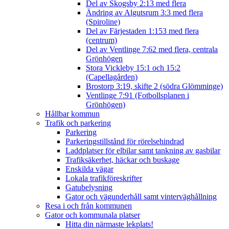
Del av Skogsby 2:13 med flera
Ändring av Algutsrum 3:3 med flera
(Spiroline)
Del av Färjestaden 1:153 med flera
(centrum)
Del av Ventlinge 7:62 med flera, centrala
Grönhögen
Stora Vickleby 15:1 och 15:2
(Capellagården)
Brostorp 3:19, skifte 2 (södra Glömminge)
Ventlinge 7:91 (Fotbollsplanen i
Grönhögen)
Hållbar kommun
Trafik och parkering
Parkering
Parkeringstillstånd för rörelsehindrad
Laddplatser för elbilar samt tankning av gasbilar
Trafiksäkerhet, häckar och buskage
Enskilda vägar
Lokala trafikföreskrifter
Gatubelysning
Gator och vägunderhåll samt vinterväghållning
Resa i och från kommunen
Gator och kommunala platser
Hitta din närmaste lekplats!