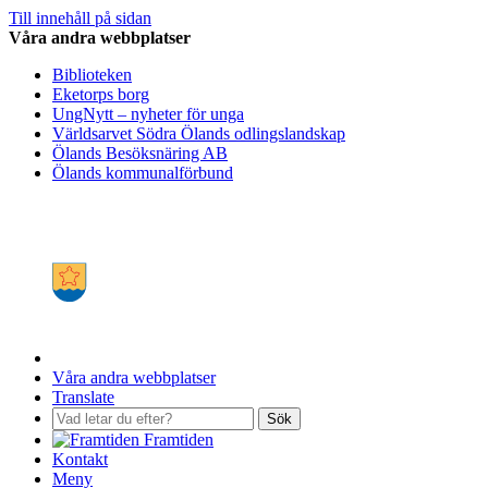
Till innehåll på sidan
Våra andra webbplatser
Biblioteken
Eketorps borg
UngNytt – nyheter för unga
Världsarvet Södra Ölands odlingslandskap
Ölands Besöksnäring AB
Ölands kommunalförbund
Våra andra webbplatser
Translate
Sök
Framtiden
Kontakt
Meny