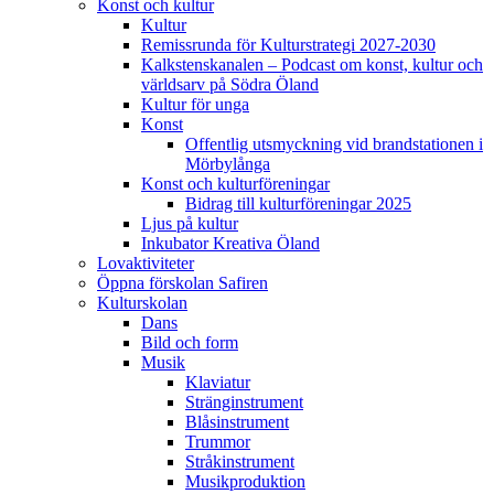
Konst och kultur
Kultur
Remissrunda för Kulturstrategi 2027-2030
Kalkstenskanalen – Podcast om konst, kultur och
världsarv på Södra Öland
Kultur för unga
Konst
Offentlig utsmyckning vid brandstationen i
Mörbylånga
Konst och kulturföreningar
Bidrag till kulturföreningar 2025
Ljus på kultur
Inkubator Kreativa Öland
Lovaktiviteter
Öppna förskolan Safiren
Kulturskolan
Dans
Bild och form
Musik
Klaviatur
Stränginstrument
Blåsinstrument
Trummor
Stråkinstrument
Musikproduktion