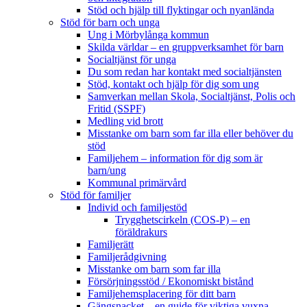
Stöd och hjälp till flyktingar och nyanlända
Stöd för barn och unga
Ung i Mörbylånga kommun
Skilda världar – en gruppverksamhet för barn
Socialtjänst för unga
Du som redan har kontakt med socialtjänsten
Stöd, kontakt och hjälp för dig som ung
Samverkan mellan Skola, Socialtjänst, Polis och
Fritid (SSPF)
Medling vid brott
Misstanke om barn som far illa eller behöver du
stöd
Familjehem – information för dig som är
barn/ung
Kommunal primärvård
Stöd för familjer
Individ och familjestöd
Trygghetscirkeln (COS-P) – en
föräldrakurs
Familjerätt
Familjerådgivning
Misstanke om barn som far illa
Försörjningsstöd / Ekonomiskt bistånd
Familjehemsplacering för ditt barn
Gängsnacket – en guide för viktiga vuxna