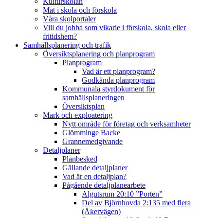
Kulturskolan
Mat i skola och förskola
Våra skolportaler
Vill du jobba som vikarie i förskola, skola eller
fritidshem?
Samhällsplanering och trafik
Översiktsplanering och planprogram
Planprogram
Vad är ett planprogram?
Godkända planprogram
Kommunala styrdokument för
samhällsplaneringen
Översiktsplan
Mark och exploatering
Nytt område för företag och verksamheter
Glömminge Backe
Grannemedgivande
Detaljplaner
Planbesked
Gällande detaljplaner
Vad är en detaljplan?
Pågående detaljplanearbete
Algutsrum 20:10 ”Porten”
Del av Björnhovda 2:135 med flera
(Åkervägen)