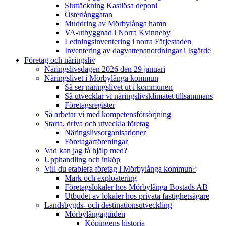
Sluttäckning Kastlösa deponi
Österlånggatan
Muddring av Mörbylånga hamn
VA-utbyggnad i Norra Kvinneby
Ledningsinventering i norra Färjestaden
Inventering av dagvattenanordningar i Isgärde
Företag och näringsliv
Näringslivsdagen 2026 den 29 januari
Näringslivet i Mörbylånga kommun
Så ser näringslivet ut i kommunen
Så utvecklar vi näringslivsklimatet tillsammans
Företagsregister
Så arbetar vi med kompetensförsörjning
Starta, driva och utveckla företag
Näringslivsorganisationer
Företagarföreningar
Vad kan jag få hjälp med?
Upphandling och inköp
Vill du etablera företag i Mörbylånga kommun?
Mark och exploatering
Företagslokaler hos Mörbylånga Bostads AB
Utbudet av lokaler hos privata fastighetsägare
Landsbygds- och destinationsutveckling
Mörbylångaguiden
Köpingens historia