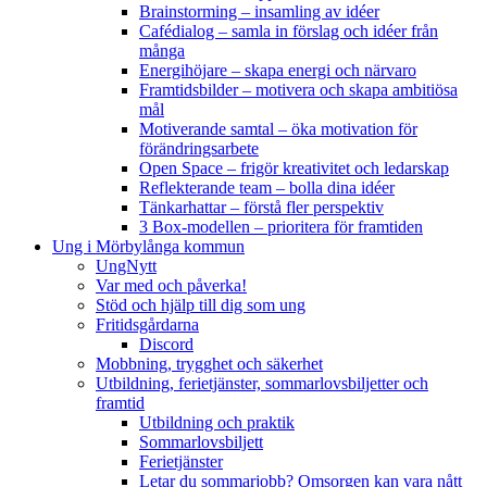
Brainstorming – insamling av idéer
Cafédialog – samla in förslag och idéer från
många
Energihöjare – skapa energi och närvaro
Framtidsbilder – motivera och skapa ambitiösa
mål
Motiverande samtal – öka motivation för
förändringsarbete
Open Space – frigör kreativitet och ledarskap
Reflekterande team – bolla dina idéer
Tänkarhattar – förstå fler perspektiv
3 Box-modellen – prioritera för framtiden
Ung i Mörbylånga kommun
UngNytt
Var med och påverka!
Stöd och hjälp till dig som ung
Fritidsgårdarna
Discord
Mobbning, trygghet och säkerhet
Utbildning, ferietjänster, sommarlovsbiljetter och
framtid
Utbildning och praktik
Sommarlovsbiljett
Ferietjänster
Letar du sommarjobb? Omsorgen kan vara nått