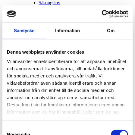
Säsongslov
Tidsbegränsat bygglov
Transformatorstation
Förhandsbesked
Installation eller ändring av hiss
Installation eller ändring av ventilation
Samtycke
Information
Om
Uteservering
Vatten och avlopp – installation eller väsentlig
ändring av en anläggning
Ändring av bärande konstruktion
Denna webbplats använder cookies
Strandskydd
Vi använder enhetsidentifierare för att anpassa innehållet
Olovligt byggande och tillsyn
Ovårdade tomter och byggnader
och annonserna till användarna, tillhandahålla funktioner
Skapa kontrollplan
för sociala medier och analysera vår trafik. Vi
Vad är en kontrollplan?
vidarebefordrar även sådana identifierare och annan
Frivilligt bygglov
Bygglovsprocessen
information från din enhet till de sociala medier och
Flytta till Öland!
annons- och analysföretag som vi samarbetar med.
Förenklad delgivning
Dessa kan i sin tur kombinera informationen med annan
Hållbar kommun
Hälsoskydd
information som du har tillhandahållit eller som de har
Allmänna råd vid algblomning
samlat in när du har använt deras tjänster.
Anmäl din verksamhet eller lokal
Badvatten
Samtyckesval
Buller
Nödvändig