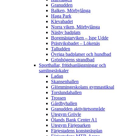
Granudden
Balken, Mörbylånga
Haga Park
Klevabadet
Norra viken, Mörbylånga
Näsby badplats
Borgmästarviken – Ispe Udde
Prästviksbadet – Lökenäs
Talludden
Övriga badplatser och hundbad
Grönhögens strandbad
Sporthallar, fritidsanläggningar och
samlingslokaler
Ladan
Skansenhallen
Glömmingeskolans gymnastiksal
Torslundahallen
Trossen
Gårdbyhallen
Granudden aktivitetsområde
Utegym Grövle
Ölands Bank Center A1
Utegym Färjeparken
Färjestadens konstgräsplan