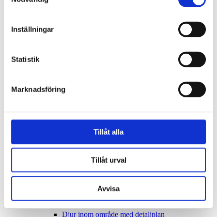
Hälsoskydd
Legionella
Radon
Inställningar
Regelbundna vattentester för tryggt dricksvatten
Kartor och mättjänster
Krav för laddning av elfordon
Kungörelse av bygglov
Statistik
Livsmedel
Starta och driva livsmedelsverksamhet
Tillstånd för livsmedelslokal
Marknadsföring
Checklista för att starta livsmedelsverksamhet
Registrering av livsmedelsanläggning
Egenkontroll för livsmedelsverksamhet
Livsmedelslokaler
Egen brunn
Tillåt alla
Verksamheter med egen brunn
Så undviker du att bli magsjuk
Miljöskydd
Tillåt urval
Avfall från företag
Avfall och återvinning
Begrava sin häst
Bekämpningsmedel
Avvisa
Beslut om betydande miljöpåverkan
Cisterner
Djur inom område med detaljplan