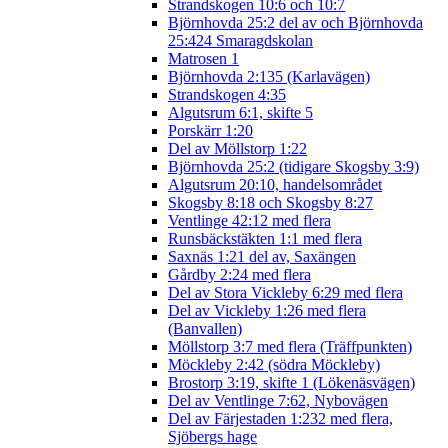
Strandskogen 10:6 och 10:7
Björnhovda 25:2 del av och Björnhovda
25:424 Smaragdskolan
Matrosen 1
Björnhovda 2:135 (Karlavägen)
Strandskogen 4:35
Algutsrum 6:1, skifte 5
Porskärr 1:20
Del av Möllstorp 1:22
Björnhovda 25:2 (tidigare Skogsby 3:9)
Algutsrum 20:10, handelsområdet
Skogsby 8:18 och Skogsby 8:27
Ventlinge 42:12 med flera
Runsbäckstäkten 1:1 med flera
Saxnäs 1:21 del av, Saxängen
Gårdby 2:24 med flera
Del av Stora Vickleby 6:29 med flera
Del av Vickleby 1:26 med flera
(Banvallen)
Möllstorp 3:7 med flera (Träffpunkten)
Möckleby 2:42 (södra Möckleby)
Brostorp 3:19, skifte 1 (Lökenäsvägen)
Del av Ventlinge 7:62, Nybovägen
Del av Färjestaden 1:232 med flera,
Sjöbergs hage