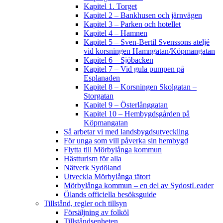
Kapitel 1. Torget
Kapitel 2 – Bankhusen och järnvägen
Kapitel 3 – Parken och hotellet
Kapitel 4 – Hamnen
Kapitel 5 – Sven-Bertil Svenssons ateljé
vid korsningen Hamngatan/Köpmangatan
Kapitel 6 – Sjöbacken
Kapitel 7 – Vid gula pumpen på
Esplanaden
Kapitel 8 – Korsningen Skolgatan –
Storgatan
Kapitel 9 – Österlånggatan
Kapitel 10 – Hembygdsgården på
Köpmangatan
Så arbetar vi med landsbygdsutveckling
För unga som vill påverka sin hembygd
Flytta till Mörbylånga kommun
Hästturism för alla
Nätverk Sydöland
Utveckla Mörbylånga tätort
Mörbylånga kommun – en del av SydostLeader
Ölands officiella besöksguide
Tillstånd, regler och tillsyn
Försäljning av folköl
Tillståndsenheten