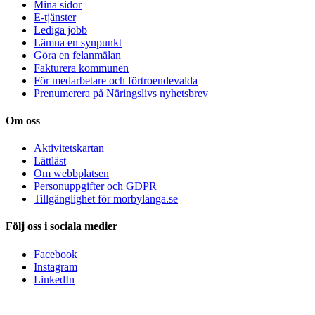
Mina sidor
E-tjänster
Lediga jobb
Lämna en synpunkt
Göra en felanmälan
Fakturera kommunen
För medarbetare och förtroendevalda
Prenumerera på Näringslivs nyhetsbrev
Om oss
Aktivitetskartan
Lättläst
Om webbplatsen
Personuppgifter och GDPR
Tillgänglighet för morbylanga.se
Följ oss i sociala medier
Facebook
Instagram
LinkedIn