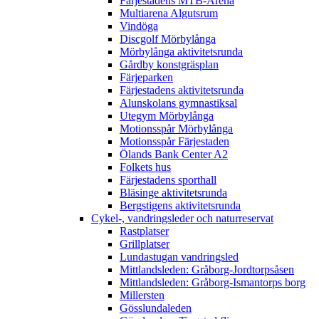
Färjestadens MTB-Arena
Multiarena Algutsrum
Vindöga
Discgolf Mörbylånga
Mörbylånga aktivitetsrunda
Gårdby konstgräsplan
Färjeparken
Färjestadens aktivitetsrunda
Alunskolans gymnastiksal
Utegym Mörbylånga
Motionsspår Mörbylånga
Motionsspår Färjestaden
Ölands Bank Center A2
Folkets hus
Färjestadens sporthall
Bläsinge aktivitetsrunda
Bergstigens aktivitetsrunda
Cykel-, vandringsleder och naturreservat
Rastplatser
Grillplatser
Lundastugan vandringsled
Mittlandsleden: Gråborg-Jordtorpsåsen
Mittlandsleden: Gråborg-Ismantorps borg
Millersten
Gösslundaleden