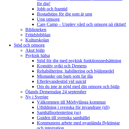
för dig!
Jobb och framtid
Bostadstips för dig som är ung
Ung omsorg
Care Camp – Upplev vård och omsorg på riktigt!
Biblioteken
Fritidsbibblan
Kulturskolan
Stöd och omsorg
Akut hjälp
Psykisk hälsa
Stöd för dig med psykisk funktionsnedsättning
Kognitiv svikt och Demens
Rehabilitering, habilitering och hjälpmedel
Misstanke om barn som far illa
Efterlevandestöd vid suicid
Om du inte är nöjd med din omsorg och hjälp
Ölands Demensdag 24 september
Ny i Sverige
Välkommen till Mörbylånga kommun
Utbildning i svenska för invandrare (sfi)
Samhällsorientering (so)
Guiden till svenska samhället
Kommunens arbete med nyanlända flyktingar
och integration