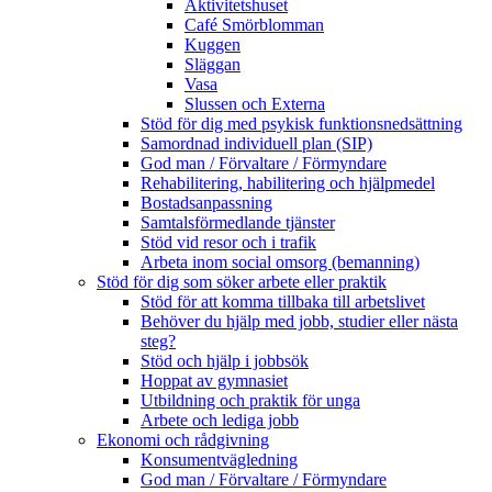
Aktivitetshuset
Café Smörblomman
Kuggen
Släggan
Vasa
Slussen och Externa
Stöd för dig med psykisk funktionsnedsättning
Samordnad individuell plan (SIP)
God man / Förvaltare / Förmyndare
Rehabilitering, habilitering och hjälpmedel
Bostadsanpassning
Samtalsförmedlande tjänster
Stöd vid resor och i trafik
Arbeta inom social omsorg (bemanning)
Stöd för dig som söker arbete eller praktik
Stöd för att komma tillbaka till arbetslivet
Behöver du hjälp med jobb, studier eller nästa
steg?
Stöd och hjälp i jobbsök
Hoppat av gymnasiet
Utbildning och praktik för unga
Arbete och lediga jobb
Ekonomi och rådgivning
Konsumentvägledning
God man / Förvaltare / Förmyndare