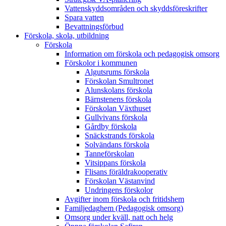
Vattenskyddsområden och skyddsföreskrifter
Spara vatten
Bevattningsförbud
Förskola, skola, utbildning
Förskola
Information om förskola och pedagogisk omsorg
Förskolor i kommunen
Algutsrums förskola
Förskolan Smultronet
Alunskolans förskola
Bärnstenens förskola
Förskolan Växthuset
Gullvivans förskola
Gårdby förskola
Snäckstrands förskola
Solvändans förskola
Tanneförskolan
Vitsippans förskola
Flisans föräldrakooperativ
Förskolan Västanvind
Undringens förskolor
Avgifter inom förskola och fritidshem
Familjedaghem (Pedagogisk omsorg)
Omsorg under kväll, natt och helg