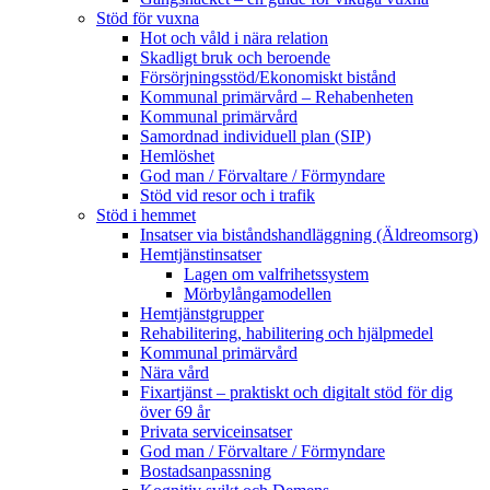
Stöd för vuxna
Hot och våld i nära relation
Skadligt bruk och beroende
Försörjningsstöd/Ekonomiskt bistånd
Kommunal primärvård – Rehabenheten
Kommunal primärvård
Samordnad individuell plan (SIP)
Hemlöshet
God man / Förvaltare / Förmyndare
Stöd vid resor och i trafik
Stöd i hemmet
Insatser via biståndshandläggning (Äldreomsorg)
Hemtjänstinsatser
Lagen om valfrihetssystem
Mörbylångamodellen
Hemtjänstgrupper
Rehabilitering, habilitering och hjälpmedel
Kommunal primärvård
Nära vård
Fixartjänst – praktiskt och digitalt stöd för dig
över 69 år
Privata serviceinsatser
God man / Förvaltare / Förmyndare
Bostadsanpassning