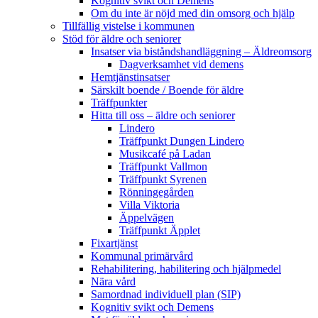
Kognitiv svikt och Demens
Om du inte är nöjd med din omsorg och hjälp
Tillfällig vistelse i kommunen
Stöd för äldre och seniorer
Insatser via biståndshandläggning – Äldreomsorg
Dagverksamhet vid demens
Hemtjänstinsatser
Särskilt boende / Boende för äldre
Träffpunkter
Hitta till oss – äldre och seniorer
Lindero
Träffpunkt Dungen Lindero
Musikcafé på Ladan
Träffpunkt Vallmon
Träffpunkt Syrenen
Rönningegården
Villa Viktoria
Äppelvägen
Träffpunkt Äpplet
Fixartjänst
Kommunal primärvård
Rehabilitering, habilitering och hjälpmedel
Nära vård
Samordnad individuell plan (SIP)
Kognitiv svikt och Demens