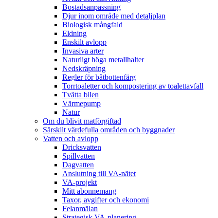
Bostadsanpassning
Djur inom område med detaljplan
Biologisk mångfald
Eldning
Enskilt avlopp
Invasiva arter
Naturligt höga metallhalter
Nedskräpning
Regler för båtbottenfärg
Torrtoaletter och kompostering av toalettavfall
Tvätta bilen
Värmepump
Natur
Om du blivit matförgiftad
Särskilt värdefulla områden och byggnader
Vatten och avlopp
Dricksvatten
Spillvatten
Dagvatten
Anslutning till VA-nätet
VA-projekt
Mitt abonnemang
Taxor, avgifter och ekonomi
Felanmälan
Strategisk VA-planering