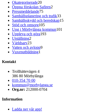
Okategoriserade
20
Öppna förskolan Safiren
2
Pressmeddelande
75
Samhällsplanering och trafik
33
Samhällsskydd och beredskap
15
Stöd och omsorg
105
Ung i Mörbylånga kommun
101
Uppleva och göra
193
Utställning
2
Världsarv
23
Vatten och avlopp
9
Vuxenutbildning
1
Kontakt
Trollhättevägen 4
386 80 Mörbylånga
010-354 70 00
kommun@morbylanga.se
Org.nr:
212000-0704
Information
Ladda ner vår app!