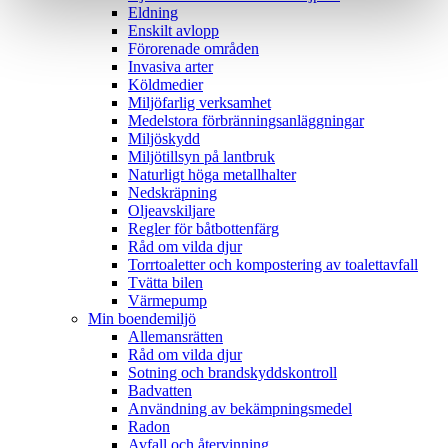
Eldning
Enskilt avlopp
Förorenade områden
Invasiva arter
Köldmedier
Miljöfarlig verksamhet
Medelstora förbränningsanläggningar
Miljöskydd
Miljötillsyn på lantbruk
Naturligt höga metallhalter
Nedskräpning
Oljeavskiljare
Regler för båtbottenfärg
Råd om vilda djur
Torrtoaletter och kompostering av toalettavfall
Tvätta bilen
Värmepump
Min boendemiljö
Allemansrätten
Råd om vilda djur
Sotning och brandskyddskontroll
Badvatten
Användning av bekämpningsmedel
Radon
Avfall och återvinning