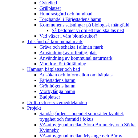
Cykelled
Grillplatser
Hundrastgård och hundbad
Torghandel i Färjestadens hamn
Kommunens satsningar på biologisk mångfald
Så bedömer vi om ett träd ska tas ned
Vad växer i våra blomkrukor?
Tillstånd på kommunal mark
Gräva och schakta i allmän mark
Användning av offentlig plats
Användning av kommunal naturmark
Marklov för trädfällning
Hamnar, båtplatser och bad
Ansökan och information om båtplats
Färjestadens hamn
Grönhögens hamn
Mörbylånga hamn
Badplatser
Drift- och servicemeddelanden
Projekt
Sandåsgården – boendet som sätter kvalitet,
trygghet och framtid i fokus
VA-utbyggnad mellan Stora Brunneby och Södra
Kvinneby
VA-utbyggnad mellan Mysinge och Bårby