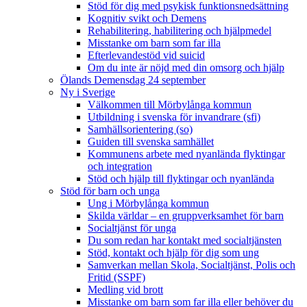
Stöd för dig med psykisk funktionsnedsättning
Kognitiv svikt och Demens
Rehabilitering, habilitering och hjälpmedel
Misstanke om barn som far illa
Efterlevandestöd vid suicid
Om du inte är nöjd med din omsorg och hjälp
Ölands Demensdag 24 september
Ny i Sverige
Välkommen till Mörbylånga kommun
Utbildning i svenska för invandrare (sfi)
Samhällsorientering (so)
Guiden till svenska samhället
Kommunens arbete med nyanlända flyktingar
och integration
Stöd och hjälp till flyktingar och nyanlända
Stöd för barn och unga
Ung i Mörbylånga kommun
Skilda världar – en gruppverksamhet för barn
Socialtjänst för unga
Du som redan har kontakt med socialtjänsten
Stöd, kontakt och hjälp för dig som ung
Samverkan mellan Skola, Socialtjänst, Polis och
Fritid (SSPF)
Medling vid brott
Misstanke om barn som far illa eller behöver du