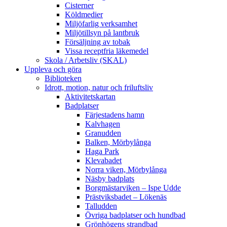
Cisterner
Köldmedier
Miljöfarlig verksamhet
Miljötillsyn på lantbruk
Försäljning av tobak
Vissa receptfria läkemedel
Skola / Arbetsliv (SKAL)
Uppleva och göra
Biblioteken
Idrott, motion, natur och friluftsliv
Aktivitetskartan
Badplatser
Färjestadens hamn
Kalvhagen
Granudden
Balken, Mörbylånga
Haga Park
Klevabadet
Norra viken, Mörbylånga
Näsby badplats
Borgmästarviken – Ispe Udde
Prästviksbadet – Lökenäs
Talludden
Övriga badplatser och hundbad
Grönhögens strandbad