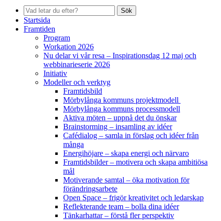
Sök
Startsida
Framtiden
Program
Workation 2026
Nu delar vi vår resa – Inspirationsdag 12 maj och
webbinarieserie 2026
Initiativ
Modeller och verktyg
Framtidsbild
Mörbylånga kommuns projektmodell
Mörbylånga kommuns processmodell
Aktiva möten – uppnå det du önskar
Brainstorming – insamling av idéer
Cafédialog – samla in förslag och idéer från
många
Energihöjare – skapa energi och närvaro
Framtidsbilder – motivera och skapa ambitiösa
mål
Motiverande samtal – öka motivation för
förändringsarbete
Open Space – frigör kreativitet och ledarskap
Reflekterande team – bolla dina idéer
Tänkarhattar – förstå fler perspektiv