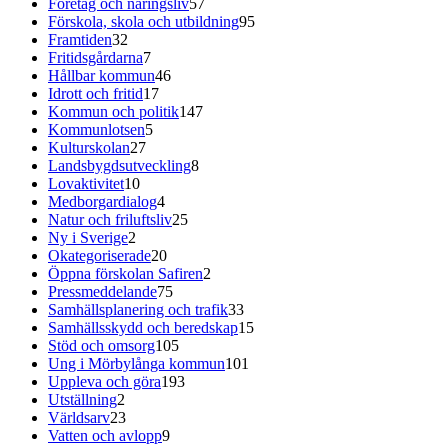
Företag och näringsliv
57
Förskola, skola och utbildning
95
Framtiden
32
Fritidsgårdarna
7
Hållbar kommun
46
Idrott och fritid
17
Kommun och politik
147
Kommunlotsen
5
Kulturskolan
27
Landsbygdsutveckling
8
Lovaktivitet
10
Medborgardialog
4
Natur och friluftsliv
25
Ny i Sverige
2
Okategoriserade
20
Öppna förskolan Safiren
2
Pressmeddelande
75
Samhällsplanering och trafik
33
Samhällsskydd och beredskap
15
Stöd och omsorg
105
Ung i Mörbylånga kommun
101
Uppleva och göra
193
Utställning
2
Världsarv
23
Vatten och avlopp
9