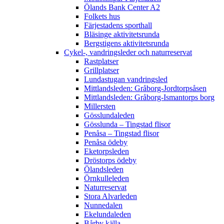
Ölands Bank Center A2
Folkets hus
Färjestadens sporthall
Bläsinge aktivitetsrunda
Bergstigens aktivitetsrunda
Cykel-, vandringsleder och naturreservat
Rastplatser
Grillplatser
Lundastugan vandringsled
Mittlandsleden: Gråborg-Jordtorpsåsen
Mittlandsleden: Gråborg-Ismantorps borg
Millersten
Gösslundaleden
Gösslunda – Tingstad flisor
Penåsa – Tingstad flisor
Penåsa ödeby
Eketorpsleden
Dröstorps ödeby
Ölandsleden
Örnkulleleden
Naturreservat
Stora Alvarleden
Nunnedalen
Ekelundaleden
Bårby källa