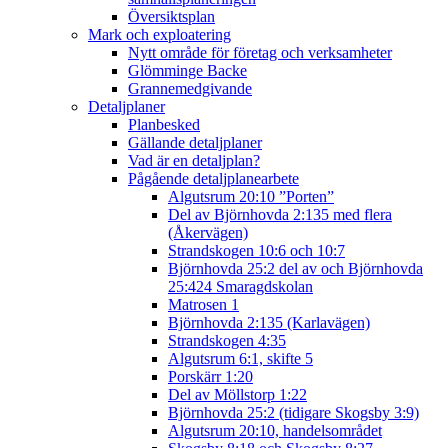
Översiktsplan
Mark och exploatering
Nytt område för företag och verksamheter
Glömminge Backe
Grannemedgivande
Detaljplaner
Planbesked
Gällande detaljplaner
Vad är en detaljplan?
Pågående detaljplanearbete
Algutsrum 20:10 ”Porten”
Del av Björnhovda 2:135 med flera
(Åkervägen)
Strandskogen 10:6 och 10:7
Björnhovda 25:2 del av och Björnhovda
25:424 Smaragdskolan
Matrosen 1
Björnhovda 2:135 (Karlavägen)
Strandskogen 4:35
Algutsrum 6:1, skifte 5
Porskärr 1:20
Del av Möllstorp 1:22
Björnhovda 25:2 (tidigare Skogsby 3:9)
Algutsrum 20:10, handelsområdet