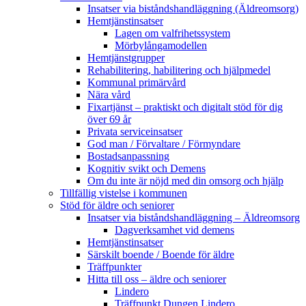
Insatser via biståndshandläggning (Äldreomsorg)
Hemtjänstinsatser
Lagen om valfrihetssystem
Mörbylångamodellen
Hemtjänstgrupper
Rehabilitering, habilitering och hjälpmedel
Kommunal primärvård
Nära vård
Fixartjänst – praktiskt och digitalt stöd för dig
över 69 år
Privata serviceinsatser
God man / Förvaltare / Förmyndare
Bostadsanpassning
Kognitiv svikt och Demens
Om du inte är nöjd med din omsorg och hjälp
Tillfällig vistelse i kommunen
Stöd för äldre och seniorer
Insatser via biståndshandläggning – Äldreomsorg
Dagverksamhet vid demens
Hemtjänstinsatser
Särskilt boende / Boende för äldre
Träffpunkter
Hitta till oss – äldre och seniorer
Lindero
Träffpunkt Dungen Lindero