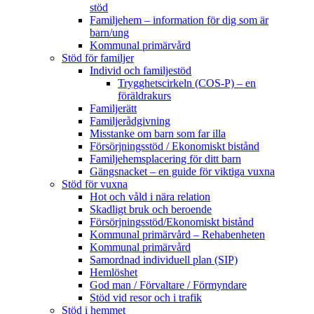
stöd
Familjehem – information för dig som är
barn/ung
Kommunal primärvård
Stöd för familjer
Individ och familjestöd
Trygghetscirkeln (COS-P) – en
föräldrakurs
Familjerätt
Familjerådgivning
Misstanke om barn som far illa
Försörjningsstöd / Ekonomiskt bistånd
Familjehemsplacering för ditt barn
Gängsnacket – en guide för viktiga vuxna
Stöd för vuxna
Hot och våld i nära relation
Skadligt bruk och beroende
Försörjningsstöd/Ekonomiskt bistånd
Kommunal primärvård – Rehabenheten
Kommunal primärvård
Samordnad individuell plan (SIP)
Hemlöshet
God man / Förvaltare / Förmyndare
Stöd vid resor och i trafik
Stöd i hemmet