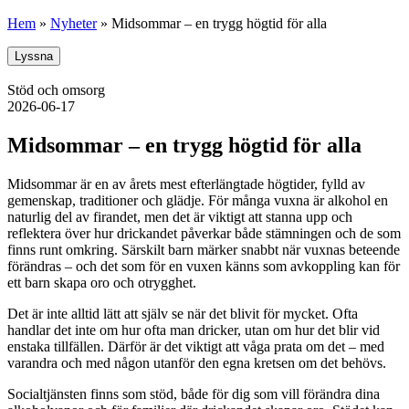
Hem
»
Nyheter
»
Midsommar – en trygg högtid för alla
Lyssna
Stöd och omsorg
2026-06-17
Midsommar – en trygg högtid för alla
Midsommar är en av årets mest efterlängtade högtider, fylld av
gemenskap, traditioner och glädje. För många vuxna är alkohol en
naturlig del av firandet, men det är viktigt att stanna upp och
reflektera över hur drickandet påverkar både stämningen och de som
finns runt omkring. Särskilt barn märker snabbt när vuxnas beteende
förändras – och det som för en vuxen känns som avkoppling kan för
ett barn skapa oro och otrygghet.
Det är inte alltid lätt att själv se när det blivit för mycket. Ofta
handlar det inte om hur ofta man dricker, utan om hur det blir vid
enstaka tillfällen. Därför är det viktigt att våga prata om det – med
varandra och med någon utanför den egna kretsen om det behövs.
Socialtjänsten finns som stöd, både för dig som vill förändra dina