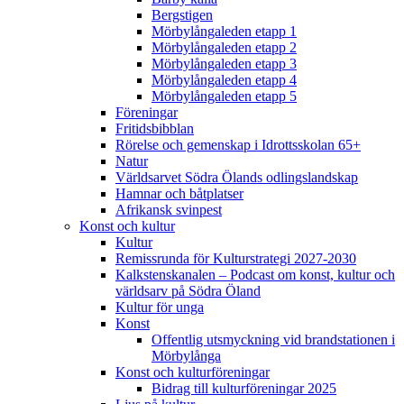
Bergstigen
Mörbylångaleden etapp 1
Mörbylångaleden etapp 2
Mörbylångaleden etapp 3
Mörbylångaleden etapp 4
Mörbylångaleden etapp 5
Föreningar
Fritidsbibblan
Rörelse och gemenskap i Idrottsskolan 65+
Natur
Världsarvet Södra Ölands odlingslandskap
Hamnar och båtplatser
Afrikansk svinpest
Konst och kultur
Kultur
Remissrunda för Kulturstrategi 2027-2030
Kalkstenskanalen – Podcast om konst, kultur och
världsarv på Södra Öland
Kultur för unga
Konst
Offentlig utsmyckning vid brandstationen i
Mörbylånga
Konst och kulturföreningar
Bidrag till kulturföreningar 2025