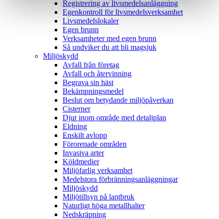
Registrering av livsmedelsanläggning
Egenkontroll för livsmedelsverksamhet
Livsmedelslokaler
Egen brunn
Verksamheter med egen brunn
Så undviker du att bli magsjuk
Miljöskydd
Avfall från företag
Avfall och återvinning
Begrava sin häst
Bekämpningsmedel
Beslut om betydande miljöpåverkan
Cisterner
Djur inom område med detaljplan
Eldning
Enskilt avlopp
Förorenade områden
Invasiva arter
Köldmedier
Miljöfarlig verksamhet
Medelstora förbränningsanläggningar
Miljöskydd
Miljötillsyn på lantbruk
Naturligt höga metallhalter
Nedskräpning