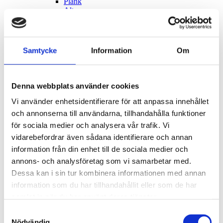
Plank
Altan
Solceller
Skylt
Ljusanordning
Pool och pooltak
Samtycke
Information
Om
Eldstad
Nybyggnad av flerbostadshus
Nybyggnad av verksamhet
Markarbeten
Denna webbplats använder cookies
Träd
Parkeringsplatser
Vi använder enhetsidentifierare för att anpassa innehållet
Rivning
och annonserna till användarna, tillhandahålla funktioner
Ändrad användning
för sociala medier och analysera vår trafik. Vi
Säsongslov
Tidsbegränsat bygglov
vidarebefordrar även sådana identifierare och annan
Transformatorstation
information från din enhet till de sociala medier och
Förhandsbesked
annons- och analysföretag som vi samarbetar med.
Installation eller ändring av hiss
Installation eller ändring av ventilation
Dessa kan i sin tur kombinera informationen med annan
Uteservering
information som du har tillhandahållit eller som de har
Vatten och avlopp – installation eller väsentlig
samlat in när du har använt deras tjänster.
ändring av en anläggning
Ändring av bärande konstruktion
Samtyckesval
Strandskydd
Nödvändig