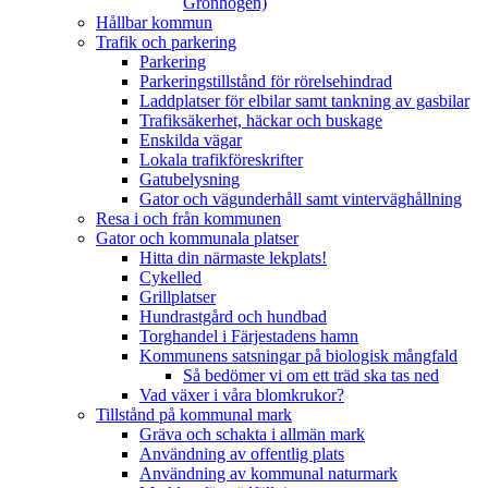
Grönhögen)
Hållbar kommun
Trafik och parkering
Parkering
Parkeringstillstånd för rörelsehindrad
Laddplatser för elbilar samt tankning av gasbilar
Trafiksäkerhet, häckar och buskage
Enskilda vägar
Lokala trafikföreskrifter
Gatubelysning
Gator och vägunderhåll samt vinterväghållning
Resa i och från kommunen
Gator och kommunala platser
Hitta din närmaste lekplats!
Cykelled
Grillplatser
Hundrastgård och hundbad
Torghandel i Färjestadens hamn
Kommunens satsningar på biologisk mångfald
Så bedömer vi om ett träd ska tas ned
Vad växer i våra blomkrukor?
Tillstånd på kommunal mark
Gräva och schakta i allmän mark
Användning av offentlig plats
Användning av kommunal naturmark