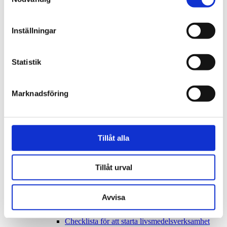
Olovligt byggande och tillsyn
Ovårdade tomter och byggnader
Skapa kontrollplan
Vad är en kontrollplan?
Inställningar
Frivilligt bygglov
Bygglovsprocessen
Flytta till Öland!
Statistik
Förenklad delgivning
Hållbar kommun
Hälsoskydd
Marknadsföring
Allmänna råd vid algblomning
Anmäl din verksamhet eller lokal
Badvatten
Buller
Hälsoskydd
Tillåt alla
Legionella
Radon
Regelbundna vattentester för tryggt dricksvatten
Kartor och mättjänster
Tillåt urval
Krav för laddning av elfordon
Kungörelse av bygglov
Livsmedel
Avvisa
Starta och driva livsmedelsverksamhet
Tillstånd för livsmedelslokal
Checklista för att starta livsmedelsverksamhet