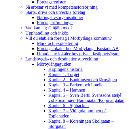
Företagsregister
Så arbetar vi med kompetensförsörjning
Starta, driva och utveckla företag
Näringslivsorganisationer
Företagarföreningar
Vad kan jag få hjälp med?
Upphandling och inköp
Vill du etablera företag i Mörbylånga kommun?
Mark och exploatering
Företagslokaler hos Mörbylånga Bostads AB
Utbudet av lokaler hos privata fastighetsägare
Landsbygds- och destinationsutveckling
Mörbylångaguiden
Köpingens historia
Kapitel 1. Torget
Kapitel 2 – Bankhusen och järnvägen
Kapitel 3 – Parken och hotellet
Kapitel 4 – Hamnen
Kapitel 5 – Sven-Bertil Svenssons ateljé
vid korsningen Hamngatan/Köpmangatan
Kapitel 6 – Sjöbacken
Kapitel 7 – Vid gula pumpen på
Esplanaden
Kapitel 8 – Korsningen Skolgatan –
Storgatan