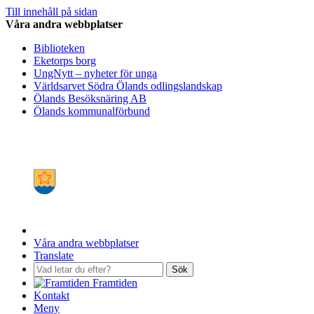
Till innehåll på sidan
Våra andra webbplatser
Biblioteken
Eketorps borg
UngNytt – nyheter för unga
Världsarvet Södra Ölands odlingslandskap
Ölands Besöksnäring AB
Ölands kommunalförbund
Våra andra webbplatser
Translate
Sök
Framtiden
Kontakt
Meny