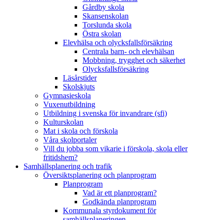
Gårdby skola
Skansenskolan
Torslunda skola
Östra skolan
Elevhälsa och olycksfallsförsäkring
Centrala barn- och elevhälsan
Mobbning, trygghet och säkerhet
Olycksfallsförsäkring
Läsårstider
Skolskjuts
Gymnasieskola
Vuxenutbildning
Utbildning i svenska för invandrare (sfi)
Kulturskolan
Mat i skola och förskola
Våra skolportaler
Vill du jobba som vikarie i förskola, skola eller
fritidshem?
Samhällsplanering och trafik
Översiktsplanering och planprogram
Planprogram
Vad är ett planprogram?
Godkända planprogram
Kommunala styrdokument för
samhällsplaneringen