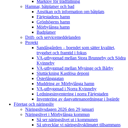
Marklov för trädfällning
Hamnar, båtplatser och bad
Ansökan och information om båtplats
Färjestadens hamn
Grönhögens hamn
Mörbylånga hamn
Badplatser
Drift- och servicemeddelanden
Projekt
Sandåsgården – boendet som sätter kvalitet,
trygghet och framtid i fokus
VA-utbyggnad mellan Stora Brunneby och Södra
Kvinneby
VA-utbyggnad mellan Mysinge och Bårby
Sluttäckning Kastlösa deponi
Österlånggatan
Muddring av Mörbylånga hamn
VA-utbyggnad i Norra Kvinneby
Ledningsinventering i norra Färjestaden
Inventering av dagvattenanordningar i Isgärde
Företag och näringsliv
Näringslivsdagen 2026 den 29 januari
Näringslivet i Mörbylånga kommun
Så ser näringslivet ut i kommunen
Så utvecklar vi näringslivsklimatet tillsammans