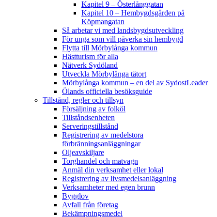
Kapitel 9 – Österlånggatan
Kapitel 10 – Hembygdsgården på
Köpmangatan
Så arbetar vi med landsbygdsutveckling
För unga som vill påverka sin hembygd
Flytta till Mörbylånga kommun
Hästturism för alla
Nätverk Sydöland
Utveckla Mörbylånga tätort
Mörbylånga kommun – en del av SydostLeader
Ölands officiella besöksguide
Tillstånd, regler och tillsyn
Försäljning av folköl
Tillståndsenheten
Serveringstillstånd
Registrering av medelstora
förbränningsanläggningar
Oljeavskiljare
Torghandel och matvagn
Anmäl din verksamhet eller lokal
Registrering av livsmedelsanläggning
Verksamheter med egen brunn
Bygglov
Avfall från företag
Bekämpningsmedel