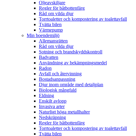
Oljeavskiljare
Regler för båtbottenfärg
Råd om vilda djur
Torrtoaletter och kompostering av toalettavfall
Tvätta bilen
Värmepump
Min boendemiljö
Allemansrätten
Råd om vilda djur
Sotning och brandskyddskontroll
Badvatten
Användning av bekämpningsmedel
Radon
Avfall och återvinning
Bostadsanpassning
Djur inom område med detaljplan
Biologisk mångfald
Eldning
Enskilt avlopp
Invasiva arter
Naturligt höga metallhalter
Nedskräpning
Regler för båtbottenfärg
Torrtoaletter och kompostering av toalettavfall
Tvätta bilen