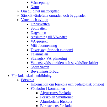
Värmepump
Natur
Om du blivit matförgiftad
Särskilt värdefulla områden och byggnader
Vatten och avlopp
Dricksvatten
Spillvatten
Dagvatten
Anslutning till VA-nätet
VA-projekt
Mitt abonnemang
Taxor, avgifter och ekonomi
Felanmälan
Strategisk VA-planering
Vattenskyddsområden och skyddsföreskrifter
Spara vatten
Bevattningsförbud
Förskola, skola, utbildning
Förskola
Information om förskola och pedagogisk omsorg
Förskolor i kommunen
Algutsrums förskola
Förskolan Smultronet
Alunskolans förskola
Bärnstenens förskola