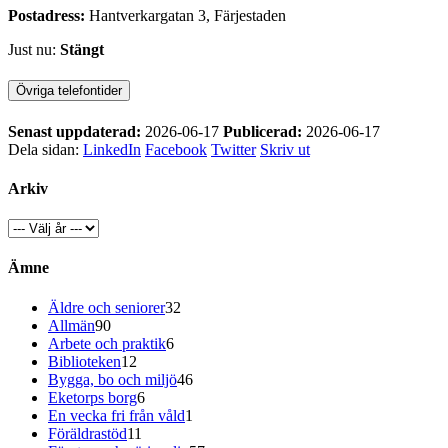
Postadress:
Hantverkargatan 3, Färjestaden
Just nu:
Stängt
Övriga telefontider
Senast uppdaterad:
2026-06-17
Publicerad:
2026-06-17
Dela sidan:
LinkedIn
Facebook
Twitter
Skriv ut
Arkiv
Ämne
Äldre och seniorer
32
Allmän
90
Arbete och praktik
6
Biblioteken
12
Bygga, bo och miljö
46
Eketorps borg
6
En vecka fri från våld
1
Föräldrastöd
11