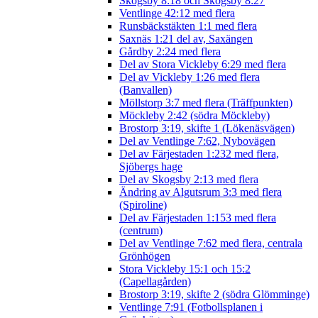
Skogsby 8:18 och Skogsby 8:27
Ventlinge 42:12 med flera
Runsbäckstäkten 1:1 med flera
Saxnäs 1:21 del av, Saxängen
Gårdby 2:24 med flera
Del av Stora Vickleby 6:29 med flera
Del av Vickleby 1:26 med flera
(Banvallen)
Möllstorp 3:7 med flera (Träffpunkten)
Möckleby 2:42 (södra Möckleby)
Brostorp 3:19, skifte 1 (Lökenäsvägen)
Del av Ventlinge 7:62, Nybovägen
Del av Färjestaden 1:232 med flera,
Sjöbergs hage
Del av Skogsby 2:13 med flera
Ändring av Algutsrum 3:3 med flera
(Spiroline)
Del av Färjestaden 1:153 med flera
(centrum)
Del av Ventlinge 7:62 med flera, centrala
Grönhögen
Stora Vickleby 15:1 och 15:2
(Capellagården)
Brostorp 3:19, skifte 2 (södra Glömminge)
Ventlinge 7:91 (Fotbollsplanen i