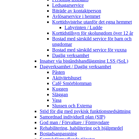
Ledsagarservice
Biträde av kontaktperson
Avlösarservice i hemmet
Korttidsvistelse utanför det egna hemmet
Labyrinten / Ludde
Korttidstillsyn för skolungdom över 12 år
Bostad med särskild service för barn och
ungdomar
Bostad med särskild service för vuxna
Daglig verksamhet
Insatser via biståndshandläggning LSS (SoL)
Dagverksamhet / Daglig verksamhet
Påsten
Aktivitetshuset
Café Smörblomman
Kuggen
Släggan
Vasa
Slussen och Externa
Stöd för dig med psykisk funktionsnedsättning
Samordnad individuell plan (SIP)
God man / Förvaltare / Förmyndare
Rehabilitering, habilitering och hjälpmedel
Bostadsanpassning