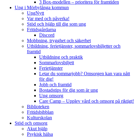
3 Box-modellen – prioritera för framtiden
Ung i Mörbylånga kommun
UngNytt
Var med och påverka!
Stöd och hjälp till dig som ung
Fritidsgårdarna
Discord
Mobbning, trygghet och säkerhet
Utbildning, ferietjänster, sommarlovsbiljetter och
framtid
Utbildning och praktik
Sommarlovsbiljett
Ferietjänster
Letar du sommarjobb? Omsorgen kan vara nått
för dig!
Jobb och framtid
Bostadstips för dig som är ung
Ung omsorg
Care Camp – Upplev vård och omsorg på riktigt!
Biblioteken
Fritidsbibblan
Kulturskolan
Stöd och omsorg
Akut hjälp
Psykisk hälsa