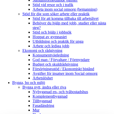
Samtalsförmedlande tjänster
Stöd vid resor och i trafik
Arbeta inom social omsorg (bemanning)
Stöd för dig som söker arbete eller praktik
Stöd för att komma tillbaka till arbetslivet
Behöver du hjälp med jobb, studier eller nästa
steg?
Stöd och hjälp i jobbsök
Hoppat av gymnasiet
Utbildning och praktik för unga
Arbete och lediga jobb
Ekonomi och rådgivning
Konsumentvägledning
God man / Förvaltare / Förmyndare
Budget och skuldrådgivning
Försörjningsstöd / Ekonomiskt bistånd
Avgifter för insatser inom Social omsorg
Arbetslöshet
Bygga, bo och miljö
Bygga nytt, ändra eller riva
Nybyggnad en- och tvåbostadshus
Komplementbyggnad
Tillbyggnad
Fasadändring
Mur