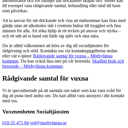
alkoholvanor och för familjer där drickandet skapar oro. Stödet kan
till exempel vara rådgivande samtal, behandling eller stöd till barn
som påverkas.
Att ta ansvar för sitt drickande och visa att midsommar kan firas med
glädje utan att alkoholen står i centrum bidrar till trygghet och fina
minnen för alla. Att söka hjälp är ett tecken på ansvar och styrka –
och ett sätt att ta hand om både sig själv och sina nära.
Du är alltid välkommen att höra av dig till socialtjänsten för
rådgivning och stöd. Kontakta oss via kontaktuppgifterna nedan
eller vår e-tjänst:
Rådgivande samtal för vuxna – Mörbylånga
kommun
. Du kan också läsa mer på vår hemsida:
Skadligt bruk och
beroende – Mörbylånga kommun
.
Rådgivande samtal för vuxna
Vi är specialiserade på att samtala om saker som kan vara svårt för
dig att prata med andra om. Du kan alltid vara anonym i din kontakt
med oss.
Vuxenenheten Socialtjänsten
010-35 471 84
vof@morbylanga.se