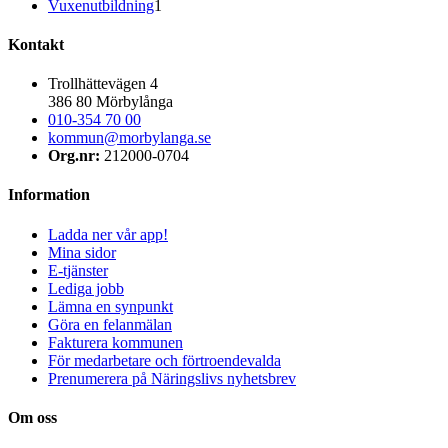
Vuxenutbildning
1
Kontakt
Trollhättevägen 4
386 80 Mörbylånga
010-354 70 00
kommun@morbylanga.se
Org.nr:
212000-0704
Information
Ladda ner vår app!
Mina sidor
E-tjänster
Lediga jobb
Lämna en synpunkt
Göra en felanmälan
Fakturera kommunen
För medarbetare och förtroendevalda
Prenumerera på Näringslivs nyhetsbrev
Om oss