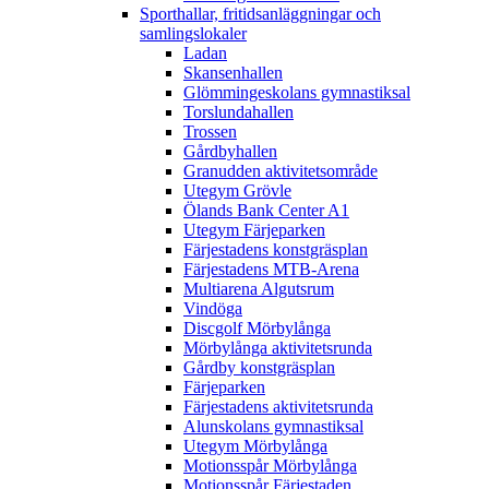
Sporthallar, fritidsanläggningar och
samlingslokaler
Ladan
Skansenhallen
Glömmingeskolans gymnastiksal
Torslundahallen
Trossen
Gårdbyhallen
Granudden aktivitetsområde
Utegym Grövle
Ölands Bank Center A1
Utegym Färjeparken
Färjestadens konstgräsplan
Färjestadens MTB-Arena
Multiarena Algutsrum
Vindöga
Discgolf Mörbylånga
Mörbylånga aktivitetsrunda
Gårdby konstgräsplan
Färjeparken
Färjestadens aktivitetsrunda
Alunskolans gymnastiksal
Utegym Mörbylånga
Motionsspår Mörbylånga
Motionsspår Färjestaden