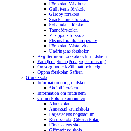
Förskolan Växthuset
Gullvivans förskola
Gårdby förskola
Snäckstrands förskola
Solvändans förskola
Tanneförskolan
Vitsippans förskola
Flisans föräldrakooperativ
Förskolan Västanvind
Undringens förskolor
Avgifter inom förskola och fritidshem
Familjedaghem (Pedagogisk omsorg)
Omsorg under kväll, natt och helg
Öppna förskolan Safiren
Grundskola
Information om grundskola
Skolbiblioteken
Information om fritidshem
Grundskolor i kommunen
Alunskolan
Anpassad grundskola
Färjestadens högstadium
Resursskola, Cikoriaskolan
Färjestadens skola
Glömminge skola