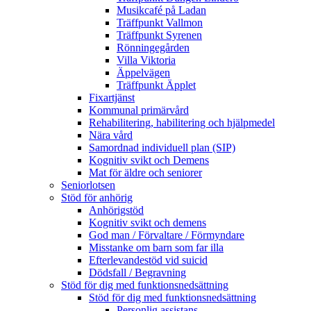
Musikcafé på Ladan
Träffpunkt Vallmon
Träffpunkt Syrenen
Rönningegården
Villa Viktoria
Äppelvägen
Träffpunkt Äpplet
Fixartjänst
Kommunal primärvård
Rehabilitering, habilitering och hjälpmedel
Nära vård
Samordnad individuell plan (SIP)
Kognitiv svikt och Demens
Mat för äldre och seniorer
Seniorlotsen
Stöd för anhörig
Anhörigstöd
Kognitiv svikt och demens
God man / Förvaltare / Förmyndare
Misstanke om barn som far illa
Efterlevandestöd vid suicid
Dödsfall / Begravning
Stöd för dig med funktionsnedsättning
Stöd för dig med funktionsnedsättning
Personlig assistans