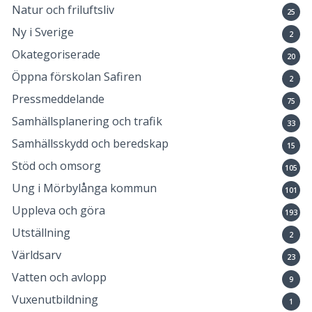
Natur och friluftsliv
25
Ny i Sverige
2
Okategoriserade
20
Öppna förskolan Safiren
2
Pressmeddelande
75
Samhällsplanering och trafik
33
Samhällsskydd och beredskap
15
Stöd och omsorg
105
Ung i Mörbylånga kommun
101
Uppleva och göra
193
Utställning
2
Världsarv
23
Vatten och avlopp
9
Vuxenutbildning
1