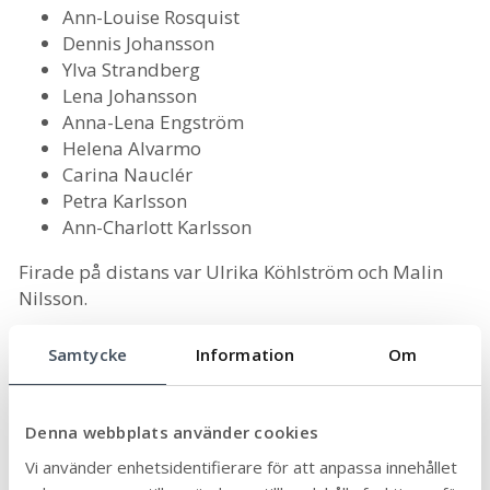
Ann-Louise Rosquist
Dennis Johansson
Ylva Strandberg
Lena Johansson
Anna-Lena Engström
Helena Alvarmo
Carina Nauclér
Petra Karlsson
Ann-Charlott Karlsson
Firade på distans var
Ulrika Köhlström och Malin
Nilsson.
Mörbylånga kommun är stolta över sina långvariga
Samtycke
Information
Om
medarbetare och ser fram emot fortsatt samarbete.
Vi vill rikta ett stort tack till er alla för ert
engagemang, er lojalitet och den positiva inverkan
Denna webbplats använder cookies
ni har haft på kommunens verksamhet. Ert arbete
Vi använder enhetsidentifierare för att anpassa innehållet
gör verklig skillnad!