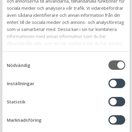
och annonserna till användarna, tillhandahålla funktioner för
sociala medier och analysera vår trafik. Vi vidarebefordrar
Senast uppdaterad:
2025-02-04
Publicerad:
2025-02-03
även sådana identifierare och annan information från din
enhet till de sociala medier och annons- och analysföretag
Dela sidan:
som vi samarbetar med. Dessa kan i sin tur kombinera
Linke
Face
Twit
Skriv
informationen med annan information som du har
Arkiv
dIn
book
ter
ut
tillhandahållit eller som de har samlat in när du har använt
deras tjänster.
S
Nödvändig
a
Ämne
m
Äldre och seniorer
t
32
Inställningar
y
Allmän
90
c
Arbete och praktik
6
k
Statistik
Biblioteken
e
12
s
Bygga, bo och miljö
46
Marknadsföring
v
Eketorps borg
6
a