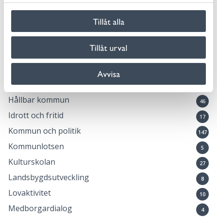
En vecka fri från våld
l
1
Tillåt alla
Föräldrastöd
11
Företag och näringsliv
57
Tillåt urval
Förskola, skola och utbildning
95
Framtiden
32
Avvisa
Fritidsgårdarna
7
Hållbar kommun
46
Idrott och fritid
17
Kommun och politik
147
Kommunlotsen
5
Kulturskolan
27
Landsbygdsutveckling
8
Lovaktivitet
10
Medborgardialog
4