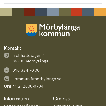
Kontakt
Trollhättevägen 4
386 80 Mörbylånga
010-354 70 00
kommun@morbylanga.se
Org.nr:
212000-0704
Information
Om oss
Ladda ner vår app!
Aktivitetskartan