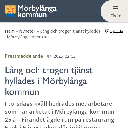
Meny
Lyssna
Hem
»
Nyheter
»
Lång och trogen tjänst hyllades
i Mörbylånga kommun
Pressmeddelande
2025-02-03
Lång och trogen tjänst
hyllades i Mörbylånga
kommun
I torsdags kväll hedrades medarbetare
som har arbetat i Mörbylånga kommun i
25 år. Firandet ägde rum på restaurang
Epok i Färjestaden, där jubilarerna