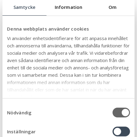
Samtycke
Information
Om
Ämne
Denna webbplats använder cookies
Äldre och seniorer
32
Vi använder enhetsidentifierare för att anpassa innehållet
Allmän
och annonserna till användarna, tillhandahålla funktioner för
90
sociala medier och analysera vår trafik. Vi vidarebefordrar
Arbete och praktik
6
även sådana identifierare och annan information från din
Biblioteken
12
enhet till de sociala medier och annons- och analysföretag
Bygga, bo och miljö
som vi samarbetar med. Dessa kan i sin tur kombinera
46
informationen med annan information som du har
Eketorps borg
6
tillhandahållit eller som de har samlat in när du har använt
En vecka fri från våld
1
deras tjänster.
Föräldrastöd
11
S
Nödvändig
Företag och näringsliv
a
57
m
Förskola, skola och utbildning
95
t
Inställningar
Framtiden
32
y