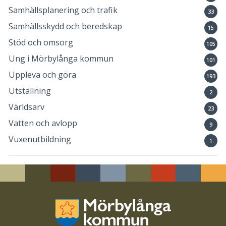
Samhällsplanering och trafik
33
Samhällsskydd och beredskap
15
Stöd och omsorg
105
Ung i Mörbylånga kommun
101
Uppleva och göra
193
Utställning
2
Världsarv
23
Vatten och avlopp
9
Vuxenutbildning
1