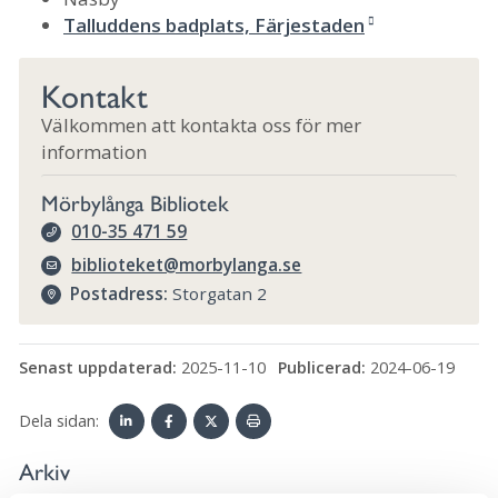
Talluddens badplats, Färjestaden
Kontakt
Välkommen att kontakta oss för mer
information
Mörbylånga Bibliotek
010-35 471 59
biblioteket@morbylanga.se
Postadress:
Storgatan 2
Senast uppdaterad:
2025-11-10
Publicerad:
2024-06-19
Dela sidan:
Linke
Face
Twit
Skriv
Arkiv
dIn
book
ter
ut