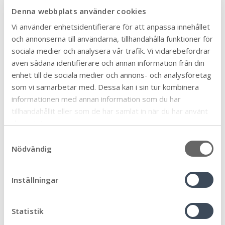
Allmän
90
Denna webbplats använder cookies
Arbete och praktik
6
Vi använder enhetsidentifierare för att anpassa innehållet
Biblioteken
12
och annonserna till användarna, tillhandahålla funktioner för
Bygga, bo och miljö
sociala medier och analysera vår trafik. Vi vidarebefordrar
46
även sådana identifierare och annan information från din
Eketorps borg
6
enhet till de sociala medier och annons- och analysföretag
En vecka fri från våld
1
som vi samarbetar med. Dessa kan i sin tur kombinera
Föräldrastöd
informationen med annan information som du har
11
tillhandahållit eller som de har samlat in när du har använt
Företag och näringsliv
57
deras tjänster.
Förskola, skola och utbildning
95
S
Framtiden
Nödvändig
32
a
Fritidsgårdarna
m
7
t
Hållbar kommun
Inställningar
46
y
Idrott och fritid
17
c
Kommun och politik
k
Statistik
147
e