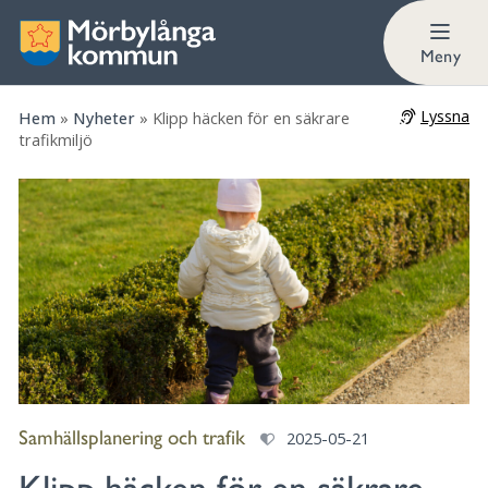
Meny
Lyssna
Hem
»
Nyheter
»
Klipp häcken för en säkrare
trafikmiljö
Samhällsplanering och trafik
2025-05-21