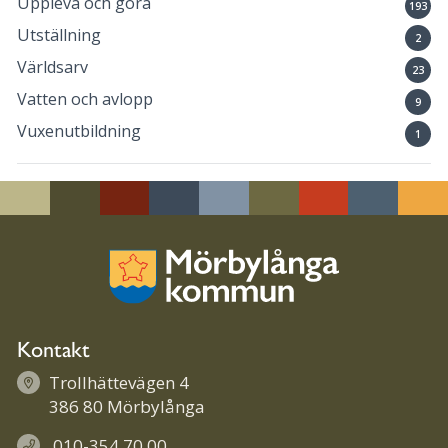
Uppleva och göra
193
Utställning
2
Världsarv
23
Vatten och avlopp
9
Vuxenutbildning
1
Kontakt
Trollhättevägen 4
386 80 Mörbylånga
010-354 70 00