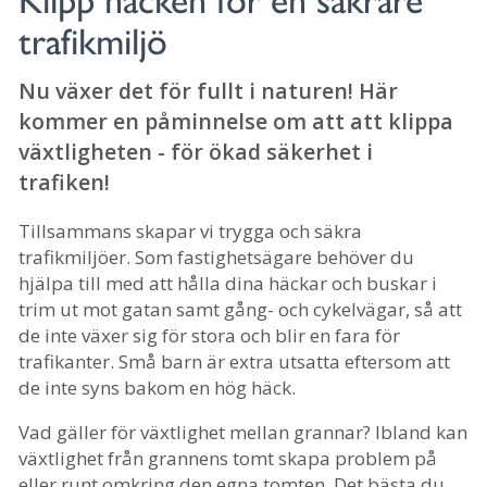
Klipp häcken för en säkrare
trafikmiljö
Nu växer det för fullt i naturen! Här
kommer en påminnelse om att att klippa
växtligheten - för ökad säkerhet i
trafiken!
Tillsammans skapar vi trygga och säkra
trafikmiljöer. Som fastighetsägare behöver du
hjälpa till med att hålla dina häckar och buskar i
trim ut mot gatan samt gång- och cykelvägar, så att
de inte växer sig för stora och blir en fara för
trafikanter. Små barn är extra utsatta eftersom att
de inte syns bakom en hög häck.
Vad gäller för växtlighet mellan grannar? Ibland kan
växtlighet från grannens tomt skapa problem på
eller runt omkring den egna tomten. Det bästa du