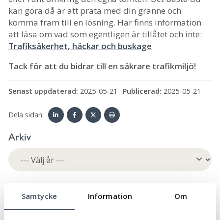
kan göra då är att prata med din granne och
komma fram till en lösning. Här finns information
att läsa om vad som egentligen är tillåtet och inte:
Trafiksäkerhet, häckar och buskage
Tack för att du bidrar till en säkrare trafikmiljö!
Senast uppdaterad:
2025-05-21
Publicerad:
2025-05-21
Dela sidan:
Linke
Face
Twit
Skriv
Arkiv
dIn
book
ter
ut
Ämne
Samtycke
Information
Om
Äldre och seniorer
32