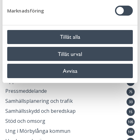
Kommunlotsen
5
s
Marknadsföring
Kulturskolan
27
v
Landsbygdsutveckling
a
8
l
Lovaktivitet
10
Tillåt alla
Medborgardialog
4
Natur och friluftsliv
25
Tillåt urval
Ny i Sverige
2
Avvisa
Okategoriserade
20
Öppna förskolan Safiren
2
Pressmeddelande
75
Samhällsplanering och trafik
33
Samhällsskydd och beredskap
15
Stöd och omsorg
105
Ung i Mörbylånga kommun
101