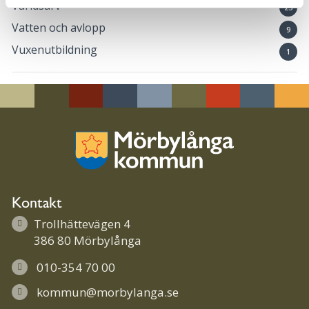
Världsarv
23
Vatten och avlopp
9
Vuxenutbildning
1
Kontakt
Trollhättevägen 4
386 80 Mörbylånga
010-354 70 00
kommun@morbylanga.se