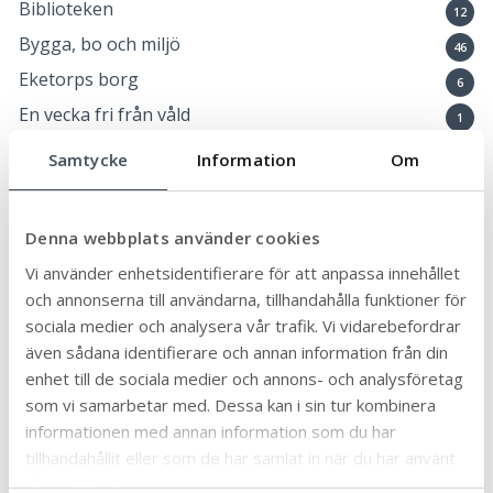
Biblioteken
12
Bygga, bo och miljö
46
Eketorps borg
6
En vecka fri från våld
1
Föräldrastöd
11
Samtycke
Information
Om
Företag och näringsliv
57
Förskola, skola och utbildning
95
Denna webbplats använder cookies
Framtiden
32
Vi använder enhetsidentifierare för att anpassa innehållet
Fritidsgårdarna
7
och annonserna till användarna, tillhandahålla funktioner för
Hållbar kommun
sociala medier och analysera vår trafik. Vi vidarebefordrar
46
även sådana identifierare och annan information från din
Idrott och fritid
17
enhet till de sociala medier och annons- och analysföretag
Kommun och politik
147
som vi samarbetar med. Dessa kan i sin tur kombinera
Kommunlotsen
informationen med annan information som du har
5
tillhandahållit eller som de har samlat in när du har använt
Kulturskolan
27
deras tjänster.