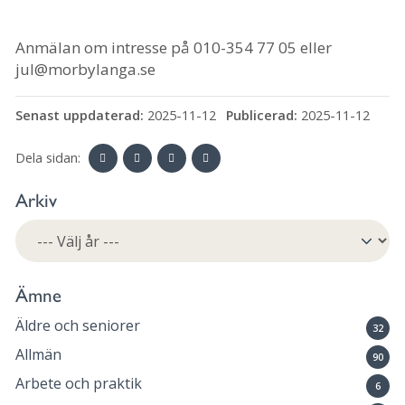
Anmälan om intresse på 010-354 77 05 eller
jul@morbylanga.se
Senast uppdaterad:
2025-11-12
Publicerad:
2025-11-12
Dela sidan:
Linke
Face
Twit
Skriv
Arkiv
dIn
book
ter
ut
Ämne
Äldre och seniorer
32
Allmän
90
Arbete och praktik
6