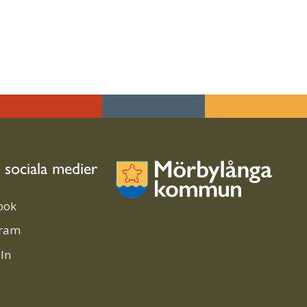
i sociala medier
ook
gram
In