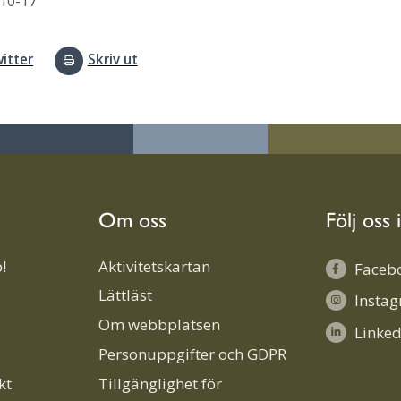
10-17
itter
Skriv ut
Om oss
Följ oss 
!
Aktivitetskartan
Faceb
Lättläst
Insta
Om webbplatsen
Linked
Personuppgifter och GDPR
kt
Tillgänglighet för