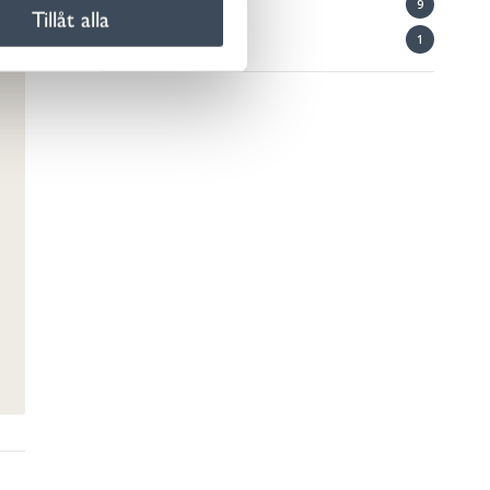
Vatten och avlopp
9
Tillåt alla
Vuxenutbildning
1