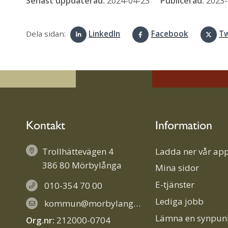
Senast uppdaterad:
2024-04-23
Publicerad:
2023-
Dela sidan:
LinkedIn
Facebook
Tw
Kontakt
Information
Trollhättevägen 4
Ladda ner vår app
386 80 Mörbylånga
Mina sidor
E-tjänster
010-354 70 00
Lediga jobb
kommun@morbylanga.se
Lämna en synpun
Org.nr:
212000-0704