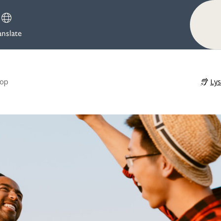
anslate
Ly
Pop