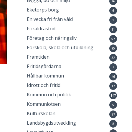
Bygga, bo och miljö
46
Eketorps borg
6
En vecka fri från våld
1
Föräldrastöd
11
Företag och näringsliv
57
Förskola, skola och utbildning
95
Framtiden
32
Fritidsgårdarna
7
Hållbar kommun
46
Idrott och fritid
17
Kommun och politik
147
Kommunlotsen
5
Kulturskolan
27
Landsbygdsutveckling
8