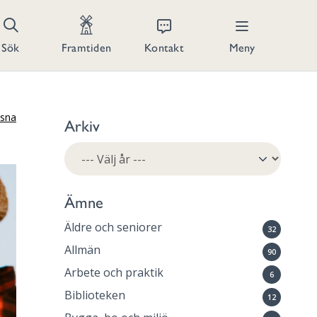
Kontakt
Meny
Sök
Framtiden
ssna
Arkiv
Ämne
Äldre och seniorer
32
Allmän
90
Arbete och praktik
6
Biblioteken
12