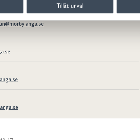
Tillåt urval
un@morbylanga.se
ga.se
anga.se
anga.se