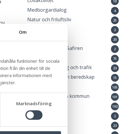
Lovaktivitet
a
10
Medborgardialog
4
Natur och friluftsliv
25
by,
Ny i Sverige
2
Om
Okategoriserade
20
Öppna förskolan Safiren
2
Pressmeddelande
75
dahålla funktioner för sociala
Samhällsplanering och trafik
on från din enhet till de
33
mbinera informationen med
Samhällsskydd och beredskap
15
jänster.
Stöd och omsorg
105
Ung i Mörbylånga kommun
101
Marknadsföring
Uppleva och göra
193
Utställning
2
Världsarv
23