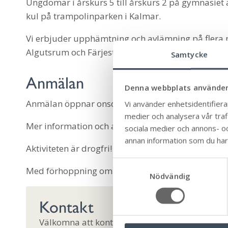
Ungdomar i årskurs 5 till årskurs 2 på gymnasiet 
kul på trampolinparken i Kalmar.
Vi erbjuder upphämtning och avlämning på flera
Algutsrum och Färjestaden.
Samtycke
Anmälan
Denna webbplats använder
Anmälan öppnar onsdag 18 oktober kl 18:00. Först 
Vi använder enhetsidentifierar
medier och analysera vår trafi
Mer information och anmälan hittar du här: Aktiv
sociala medier och annons- o
annan information som du har t
Aktiviteten är drogfri!
S
Med förhoppning om en trevlig aktivitet med un
Nödvändig
a
m
Kontakt
t
y
Välkomna att kontakta oss om ni har frågor
c