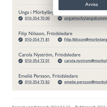
Avvisa
k
e
Unga i Mörbylånga kommun
s
010-354 70 00
ungaimorbylangakomm
v
a
Filip Nilsson, Fritidsledare
l
010-354 71 81
Filip.Nilsson@morbylan
Carola Nyström, Fritidsledare
010-354 72 01
carola.nystrom@morbyl
Emelié Persson, Fritidsledare
010-354 73 82
emelie.persson@morbyl