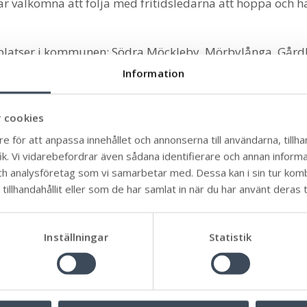
är välkomna att följa med fritidsledarna att hoppa och h
 platser i kommunen: Södra Möckleby, Mörbylånga, Gård
Information
 cookies
till kvarn!
Endast målsman
får anmäla.
e för att anpassa innehållet och annonserna till användarna, tillhan
k. Vi vidarebefordrar även sådana identifierare och annan informati
itet- Hop N Pop
ch analysföretag som vi samarbetar med. Dessa kan i sin tur ko
illhandahållit eller som de har samlat in när du har använt deras t
gdomarna!
Inställningar
Statistik