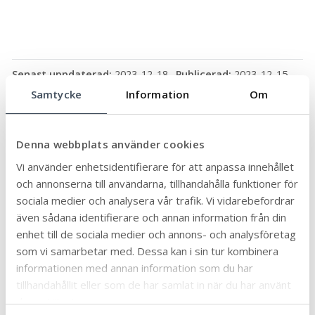
Senast uppdaterad:
2023-12-18
Publicerad:
2023-12-15
Samtycke
Information
Om
Dela sidan:
Linke
Face
Twit
Skriv
Arkiv
dIn
book
ter
ut
Denna webbplats använder cookies
Vi använder enhetsidentifierare för att anpassa innehållet
och annonserna till användarna, tillhandahålla funktioner för
sociala medier och analysera vår trafik. Vi vidarebefordrar
Ämne
även sådana identifierare och annan information från din
enhet till de sociala medier och annons- och analysföretag
Äldre och seniorer
32
som vi samarbetar med. Dessa kan i sin tur kombinera
Allmän
90
informationen med annan information som du har
Arbete och praktik
tillhandahållit eller som de har samlat in när du har använt
6
deras tjänster.
Biblioteken
12