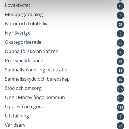
Lovaktivitet
10
Medborgardialog
4
Natur och friluftsliv
25
Ny i Sverige
2
Okategoriserade
20
Öppna förskolan Safiren
2
Pressmeddelande
75
Samhällsplanering och trafik
33
Samhällsskydd och beredskap
15
Stöd och omsorg
105
Ung i Mörbylånga kommun
101
Uppleva och göra
193
Utställning
2
Världsarv
23