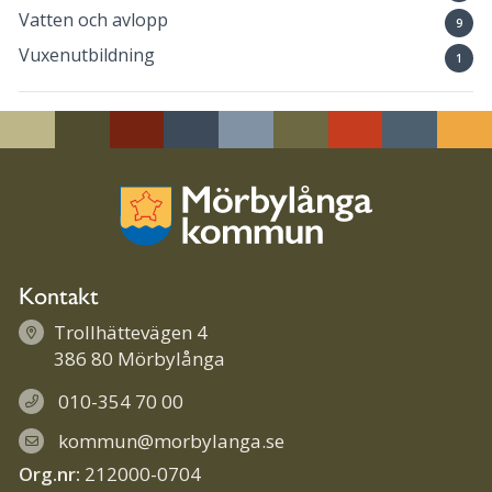
Vatten och avlopp
9
Vuxenutbildning
1
Kontakt
Trollhättevägen 4
386 80 Mörbylånga
010-354 70 00
kommun@morbylanga.se
Org.nr:
212000-0704