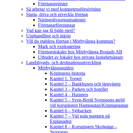
Företagsregister
Så arbetar vi med kompetensförsörjning
Starta, driva och utveckla företag
Näringslivsorganisationer
Företagarföreningar
Vad kan jag få hjälp med?
Upphandling och inköp
Vill du etablera företag i Mörbylånga kommun?
Mark och exploatering
Företagslokaler hos Mörbylånga Bostads AB
Utbudet av lokaler hos privata fastighetsägare
Landsbygds- och destinationsutveckling
Mörbylångaguiden
Köpingens historia
Kapitel 1. Torget
Kapitel 2 – Bankhusen och järnvägen
Kapitel 3 – Parken och hotellet
Kapitel 4 – Hamnen
Kapitel 5 – Sven-Bertil Svenssons ateljé
vid korsningen Hamngatan/Köpmangatan
Kapitel 6 – Sjöbacken
Kapitel 7 – Vid gula pumpen på
Esplanaden
Kapitel 8 – Korsningen Skolgatan –
Storgatan