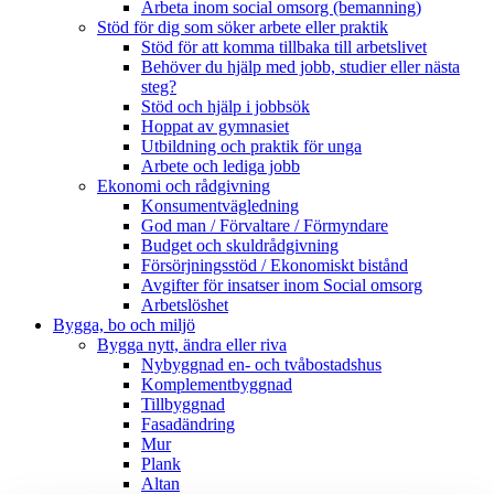
Arbeta inom social omsorg (bemanning)
Stöd för dig som söker arbete eller praktik
Stöd för att komma tillbaka till arbetslivet
Behöver du hjälp med jobb, studier eller nästa
steg?
Stöd och hjälp i jobbsök
Hoppat av gymnasiet
Utbildning och praktik för unga
Arbete och lediga jobb
Ekonomi och rådgivning
Konsumentvägledning
God man / Förvaltare / Förmyndare
Budget och skuldrådgivning
Försörjningsstöd / Ekonomiskt bistånd
Avgifter för insatser inom Social omsorg
Arbetslöshet
Bygga, bo och miljö
Bygga nytt, ändra eller riva
Nybyggnad en- och tvåbostadshus
Komplementbyggnad
Tillbyggnad
Fasadändring
Mur
Plank
Altan