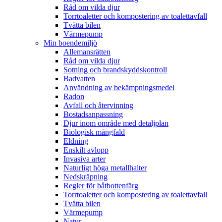
Råd om vilda djur
Torrtoaletter och kompostering av toalettavfall
Tvätta bilen
Värmepump
Min boendemiljö
Allemansrätten
Råd om vilda djur
Sotning och brandskyddskontroll
Badvatten
Användning av bekämpningsmedel
Radon
Avfall och återvinning
Bostadsanpassning
Djur inom område med detaljplan
Biologisk mångfald
Eldning
Enskilt avlopp
Invasiva arter
Naturligt höga metallhalter
Nedskräpning
Regler för båtbottenfärg
Torrtoaletter och kompostering av toalettavfall
Tvätta bilen
Värmepump
Natur