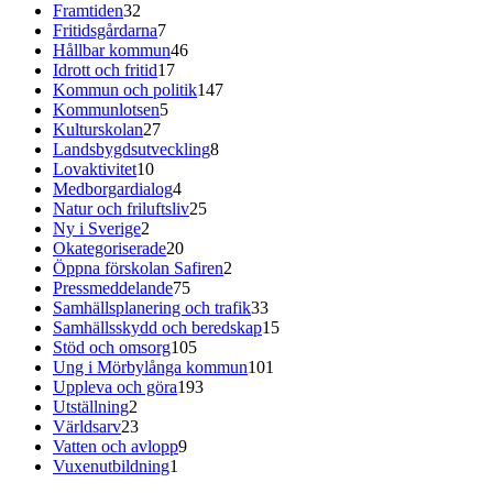
Framtiden
32
Fritidsgårdarna
7
Hållbar kommun
46
Idrott och fritid
17
Kommun och politik
147
Kommunlotsen
5
Kulturskolan
27
Landsbygdsutveckling
8
Lovaktivitet
10
Medborgardialog
4
Natur och friluftsliv
25
Ny i Sverige
2
Okategoriserade
20
Öppna förskolan Safiren
2
Pressmeddelande
75
Samhällsplanering och trafik
33
Samhällsskydd och beredskap
15
Stöd och omsorg
105
Ung i Mörbylånga kommun
101
Uppleva och göra
193
Utställning
2
Världsarv
23
Vatten och avlopp
9
Vuxenutbildning
1