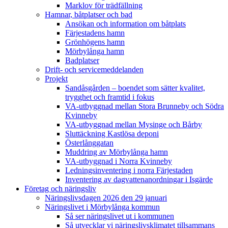
Marklov för trädfällning
Hamnar, båtplatser och bad
Ansökan och information om båtplats
Färjestadens hamn
Grönhögens hamn
Mörbylånga hamn
Badplatser
Drift- och servicemeddelanden
Projekt
Sandåsgården – boendet som sätter kvalitet,
trygghet och framtid i fokus
VA-utbyggnad mellan Stora Brunneby och Södra
Kvinneby
VA-utbyggnad mellan Mysinge och Bårby
Sluttäckning Kastlösa deponi
Österlånggatan
Muddring av Mörbylånga hamn
VA-utbyggnad i Norra Kvinneby
Ledningsinventering i norra Färjestaden
Inventering av dagvattenanordningar i Isgärde
Företag och näringsliv
Näringslivsdagen 2026 den 29 januari
Näringslivet i Mörbylånga kommun
Så ser näringslivet ut i kommunen
Så utvecklar vi näringslivsklimatet tillsammans