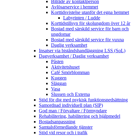
Biträde av kontaktperson
Avlösarservice i hemmet
Korttidsvistelse utanför det egna hemmet
Labyrinten / Ludde
Korttidstillsyn för skolungdom över 12 år
Bostad med särskild service för barn och
ungdomar
Bostad med särskild service för vuxna
Daglig verksamhet
Insatser via biståndshandläggning LSS (SoL)
Dagverksamhet / Daglig verksamhet
Påsten
Aktivitetshuset
Café Smörblomman
Kuggen
Släggan
Vasa
Slussen och Externa
Stöd för dig med psykisk funktionsnedsättning
Samordnad individuell plan (SIP)
God man / Förvaltare / Förmyndare
Rehabilitering, habilitering och hjälpmedel
Bostadsanpassning
Samtalsförmedlande tjänster
Stöd vid resor och i trafik