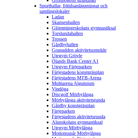
Grönhögens strandbad
Sporthallar, fritidsanläggningar och
samlingslokaler
Ladan
Skansenhallen
Glömmingeskolans gymnastiksal
Torslundahallen
Trossen
Gårdbyhallen
Granudden aktivitetsområde
Utegym Grövle
Ölands Bank Center A1
Utegym Färjeparken
Färjestadens konstgräsplan
Färjestadens MTB-Arena
Multiarena Algutsrum
Vindöga
Discgolf Mörbylånga
Mörbylånga aktivitetsrunda
Gårdby konstgräsplan
Färjeparken
Färjestadens aktivitetsrunda
Alunskolans gymnastiksal
Utegym Mörbylånga
Motionsspår Mörbylånga