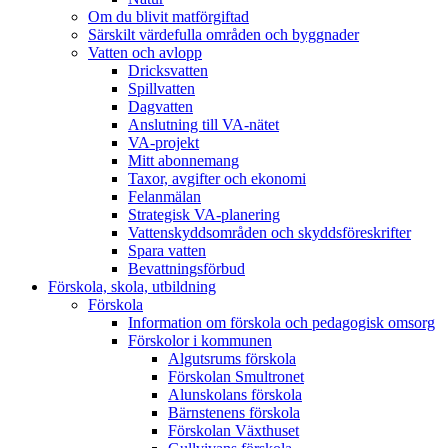
Om du blivit matförgiftad
Särskilt värdefulla områden och byggnader
Vatten och avlopp
Dricksvatten
Spillvatten
Dagvatten
Anslutning till VA-nätet
VA-projekt
Mitt abonnemang
Taxor, avgifter och ekonomi
Felanmälan
Strategisk VA-planering
Vattenskyddsområden och skyddsföreskrifter
Spara vatten
Bevattningsförbud
Förskola, skola, utbildning
Förskola
Information om förskola och pedagogisk omsorg
Förskolor i kommunen
Algutsrums förskola
Förskolan Smultronet
Alunskolans förskola
Bärnstenens förskola
Förskolan Växthuset