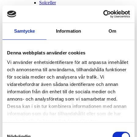
Solceller
Skylt
Ljusanordning
Pool och pooltak
Eldstad
Nybyggnad av flerbostadshus
Samtycke
Information
Om
Nybyggnad av verksamhet
Markarbeten
Träd
Parkeringsplatser
Denna webbplats använder cookies
Rivning
Vi använder enhetsidentifierare för att anpassa innehållet
Ändrad användning
Säsongslov
och annonserna till användarna, tillhandahålla funktioner
Tidsbegränsat bygglov
för sociala medier och analysera vår trafik. Vi
Transformatorstation
vidarebefordrar även sådana identifierare och annan
Förhandsbesked
Installation eller ändring av hiss
information från din enhet till de sociala medier och
Installation eller ändring av ventilation
annons- och analysföretag som vi samarbetar med.
Uteservering
Dessa kan i sin tur kombinera informationen med annan
Vatten och avlopp – installation eller väsentlig
ändring av en anläggning
information som du har tillhandahållit eller som de har
Ändring av bärande konstruktion
samlat in när du har använt deras tjänster.
Strandskydd
Olovligt byggande och tillsyn
Samtyckesval
Ovårdade tomter och byggnader
Nödvändig