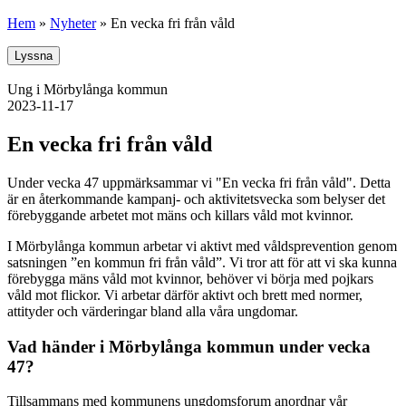
Hem
»
Nyheter
»
En vecka fri från våld
Lyssna
Ung i Mörbylånga kommun
2023-11-17
En vecka fri från våld
Under vecka 47 uppmärksammar vi "En vecka fri från våld". Detta
är en återkommande kampanj- och aktivitetsvecka som belyser det
förebyggande arbetet mot mäns och killars våld mot kvinnor.
I Mörbylånga kommun arbetar vi aktivt med våldsprevention genom
satsningen ”en kommun fri från våld”. Vi tror att för att vi ska kunna
förebygga mäns våld mot kvinnor, behöver vi börja med pojkars
våld mot flickor. Vi arbetar därför aktivt och brett med normer,
attityder och värderingar bland alla våra ungdomar.
Vad händer i Mörbylånga kommun under vecka
47?
Tillsammans med kommunens ungdomsforum anordnar vår