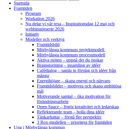
Startsida
Framtiden
Program
Workation 2026
Nu delar vi vår resa – Inspirationsdag 12 maj och
webbinarieserie 2026
Initiativ
Modeller och verktyg
Framtidsbild
Mörbylånga kommuns projektmodell
Mörbylånga kommuns processmodell
Aktiva möten – uppnå det du önskar
Brainstorming – insamling av idéer
Cafédialog – samla in förslag och idéer från
många
Energihöjare – skapa energi och närvaro
Framtidsbilder – motivera och skapa ambitiösa
mål
Motiverande samtal – öka motivation för
förändringsarbete
Open Space – frigör kreativitet och ledarskap
Reflekterande team – bolla dina idéer
Tänkarhattar – förstå fler perspektiv
3 Box-modellen – prioritera för framtiden
Ung i Mörbylånga kommun