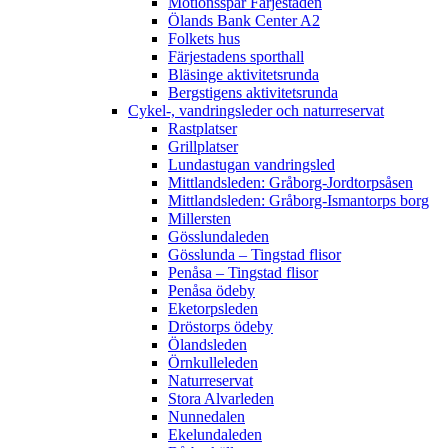
Motionsspår Färjestaden
Ölands Bank Center A2
Folkets hus
Färjestadens sporthall
Bläsinge aktivitetsrunda
Bergstigens aktivitetsrunda
Cykel-, vandringsleder och naturreservat
Rastplatser
Grillplatser
Lundastugan vandringsled
Mittlandsleden: Gråborg-Jordtorpsåsen
Mittlandsleden: Gråborg-Ismantorps borg
Millersten
Gösslundaleden
Gösslunda – Tingstad flisor
Penåsa – Tingstad flisor
Penåsa ödeby
Eketorpsleden
Dröstorps ödeby
Ölandsleden
Örnkulleleden
Naturreservat
Stora Alvarleden
Nunnedalen
Ekelundaleden