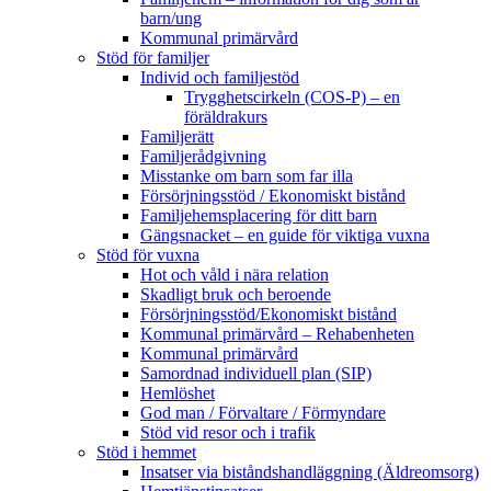
barn/ung
Kommunal primärvård
Stöd för familjer
Individ och familjestöd
Trygghetscirkeln (COS-P) – en
föräldrakurs
Familjerätt
Familjerådgivning
Misstanke om barn som far illa
Försörjningsstöd / Ekonomiskt bistånd
Familjehemsplacering för ditt barn
Gängsnacket – en guide för viktiga vuxna
Stöd för vuxna
Hot och våld i nära relation
Skadligt bruk och beroende
Försörjningsstöd/Ekonomiskt bistånd
Kommunal primärvård – Rehabenheten
Kommunal primärvård
Samordnad individuell plan (SIP)
Hemlöshet
God man / Förvaltare / Förmyndare
Stöd vid resor och i trafik
Stöd i hemmet
Insatser via biståndshandläggning (Äldreomsorg)