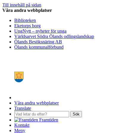
Till innehåll på sidan
Våra andra webbplatser
Biblioteken
Eketorps borg
UngNytt – nyheter för unga
Världsarvet Södra Ölands odlingslandskap
Ölands Besöksnäring AB
Ölands kommunalförbund
Våra andra webbplatser
Translate
Sök
Framtiden
Kontakt
Meny