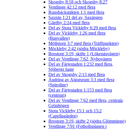
Skogsby 8:18 och Skogsby 8:27
Ventlinge 42:12 med flera
Runsbäckstäkten 1:1 med flera
Saxnäs 1:21 del av, Saxängen
Gårdby 2:24 med flera
Del av Stora Vickleby 6:29 med flera
Del av Vickleby 1:26 med flera
(Banvallen)
Möllstorp 3:7 med flera (Träffpunkten)
Möckleby 2:42 (södra Möckleby)
Brostorp 3:19, skifte 1 (Lökenäsvägen)
Del av Ventlinge 7:62, Nybovägen
Del av Färjestaden 1:232 med flera,
Sjöbergs hage
Del av Skogsby 2:13 med flera
Ändring av Algutsrum 3:3 med flera
(Spiroline)
Del av Färjestaden 1:153 med flera
(centrum)
Del av Ventlinge 7:62 med flera, centrala
Grönhögen
Stora Vickleby 15:1 och 15:2
(Capellagården)
Brostorp 3:19, skifte 2 (södra Glömminge)
Ventlinge 7:91 (Fotbollsplanen i