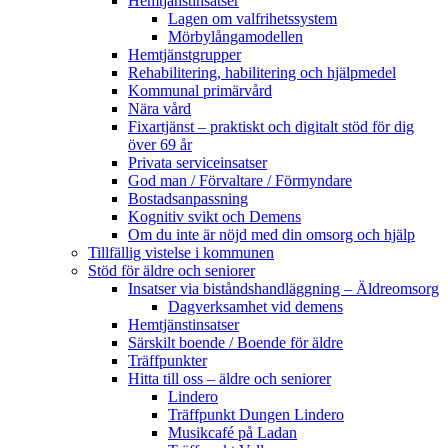
Hemtjänstinsatser
Lagen om valfrihetssystem
Mörbylångamodellen
Hemtjänstgrupper
Rehabilitering, habilitering och hjälpmedel
Kommunal primärvård
Nära vård
Fixartjänst – praktiskt och digitalt stöd för dig
över 69 år
Privata serviceinsatser
God man / Förvaltare / Förmyndare
Bostadsanpassning
Kognitiv svikt och Demens
Om du inte är nöjd med din omsorg och hjälp
Tillfällig vistelse i kommunen
Stöd för äldre och seniorer
Insatser via biståndshandläggning – Äldreomsorg
Dagverksamhet vid demens
Hemtjänstinsatser
Särskilt boende / Boende för äldre
Träffpunkter
Hitta till oss – äldre och seniorer
Lindero
Träffpunkt Dungen Lindero
Musikcafé på Ladan