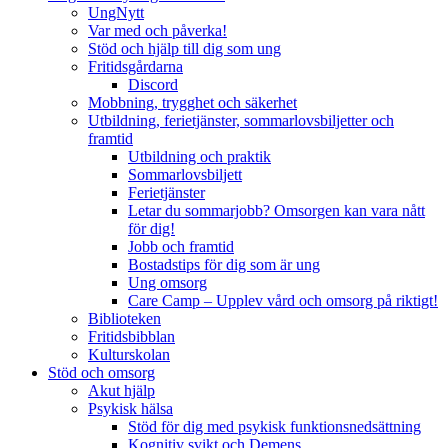
UngNytt
Var med och påverka!
Stöd och hjälp till dig som ung
Fritidsgårdarna
Discord
Mobbning, trygghet och säkerhet
Utbildning, ferietjänster, sommarlovsbiljetter och
framtid
Utbildning och praktik
Sommarlovsbiljett
Ferietjänster
Letar du sommarjobb? Omsorgen kan vara nått
för dig!
Jobb och framtid
Bostadstips för dig som är ung
Ung omsorg
Care Camp – Upplev vård och omsorg på riktigt!
Biblioteken
Fritidsbibblan
Kulturskolan
Stöd och omsorg
Akut hjälp
Psykisk hälsa
Stöd för dig med psykisk funktionsnedsättning
Kognitiv svikt och Demens