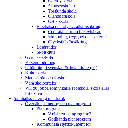
Gårdby skola
Skansenskolan
Torslunda skola
Ölands friskola
Östra skolan
Elevhälsa och olycksfallsförsäkring
Centrala barn- och elevhälsan
Mobbning, trygghet och säkerhet
Olycksfallsförsäkring
Läsårstider
Skolskjuts
Gymnasieskola
Vuxenutbildning
Utbildning i svenska för invandrare (sfi)
Kulturskolan
Mat i skola och förskola
Våra skolportaler
Vill du jobba som vikarie i förskola, skola eller
fritidshem?
Samhällsplanering och trafik
Översiktsplanering och planprogram
Planprogram
Vad är ett planprogram?
Godkända planprogram
Kommunala styrdokument för