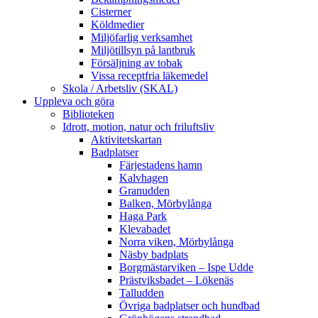
Cisterner
Köldmedier
Miljöfarlig verksamhet
Miljötillsyn på lantbruk
Försäljning av tobak
Vissa receptfria läkemedel
Skola / Arbetsliv (SKAL)
Uppleva och göra
Biblioteken
Idrott, motion, natur och friluftsliv
Aktivitetskartan
Badplatser
Färjestadens hamn
Kalvhagen
Granudden
Balken, Mörbylånga
Haga Park
Klevabadet
Norra viken, Mörbylånga
Näsby badplats
Borgmästarviken – Ispe Udde
Prästviksbadet – Lökenäs
Talludden
Övriga badplatser och hundbad