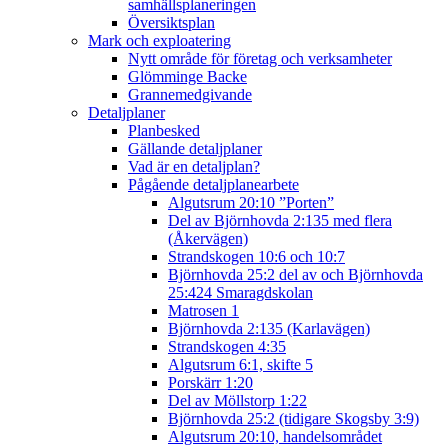
samhällsplaneringen
Översiktsplan
Mark och exploatering
Nytt område för företag och verksamheter
Glömminge Backe
Grannemedgivande
Detaljplaner
Planbesked
Gällande detaljplaner
Vad är en detaljplan?
Pågående detaljplanearbete
Algutsrum 20:10 ”Porten”
Del av Björnhovda 2:135 med flera
(Åkervägen)
Strandskogen 10:6 och 10:7
Björnhovda 25:2 del av och Björnhovda
25:424 Smaragdskolan
Matrosen 1
Björnhovda 2:135 (Karlavägen)
Strandskogen 4:35
Algutsrum 6:1, skifte 5
Porskärr 1:20
Del av Möllstorp 1:22
Björnhovda 25:2 (tidigare Skogsby 3:9)
Algutsrum 20:10, handelsområdet