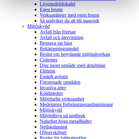
Livsmedelslokaler
Egen brunn
Verksamheter med egen brunn
Så undviker du att bli magsjuk
Miljöskydd
Avfall från företag
Avfall och återvinning
Begrava sin häst
Bekämpningsmedel
Beslut om betydande miljöpåverkan
Cisterner
Djur inom område med detaljplan
Eldning
Enskilt avlopp
Förorenade områden
Invasiva arter
Köldmedier
Miljöfarlig verksamhet
Medelstora förbränningsanläggningar
Miljöskydd
Miljötillsyn på lantbruk
Naturligt höga metallhalter
Nedskräpning
Oljeavskiljare
Regler för båtbottenfärg