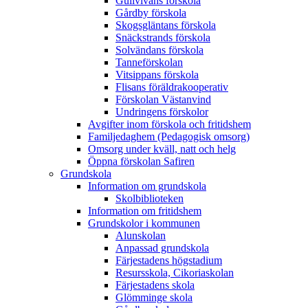
Gullvivans förskola
Gårdby förskola
Skogsgläntans förskola
Snäckstrands förskola
Solvändans förskola
Tanneförskolan
Vitsippans förskola
Flisans föräldrakooperativ
Förskolan Västanvind
Undringens förskolor
Avgifter inom förskola och fritidshem
Familjedaghem (Pedagogisk omsorg)
Omsorg under kväll, natt och helg
Öppna förskolan Safiren
Grundskola
Information om grundskola
Skolbiblioteken
Information om fritidshem
Grundskolor i kommunen
Alunskolan
Anpassad grundskola
Färjestadens högstadium
Resursskola, Cikoriaskolan
Färjestadens skola
Glömminge skola