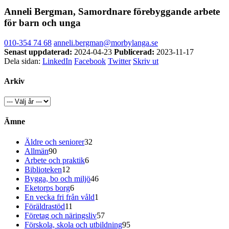
Anneli Bergman, Samordnare förebyggande arbete
för barn och unga
010-354 74 68
anneli.bergman@morbylanga.se
Senast uppdaterad:
2024-04-23
Publicerad:
2023-11-17
Dela sidan:
LinkedIn
Facebook
Twitter
Skriv ut
Arkiv
Ämne
Äldre och seniorer
32
Allmän
90
Arbete och praktik
6
Biblioteken
12
Bygga, bo och miljö
46
Eketorps borg
6
En vecka fri från våld
1
Föräldrastöd
11
Företag och näringsliv
57
Förskola, skola och utbildning
95