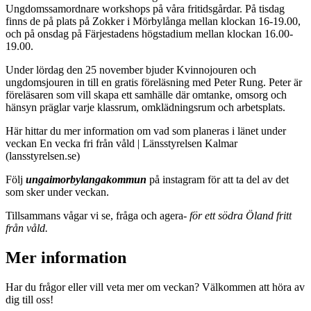
Ungdomssamordnare workshops på våra fritidsgårdar. På tisdag
finns de på plats på Zokker i Mörbylånga mellan klockan 16-19.00,
och på onsdag på Färjestadens högstadium mellan klockan 16.00-
19.00.
Under lördag den 25 november bjuder Kvinnojouren och
ungdomsjouren in till en gratis föreläsning med Peter Rung. Peter är
föreläsaren som vill skapa ett samhälle där omtanke, omsorg och
hänsyn präglar varje klassrum, omklädningsrum och arbetsplats.
Här hittar du mer information om vad som planeras i länet under
veckan En vecka fri från våld | Länsstyrelsen Kalmar
(lansstyrelsen.se)
Följ
ungaimorbylangakommun
på instagram för att ta del av det
som sker under veckan.
Tillsammans vågar vi se, fråga och agera-
för ett södra Öland fritt
från våld.
Mer information
Har du frågor eller vill veta mer om veckan? Välkommen att höra av
dig till oss!