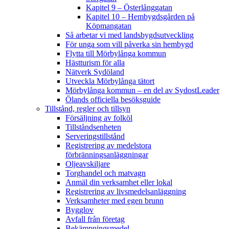
Kapitel 9 – Österlånggatan
Kapitel 10 – Hembygdsgården på
Köpmangatan
Så arbetar vi med landsbygdsutveckling
För unga som vill påverka sin hembygd
Flytta till Mörbylånga kommun
Hästturism för alla
Nätverk Sydöland
Utveckla Mörbylånga tätort
Mörbylånga kommun – en del av SydostLeader
Ölands officiella besöksguide
Tillstånd, regler och tillsyn
Försäljning av folköl
Tillståndsenheten
Serveringstillstånd
Registrering av medelstora
förbränningsanläggningar
Oljeavskiljare
Torghandel och matvagn
Anmäl din verksamhet eller lokal
Registrering av livsmedelsanläggning
Verksamheter med egen brunn
Bygglov
Avfall från företag
Bekämpningsmedel