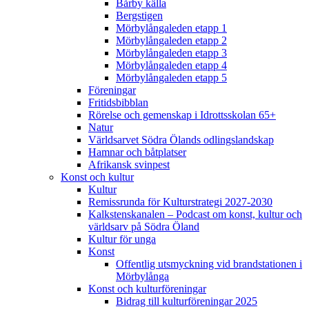
Bårby källa
Bergstigen
Mörbylångaleden etapp 1
Mörbylångaleden etapp 2
Mörbylångaleden etapp 3
Mörbylångaleden etapp 4
Mörbylångaleden etapp 5
Föreningar
Fritidsbibblan
Rörelse och gemenskap i Idrottsskolan 65+
Natur
Världsarvet Södra Ölands odlingslandskap
Hamnar och båtplatser
Afrikansk svinpest
Konst och kultur
Kultur
Remissrunda för Kulturstrategi 2027-2030
Kalkstenskanalen – Podcast om konst, kultur och
världsarv på Södra Öland
Kultur för unga
Konst
Offentlig utsmyckning vid brandstationen i
Mörbylånga
Konst och kulturföreningar
Bidrag till kulturföreningar 2025