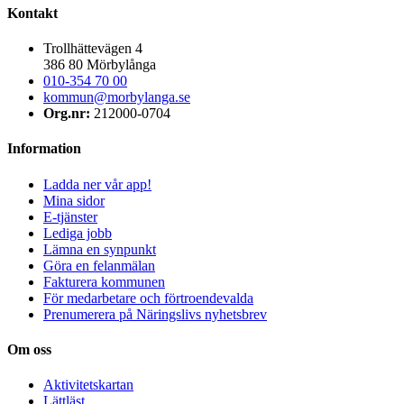
Kontakt
Trollhättevägen 4
386 80 Mörbylånga
010-354 70 00
kommun@morbylanga.se
Org.nr:
212000-0704
Information
Ladda ner vår app!
Mina sidor
E-tjänster
Lediga jobb
Lämna en synpunkt
Göra en felanmälan
Fakturera kommunen
För medarbetare och förtroendevalda
Prenumerera på Näringslivs nyhetsbrev
Om oss
Aktivitetskartan
Lättläst