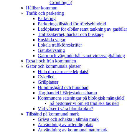
Grönhögen)
Hållbar kommun
Trafik och parkering
Parkering
Parkeringstillstånd för rörelsehindrad
Laddplatser för elbilar samt tankning av gasbilar
Trafiksäkerhet, häckar och buskage
Enskilda vägar
Lokala trafikföreskrifter
Gatubelysning
Gator och vägunderhåll samt vinterväghållning
Resa i och från kommunen
Gator och kommunala platser
Hitta din närmaste lekplats!
Cykelled
Grillplatser
Hundrastgård och hundbad
Torghandel i Färjestadens hamn
Kommunens satsningar på biologisk mångfald
Så bedömer vi om ett träd ska tas ned
Vad växer i våra blomkrukor?
Tillstånd på kommunal mark
Gräva och schakta i allmän mark
Användning av offentlig plats
Användning av kommunal naturmark