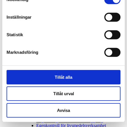
Skapa kontrollplan
Vad är en kontrollplan?
Frivilligt bygglov
Inställningar
Bygglovsprocessen
Flytta till Öland!
Förenklad delgivning
Hållbar kommun
Statistik
Hälsoskydd
Allmänna råd vid algblomning
Anmäl din verksamhet eller lokal
Marknadsföring
Badvatten
Buller
Hälsoskydd
Legionella
Radon
Tillåt alla
Regelbundna vattentester för tryggt dricksvatten
Kartor och mättjänster
Krav för laddning av elfordon
Tillåt urval
Kungörelse av bygglov
Livsmedel
Starta och driva livsmedelsverksamhet
Tillstånd för livsmedelslokal
Avvisa
Checklista för att starta livsmedelsverksamhet
Registrering av livsmedelsanläggning
Egenkontroll för livsmedelsverksamhet