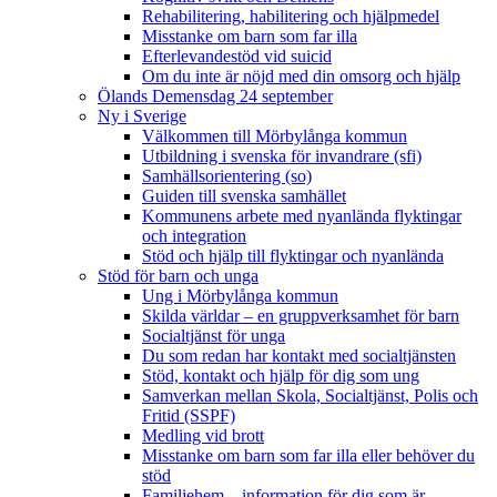
Rehabilitering, habilitering och hjälpmedel
Misstanke om barn som far illa
Efterlevandestöd vid suicid
Om du inte är nöjd med din omsorg och hjälp
Ölands Demensdag 24 september
Ny i Sverige
Välkommen till Mörbylånga kommun
Utbildning i svenska för invandrare (sfi)
Samhällsorientering (so)
Guiden till svenska samhället
Kommunens arbete med nyanlända flyktingar
och integration
Stöd och hjälp till flyktingar och nyanlända
Stöd för barn och unga
Ung i Mörbylånga kommun
Skilda världar – en gruppverksamhet för barn
Socialtjänst för unga
Du som redan har kontakt med socialtjänsten
Stöd, kontakt och hjälp för dig som ung
Samverkan mellan Skola, Socialtjänst, Polis och
Fritid (SSPF)
Medling vid brott
Misstanke om barn som far illa eller behöver du
stöd
Familjehem – information för dig som är