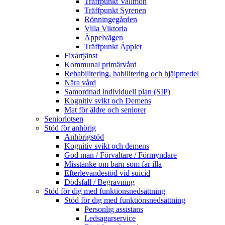
Träffpunkt Vallmon
Träffpunkt Syrenen
Rönningegården
Villa Viktoria
Äppelvägen
Träffpunkt Äpplet
Fixartjänst
Kommunal primärvård
Rehabilitering, habilitering och hjälpmedel
Nära vård
Samordnad individuell plan (SIP)
Kognitiv svikt och Demens
Mat för äldre och seniorer
Seniorlotsen
Stöd för anhörig
Anhörigstöd
Kognitiv svikt och demens
God man / Förvaltare / Förmyndare
Misstanke om barn som far illa
Efterlevandestöd vid suicid
Dödsfall / Begravning
Stöd för dig med funktionsnedsättning
Stöd för dig med funktionsnedsättning
Personlig assistans
Ledsagarservice