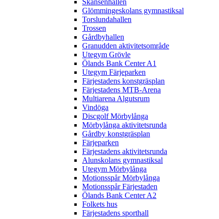
Skansenhallen
Glömmingeskolans gymnastiksal
Torslundahallen
Trossen
Gårdbyhallen
Granudden aktivitetsområde
Utegym Grövle
Ölands Bank Center A1
Utegym Färjeparken
Färjestadens konstgräsplan
Färjestadens MTB-Arena
Multiarena Algutsrum
Vindöga
Discgolf Mörbylånga
Mörbylånga aktivitetsrunda
Gårdby konstgräsplan
Färjeparken
Färjestadens aktivitetsrunda
Alunskolans gymnastiksal
Utegym Mörbylånga
Motionsspår Mörbylånga
Motionsspår Färjestaden
Ölands Bank Center A2
Folkets hus
Färjestadens sporthall