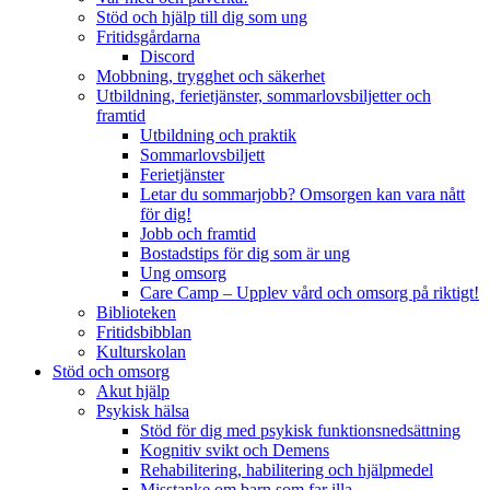
Stöd och hjälp till dig som ung
Fritidsgårdarna
Discord
Mobbning, trygghet och säkerhet
Utbildning, ferietjänster, sommarlovsbiljetter och
framtid
Utbildning och praktik
Sommarlovsbiljett
Ferietjänster
Letar du sommarjobb? Omsorgen kan vara nått
för dig!
Jobb och framtid
Bostadstips för dig som är ung
Ung omsorg
Care Camp – Upplev vård och omsorg på riktigt!
Biblioteken
Fritidsbibblan
Kulturskolan
Stöd och omsorg
Akut hjälp
Psykisk hälsa
Stöd för dig med psykisk funktionsnedsättning
Kognitiv svikt och Demens
Rehabilitering, habilitering och hjälpmedel
Misstanke om barn som far illa