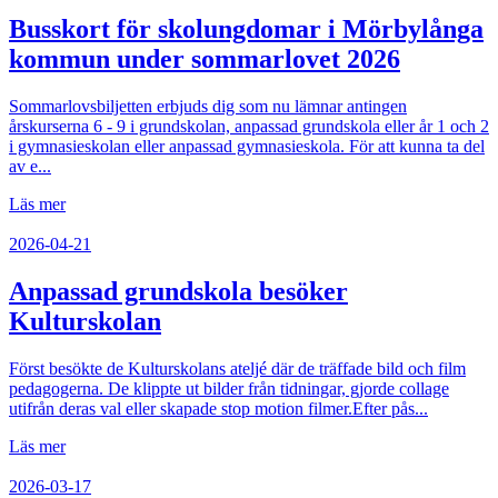
Busskort för skolungdomar i Mörbylånga
kommun under sommarlovet 2026
Sommarlovsbiljetten erbjuds dig som nu lämnar antingen
årskurserna 6 - 9 i grundskolan, anpassad grundskola eller år 1 och 2
i gymnasieskolan eller anpassad gymnasieskola. För att kunna ta del
av e...
Läs mer
2026-04-21
Anpassad grundskola besöker
Kulturskolan
Först besökte de Kulturskolans ateljé där de träffade bild och film
pedagogerna. De klippte ut bilder från tidningar, gjorde collage
utifrån deras val eller skapade stop motion filmer.Efter pås...
Läs mer
2026-03-17