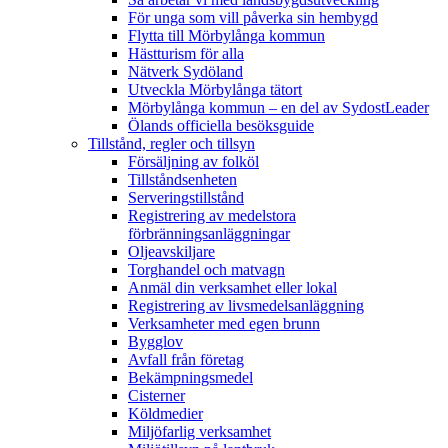
För unga som vill påverka sin hembygd
Flytta till Mörbylånga kommun
Hästturism för alla
Nätverk Sydöland
Utveckla Mörbylånga tätort
Mörbylånga kommun – en del av SydostLeader
Ölands officiella besöksguide
Tillstånd, regler och tillsyn
Försäljning av folköl
Tillståndsenheten
Serveringstillstånd
Registrering av medelstora
förbränningsanläggningar
Oljeavskiljare
Torghandel och matvagn
Anmäl din verksamhet eller lokal
Registrering av livsmedelsanläggning
Verksamheter med egen brunn
Bygglov
Avfall från företag
Bekämpningsmedel
Cisterner
Köldmedier
Miljöfarlig verksamhet