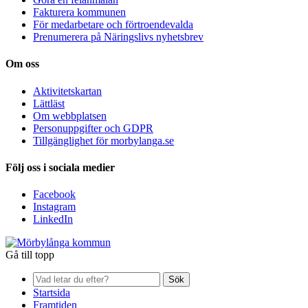
Fakturera kommunen
För medarbetare och förtroendevalda
Prenumerera på Näringslivs nyhetsbrev
Om oss
Aktivitetskartan
Lättläst
Om webbplatsen
Personuppgifter och GDPR
Tillgänglighet för morbylanga.se
Följ oss i sociala medier
Facebook
Instagram
LinkedIn
Gå till topp
Sök
Startsida
Framtiden