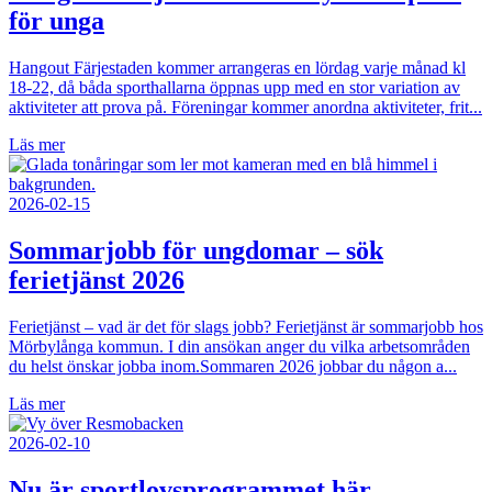
för unga
Hangout Färjestaden kommer arrangeras en lördag varje månad kl
18-22, då båda sporthallarna öppnas upp med en stor variation av
aktiviteter att prova på. Föreningar kommer anordna aktiviteter, frit...
Läs mer
2026-02-15
Sommarjobb för ungdomar – sök
ferietjänst 2026
Ferietjänst – vad är det för slags jobb? Ferietjänst är sommarjobb hos
Mörbylånga kommun. I din ansökan anger du vilka arbetsområden
du helst önskar jobba inom.Sommaren 2026 jobbar du någon a...
Läs mer
2026-02-10
Nu är sportlovsprogrammet här