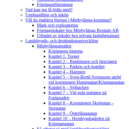
Företagarföreningar
Vad kan jag få hjälp med?
Upphandling och inköp
Vill du etablera företag i Mörbylånga kommun?
Mark och exploatering
Företagslokaler hos Mörbylånga Bostads AB
Utbudet av lokaler hos privata fastighetsägare
Landsbygds- och destinationsutveckling
Mörbylångaguiden
Köpingens historia
Kapitel 1. Torget
Kapitel 2 – Bankhusen och järnvägen
Kapitel 3 – Parken och hotellet
Kapitel 4 – Hamnen
Kapitel 5 – Sven-Bertil Svenssons ateljé
vid korsningen Hamngatan/Köpmangatan
Kapitel 6 – Sjöbacken
Kapitel 7 – Vid gula pumpen på
Esplanaden
Kapitel 8 – Korsningen Skolgatan –
Storgatan
Kapitel 9 – Österlånggatan
Kapitel 10 – Hembygdsgården på
Köpmangatan
Så arbetar vi med landsbygdsutveckling