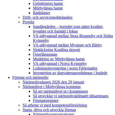
Grönhögens hamn
Mörbylånga hamn
Badplatser
Drift- och servicemeddelanden
Projekt
Sandåsgården – boendet som sätter kvalitet,
trygghet och framtid i fokus
VA-utbyggnad mellan Stora Brunneby och Södra
Kvinneby
VA-utbyggnad mellan Mysinge och Bårby
Sluttäckning Kastlösa deponi
Österlånggatan
Muddring av Mörbylånga hamn
VA-utbyggnad i Norra Kvinneby
Ledningsinventering i norra Färjestaden
Inventering av dagvattenanordningar i Isgärde
Företag och näringsliv
Näringslivsdagen 2026 den 29 januari
Näringslivet i Mörbylånga kommun
Så ser näringslivet ut i kommunen
Så utvecklar vi näringslivsklimatet tillsammans
Företagsregister
Så arbetar vi med kompetensförsörjning
Starta, driva och utveckla företag
Näringslivsorganisationer