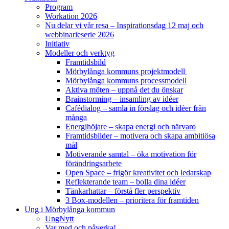
Program
Workation 2026
Nu delar vi vår resa – Inspirationsdag 12 maj och
webbinarieserie 2026
Initiativ
Modeller och verktyg
Framtidsbild
Mörbylånga kommuns projektmodell
Mörbylånga kommuns processmodell
Aktiva möten – uppnå det du önskar
Brainstorming – insamling av idéer
Cafédialog – samla in förslag och idéer från
många
Energihöjare – skapa energi och närvaro
Framtidsbilder – motivera och skapa ambitiösa
mål
Motiverande samtal – öka motivation för
förändringsarbete
Open Space – frigör kreativitet och ledarskap
Reflekterande team – bolla dina idéer
Tänkarhattar – förstå fler perspektiv
3 Box-modellen – prioritera för framtiden
Ung i Mörbylånga kommun
UngNytt
Var med och påverka!