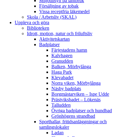
Miljötillsyn på lantbruk
Försäljning av tobak
Vissa receptfria läkemedel
Skola / Arbetsliv (SKAL)
Uppleva och göra
Biblioteken
Idrott, motion, natur och friluftsliv
Aktivitetskartan
Badplatser
Färjestadens hamn
Kalvhagen
Granudden
Balken, Mörbylånga
Haga Park
Klevabadet
Norra viken, Mörbylånga
Näsby badplats
Borgmästarviken – Ispe Udde
Prästviksbadet – Lökenäs
Talludden
Övriga badplatser och hundbad
Grönhögens strandbad
Sporthallar, fritidsanläggningar och
samlingslokaler
Ladan