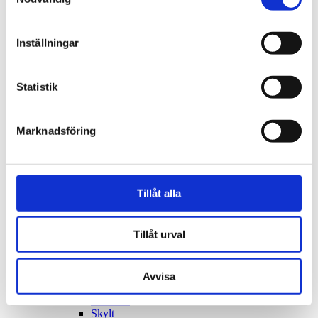
Stöd för att komma tillbaka till arbetslivet
Behöver du hjälp med jobb, studier eller nästa
steg?
Inställningar
Stöd och hjälp i jobbsök
Hoppat av gymnasiet
Utbildning och praktik för unga
Arbete och lediga jobb
Statistik
Ekonomi och rådgivning
Konsumentvägledning
God man / Förvaltare / Förmyndare
Marknadsföring
Budget och skuldrådgivning
Försörjningsstöd / Ekonomiskt bistånd
Avgifter för insatser inom Social omsorg
Arbetslöshet
Bygga, bo och miljö
Tillåt alla
Bygga nytt, ändra eller riva
Nybyggnad en- och tvåbostadshus
Komplementbyggnad
Tillåt urval
Tillbyggnad
Fasadändring
Mur
Plank
Avvisa
Altan
Solceller
Skylt