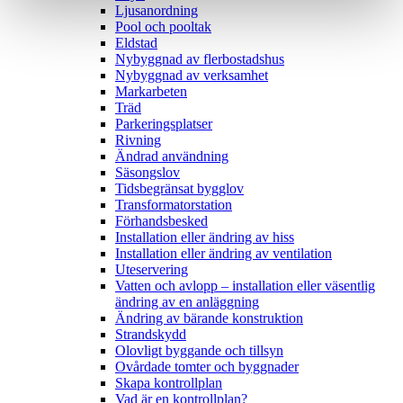
Ljusanordning
Pool och pooltak
Eldstad
Nybyggnad av flerbostadshus
Nybyggnad av verksamhet
Markarbeten
Träd
Parkeringsplatser
Rivning
Ändrad användning
Säsongslov
Tidsbegränsat bygglov
Transformatorstation
Förhandsbesked
Installation eller ändring av hiss
Installation eller ändring av ventilation
Uteservering
Vatten och avlopp – installation eller väsentlig
ändring av en anläggning
Ändring av bärande konstruktion
Strandskydd
Olovligt byggande och tillsyn
Ovårdade tomter och byggnader
Skapa kontrollplan
Vad är en kontrollplan?