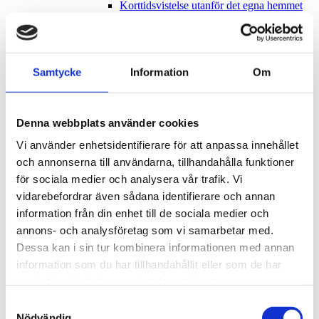
Korttidsvistelse utanför det egna hemmet
Labyrinten / Ludde
Korttidstillsyn för skolungdom över 12 år
Bostad med särskild service för barn och
ungdomar
Bostad med särskild service för vuxna
Samtycke
Information
Om
Daglig verksamhet
Insatser via biståndshandläggning LSS (SoL)
Dagverksamhet / Daglig verksamhet
Påsten
Denna webbplats använder cookies
Aktivitetshuset
Vi använder enhetsidentifierare för att anpassa innehållet
Café Smörblomman
Kuggen
och annonserna till användarna, tillhandahålla funktioner
Släggan
för sociala medier och analysera vår trafik. Vi
Vasa
vidarebefordrar även sådana identifierare och annan
Slussen och Externa
Stöd för dig med psykisk funktionsnedsättning
information från din enhet till de sociala medier och
Samordnad individuell plan (SIP)
annons- och analysföretag som vi samarbetar med.
God man / Förvaltare / Förmyndare
Dessa kan i sin tur kombinera informationen med annan
Rehabilitering, habilitering och hjälpmedel
Bostadsanpassning
information som du har tillhandahållit eller som de har
Samtalsförmedlande tjänster
samlat in när du har använt deras tjänster.
Stöd vid resor och i trafik
Arbeta inom social omsorg (bemanning)
Samtyckesval
Stöd för dig som söker arbete eller praktik
Nödvändig