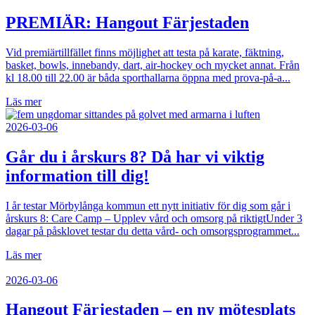
PREMIÄR: Hangout Färjestaden
Vid premiärtillfället finns möjlighet att testa på karate, fäktning,
basket, bowls, innebandy, dart, air-hockey och mycket annat. Från
kl 18.00 till 22.00 är båda sporthallarna öppna med prova-på-a...
Läs mer
2026-03-06
Går du i årskurs 8? Då har vi viktig
information till dig!
I år testar Mörbylånga kommun ett nytt initiativ för dig som går i
årskurs 8: Care Camp – Upplev vård och omsorg på riktigtUnder 3
dagar på påsklovet testar du detta vård- och omsorgsprogrammet...
Läs mer
2026-03-06
Hangout Färjestaden – en ny mötesplats