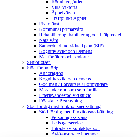
Rönningegården
Villa Viktoria
Äppelvägen
Träffpunkt Äpplet
Fixartjänst
Kommunal primärvård
Rehabilitering, habilitering och hjälpmedel
Nära vård
Samordnad individuell plan (SIP)
Kognitiv svikt och Demens
Mat för äldre och seniorer
Seniorlotsen
Stöd för anhörig
Anhörigstöd
Kognitiv svikt och demens
God man / Förvaltare / Förmyndare
Misstanke om barn som far illa
Efterlevandestöd vid suicid
Dödsfall / Begravning
Stöd för dig med funktionsnedsättning
Stöd för dig med funktionsnedsättning
Personlig assistans
Ledsagarservice
Biträde av kontaktperson
Avlösarservice i hemmet