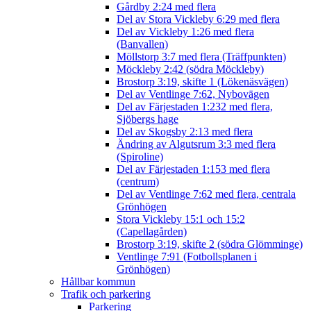
Gårdby 2:24 med flera
Del av Stora Vickleby 6:29 med flera
Del av Vickleby 1:26 med flera
(Banvallen)
Möllstorp 3:7 med flera (Träffpunkten)
Möckleby 2:42 (södra Möckleby)
Brostorp 3:19, skifte 1 (Lökenäsvägen)
Del av Ventlinge 7:62, Nybovägen
Del av Färjestaden 1:232 med flera,
Sjöbergs hage
Del av Skogsby 2:13 med flera
Ändring av Algutsrum 3:3 med flera
(Spiroline)
Del av Färjestaden 1:153 med flera
(centrum)
Del av Ventlinge 7:62 med flera, centrala
Grönhögen
Stora Vickleby 15:1 och 15:2
(Capellagården)
Brostorp 3:19, skifte 2 (södra Glömminge)
Ventlinge 7:91 (Fotbollsplanen i
Grönhögen)
Hållbar kommun
Trafik och parkering
Parkering