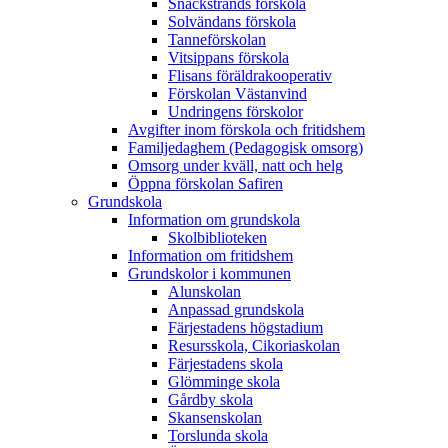
Snäckstrands förskola
Solvändans förskola
Tanneförskolan
Vitsippans förskola
Flisans föräldrakooperativ
Förskolan Västanvind
Undringens förskolor
Avgifter inom förskola och fritidshem
Familjedaghem (Pedagogisk omsorg)
Omsorg under kväll, natt och helg
Öppna förskolan Safiren
Grundskola
Information om grundskola
Skolbiblioteken
Information om fritidshem
Grundskolor i kommunen
Alunskolan
Anpassad grundskola
Färjestadens högstadium
Resursskola, Cikoriaskolan
Färjestadens skola
Glömminge skola
Gårdby skola
Skansenskolan
Torslunda skola