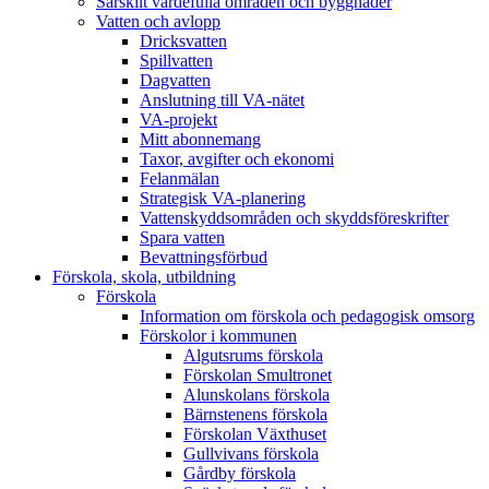
Särskilt värdefulla områden och byggnader
Vatten och avlopp
Dricksvatten
Spillvatten
Dagvatten
Anslutning till VA-nätet
VA-projekt
Mitt abonnemang
Taxor, avgifter och ekonomi
Felanmälan
Strategisk VA-planering
Vattenskyddsområden och skyddsföreskrifter
Spara vatten
Bevattningsförbud
Förskola, skola, utbildning
Förskola
Information om förskola och pedagogisk omsorg
Förskolor i kommunen
Algutsrums förskola
Förskolan Smultronet
Alunskolans förskola
Bärnstenens förskola
Förskolan Växthuset
Gullvivans förskola
Gårdby förskola