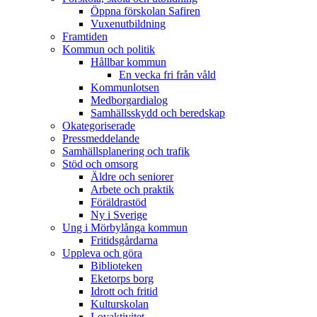
Öppna förskolan Safiren
Vuxenutbildning
Framtiden
Kommun och politik
Hållbar kommun
En vecka fri från våld
Kommunlotsen
Medborgardialog
Samhällsskydd och beredskap
Okategoriserade
Pressmeddelande
Samhällsplanering och trafik
Stöd och omsorg
Äldre och seniorer
Arbete och praktik
Föräldrastöd
Ny i Sverige
Ung i Mörbylånga kommun
Fritidsgårdarna
Uppleva och göra
Biblioteken
Eketorps borg
Idrott och fritid
Kulturskolan
Lovaktivitet