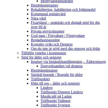
Mörbylångamodellen
Hemtjänstgrupper
Rehabilitering, habilitering och hjälpmedel
Kommunal primärvård
Nära vård
Fixartjänst – praktiskt och digitalt stöd för dig
över 69 år
Privata serviceinsatser
God man / Förvaltare / Förmyndare
Bostadsanpassning
Kognitiv svikt och Demens
Om du inte är nöjd med din omsorg och hjälp
Tillfällig vistelse i kommunen
Stöd för äldre och seniorer
Insatser via biståndshandläggning – Äldreomsorg
Dagverksamhet vid demens
Hemtjänstinsatser
Särskilt boende / Boende för äldre
Träffpunkter
Hitta till oss – äldre och seniorer
Lindero
Träffpunkt Dungen Lindero
Musikcafé på Ladan
Träffpunkt Vallmon
Träffpunkt Syrenen