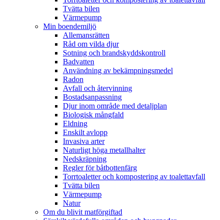
Tvätta bilen
Värmepump
Min boendemiljö
Allemansrätten
Råd om vilda djur
Sotning och brandskyddskontroll
Badvatten
Användning av bekämpningsmedel
Radon
Avfall och återvinning
Bostadsanpassning
Djur inom område med detaljplan
Biologisk mångfald
Eldning
Enskilt avlopp
Invasiva arter
Naturligt höga metallhalter
Nedskräpning
Regler för båtbottenfärg
Torrtoaletter och kompostering av toalettavfall
Tvätta bilen
Värmepump
Natur
Om du blivit matförgiftad