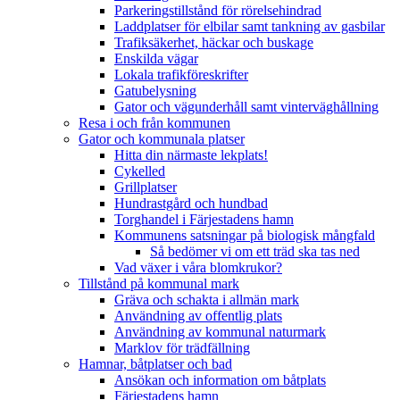
Parkeringstillstånd för rörelsehindrad
Laddplatser för elbilar samt tankning av gasbilar
Trafiksäkerhet, häckar och buskage
Enskilda vägar
Lokala trafikföreskrifter
Gatubelysning
Gator och vägunderhåll samt vinterväghållning
Resa i och från kommunen
Gator och kommunala platser
Hitta din närmaste lekplats!
Cykelled
Grillplatser
Hundrastgård och hundbad
Torghandel i Färjestadens hamn
Kommunens satsningar på biologisk mångfald
Så bedömer vi om ett träd ska tas ned
Vad växer i våra blomkrukor?
Tillstånd på kommunal mark
Gräva och schakta i allmän mark
Användning av offentlig plats
Användning av kommunal naturmark
Marklov för trädfällning
Hamnar, båtplatser och bad
Ansökan och information om båtplats
Färjestadens hamn