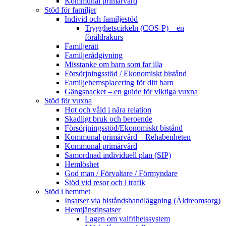
Kommunal primärvård
Stöd för familjer
Individ och familjestöd
Trygghetscirkeln (COS-P) – en
föräldrakurs
Familjerätt
Familjerådgivning
Misstanke om barn som far illa
Försörjningsstöd / Ekonomiskt bistånd
Familjehemsplacering för ditt barn
Gängsnacket – en guide för viktiga vuxna
Stöd för vuxna
Hot och våld i nära relation
Skadligt bruk och beroende
Försörjningsstöd/Ekonomiskt bistånd
Kommunal primärvård – Rehabenheten
Kommunal primärvård
Samordnad individuell plan (SIP)
Hemlöshet
God man / Förvaltare / Förmyndare
Stöd vid resor och i trafik
Stöd i hemmet
Insatser via biståndshandläggning (Äldreomsorg)
Hemtjänstinsatser
Lagen om valfrihetssystem