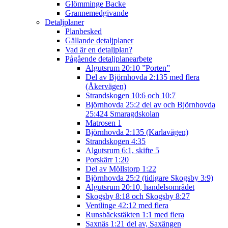
Glömminge Backe
Grannemedgivande
Detaljplaner
Planbesked
Gällande detaljplaner
Vad är en detaljplan?
Pågående detaljplanearbete
Algutsrum 20:10 ”Porten”
Del av Björnhovda 2:135 med flera
(Åkervägen)
Strandskogen 10:6 och 10:7
Björnhovda 25:2 del av och Björnhovda
25:424 Smaragdskolan
Matrosen 1
Björnhovda 2:135 (Karlavägen)
Strandskogen 4:35
Algutsrum 6:1, skifte 5
Porskärr 1:20
Del av Möllstorp 1:22
Björnhovda 25:2 (tidigare Skogsby 3:9)
Algutsrum 20:10, handelsområdet
Skogsby 8:18 och Skogsby 8:27
Ventlinge 42:12 med flera
Runsbäckstäkten 1:1 med flera
Saxnäs 1:21 del av, Saxängen