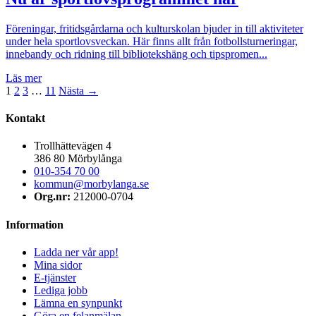
Föreningar, fritidsgårdarna och kulturskolan bjuder in till aktiviteter
under hela sportlovsveckan. Här finns allt från fotbollsturneringar,
innebandy och ridning till bibliotekshäng och tipspromen...
Läs mer
1
2
3
…
11
Nästa →
Kontakt
Trollhättevägen 4
386 80 Mörbylånga
010-354 70 00
kommun@morbylanga.se
Org.nr:
212000-0704
Information
Ladda ner vår app!
Mina sidor
E-tjänster
Lediga jobb
Lämna en synpunkt
Göra en felanmälan