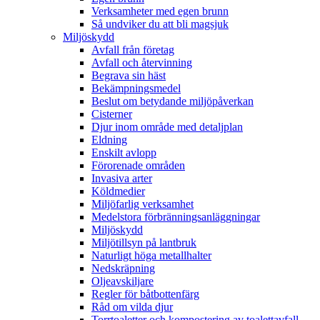
Verksamheter med egen brunn
Så undviker du att bli magsjuk
Miljöskydd
Avfall från företag
Avfall och återvinning
Begrava sin häst
Bekämpningsmedel
Beslut om betydande miljöpåverkan
Cisterner
Djur inom område med detaljplan
Eldning
Enskilt avlopp
Förorenade områden
Invasiva arter
Köldmedier
Miljöfarlig verksamhet
Medelstora förbränningsanläggningar
Miljöskydd
Miljötillsyn på lantbruk
Naturligt höga metallhalter
Nedskräpning
Oljeavskiljare
Regler för båtbottenfärg
Råd om vilda djur
Torrtoaletter och kompostering av toalettavfall