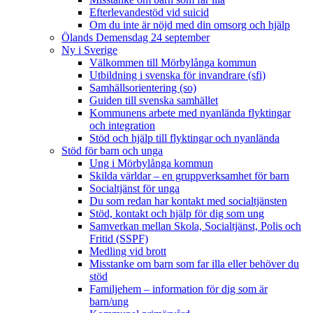
Efterlevandestöd vid suicid
Om du inte är nöjd med din omsorg och hjälp
Ölands Demensdag 24 september
Ny i Sverige
Välkommen till Mörbylånga kommun
Utbildning i svenska för invandrare (sfi)
Samhällsorientering (so)
Guiden till svenska samhället
Kommunens arbete med nyanlända flyktingar
och integration
Stöd och hjälp till flyktingar och nyanlända
Stöd för barn och unga
Ung i Mörbylånga kommun
Skilda världar – en gruppverksamhet för barn
Socialtjänst för unga
Du som redan har kontakt med socialtjänsten
Stöd, kontakt och hjälp för dig som ung
Samverkan mellan Skola, Socialtjänst, Polis och
Fritid (SSPF)
Medling vid brott
Misstanke om barn som far illa eller behöver du
stöd
Familjehem – information för dig som är
barn/ung