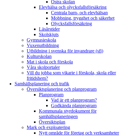
Östra skolan
Elevhälsa och olycksfallsförsäkring
Centrala barn- och elevhälsan
Mobbning, trygghet och säkerhet
Olycksfallsförsäkring
Läsårstider
Skolskjuts
Gymnasieskola
Vuxenutbildning
Utbildning i svenska för invandrare (sfi)
Kulturskolan
Mat i skola och förskola
Våra skolportaler
Vill du jobba som vikarie i förskola, skola eller
fritidshem?
Samhällsplanering och trafik
Översiktsplanering och planprogram
Planprogram
Vad är ett planprogram?
Godkända planprogram
Kommunala styrdokument för
samhällsplaneringen
Översiktsplan
Mark och exploatering
Nytt område för företag och verksamheter