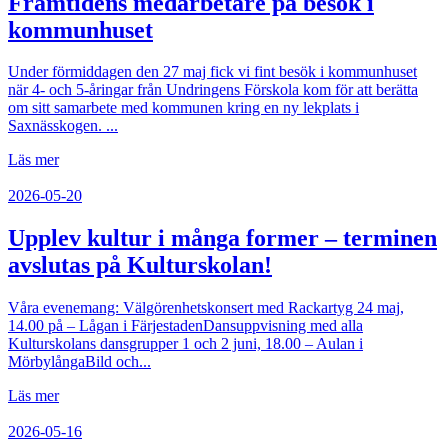
Framtidens medarbetare på besök i
kommunhuset
Under förmiddagen den 27 maj fick vi fint besök i kommunhuset
när 4- och 5-åringar från Undringens Förskola kom för att berätta
om sitt samarbete med kommunen kring en ny lekplats i
Saxnässkogen. ...
Läs mer
2026-05-20
Upplev kultur i många former – terminen
avslutas på Kulturskolan!
Våra evenemang: Välgörenhetskonsert med Rackartyg 24 maj,
14.00 på – Lågan i FärjestadenDansuppvisning med alla
Kulturskolans dansgrupper 1 och 2 juni, 18.00 – Aulan i
MörbylångaBild och...
Läs mer
2026-05-16