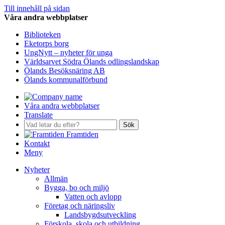
Till innehåll på sidan
Våra andra webbplatser
Biblioteken
Eketorps borg
UngNytt – nyheter för unga
Världsarvet Södra Ölands odlingslandskap
Ölands Besöksnäring AB
Ölands kommunalförbund
Våra andra webbplatser
Translate
Sök
Framtiden
Kontakt
Meny
Nyheter
Allmän
Bygga, bo och miljö
Vatten och avlopp
Företag och näringsliv
Landsbygdsutveckling
Förskola, skola och utbildning