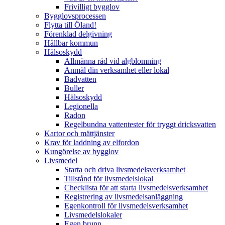
Frivilligt bygglov
Bygglovsprocessen
Flytta till Öland!
Förenklad delgivning
Hållbar kommun
Hälsoskydd
Allmänna råd vid algblomning
Anmäl din verksamhet eller lokal
Badvatten
Buller
Hälsoskydd
Legionella
Radon
Regelbundna vattentester för tryggt dricksvatten
Kartor och mättjänster
Krav för laddning av elfordon
Kungörelse av bygglov
Livsmedel
Starta och driva livsmedelsverksamhet
Tillstånd för livsmedelslokal
Checklista för att starta livsmedelsverksamhet
Registrering av livsmedelsanläggning
Egenkontroll för livsmedelsverksamhet
Livsmedelslokaler
Egen brunn