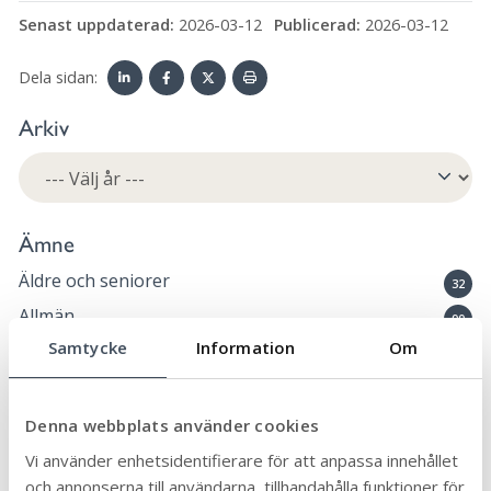
Senast uppdaterad:
2026-03-12
Publicerad:
2026-03-12
Dela sidan:
Linke
Face
Twit
Skriv
Arkiv
dIn
book
ter
ut
Ämne
Äldre och seniorer
32
Allmän
90
Samtycke
Information
Om
Arbete och praktik
6
Biblioteken
12
Bygga, bo och miljö
Denna webbplats använder cookies
46
Eketorps borg
Vi använder enhetsidentifierare för att anpassa innehållet
6
och annonserna till användarna, tillhandahålla funktioner för
En vecka fri från våld