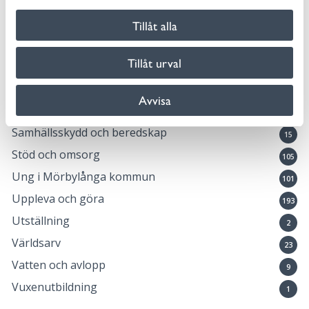
25
l
Ny i Sverige
Tillåt alla
2
Okategoriserade
20
Tillåt urval
Öppna förskolan Safiren
2
Pressmeddelande
75
Avvisa
Samhällsplanering och trafik
33
Samhällsskydd och beredskap
15
Stöd och omsorg
105
Ung i Mörbylånga kommun
101
Uppleva och göra
193
Utställning
2
Världsarv
23
Vatten och avlopp
9
Vuxenutbildning
1