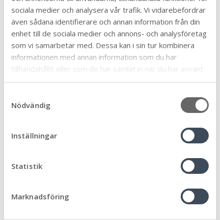
1
sociala medier och analysera vår trafik. Vi vidarebefordrar
Föräldrastöd
11
även sådana identifierare och annan information från din
Företag och näringsliv
enhet till de sociala medier och annons- och analysföretag
57
som vi samarbetar med. Dessa kan i sin tur kombinera
Förskola, skola och utbildning
95
informationen med annan information som du har
Framtiden
32
tillhandahållit eller som de har samlat in när du har använt
Fritidsgårdarna
deras tjänster.
7
Hållbar kommun
S
46
Nödvändig
a
Idrott och fritid
17
m
Kommun och politik
147
t
Inställningar
Kommunlotsen
y
5
c
Kulturskolan
27
k
Statistik
Landsbygdsutveckling
8
e
Lovaktivitet
s
10
Marknadsföring
v
Medborgardialog
4
a
Natur och friluftsliv