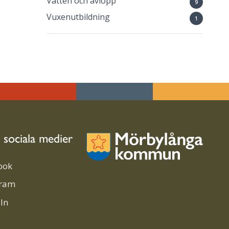
Vatten och avlopp
9
Vuxenutbildning
1
i sociala medier
ook
gram
In