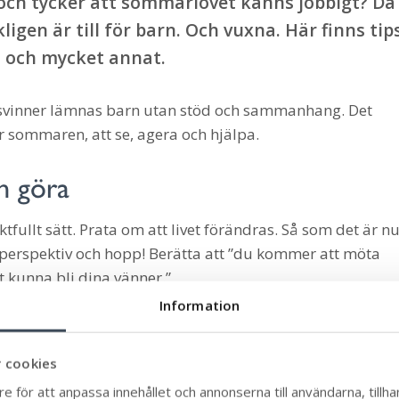
ch tycker att sommarlovet känns jobbigt? Då
ligen är till för barn. Och vuxna. Här finns tip
 och mycket annat.
örsvinner lämnas barn utan stöd och sammanhang. Det
r sommaren, att se, agera och hjälpa.
n göra
ektfullt sätt. Prata om att livet förändras. Så som det är n
 perspektiv och hopp! Berätta att ”du kommer att möta
kunna bli dina vänner.”
 känslan genom att göra något tillsammans, gärna ute bl
Information
åriga i klassen eller i laget). Finns det någon där som
 cookies
 om hur det skulle kunna gå till och hur du kan vara till
e för att anpassa innehållet och annonserna till användarna, tillhan