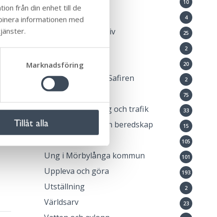
Lovaktivitet
10
on från din enhet till de
tt
Medborgardialog
4
mbinera informationen med
jänster.
Natur och friluftsliv
25
Ny i Sverige
2
Okategoriserade
Marknadsföring
20
Öppna förskolan Safiren
2
Pressmeddelande
75
Samhällsplanering och trafik
33
Tillåt alla
Samhällsskydd och beredskap
15
Stöd och omsorg
105
Ung i Mörbylånga kommun
101
Uppleva och göra
193
Utställning
2
Världsarv
23