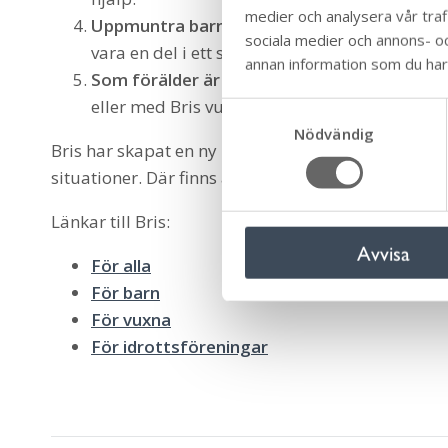
medier och analysera vår trafi
Uppmuntra barnet att delta i aktiviteter
. B
sociala medier och annons- o
vara en del i ett sammanhang med andra är 
annan information som du har t
Som förälder är det smärtsamt att se sitt
eller med Bris vuxentelefon om barn och försö
S
Nödvändig
a
Bris har skapat en ny hemsida som verkligen är till
m
situationer. Där finns även en sida för vuxna.
t
y
Länkar till Bris:
c
Avvisa
k
För alla
e
För barn
s
För vuxna
v
För idrottsföreningar
a
l