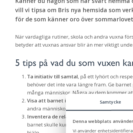
Känner du någon som har svårt hemma o
vill vi tipsa om Bris nya hemsida som verk
för de som känner oro över sommarlovet
När vardagliga rutiner, skola och andra vuxna f
betyder att vuxnas ansvar blir än mer viktigt unde
5 tips på vad du som vuxen ka
Ta initiativ till samtal
, på ett lyhört och resp
behöver det inte vara längre fram. Ge barnet
många människor. Några av dem kommer att 
Visa att barnet inte är ensam
. Försök bryta
Samtycke
andra människor.
Inventera de relationer barnet har
(som jämn
Denna webbplats använder
barnet skulle kunna ta mer kontakt med? Prata
Vi använder enhetsidentifierar
hjälp.