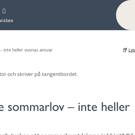
anslate
Ly
 inte heller vuxnas ansvar
e sommarlov – inte heller