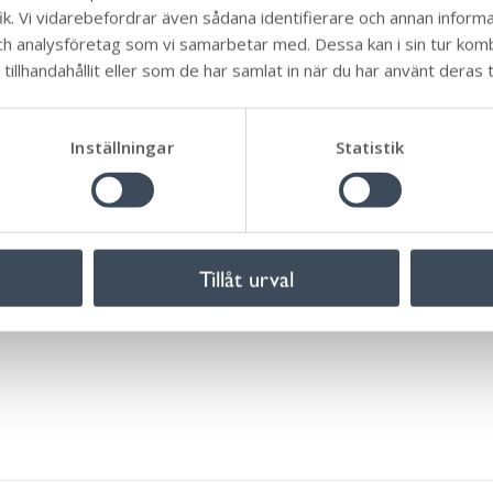
k. Vi vidarebefordrar även sådana identifierare och annan informati
arnet kanske inte får nära kompisar där men känslan av a
ch analysföretag som vi samarbetar med. Dessa kan i sin tur ko
hjälpsam.
illhandahållit eller som de har samlat in när du har använt deras t
 barn ensam
. Prata om din oro med en annan klok vuxen
k att inte belasta ditt barn med din oro.
Inställningar
Statistik
 för barn, för att ge stöd och erbjuda råd i alla möjliga
Tillåt urval