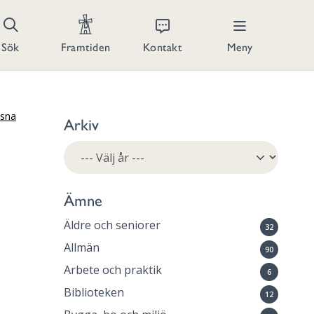
Kontakt
Meny
Sök
Framtiden
ssna
Arkiv
Ämne
Äldre och seniorer
32
Allmän
90
Arbete och praktik
6
Biblioteken
12