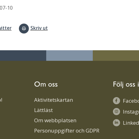
07-10
itter
Skriv ut
Om oss
Följ oss 
!
Aktivitetskartan
Faceb
Lättläst
Insta
Om webbplatsen
Linked
Personuppgifter och GDPR