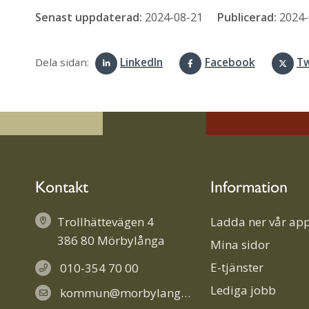
Senast uppdaterad:
2024-08-21
Publicerad:
2024-
Dela sidan:
LinkedIn
Facebook
Tw
Kontakt
Information
Trollhättevägen 4
Ladda ner vår app
386 80 Mörbylånga
Mina sidor
E-tjänster
010-354 70 00
Lediga jobb
kommun@morbylanga.se