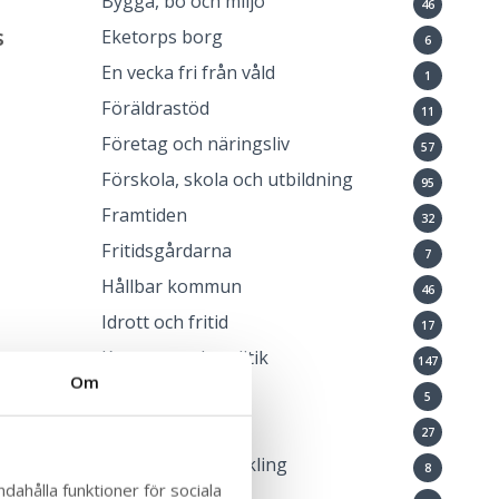
Bygga, bo och miljö
46
s
Eketorps borg
6
En vecka fri från våld
1
Föräldrastöd
11
Företag och näringsliv
57
Förskola, skola och utbildning
95
Framtiden
32
Fritidsgårdarna
7
u
Hållbar kommun
46
Idrott och fritid
17
Kommun och politik
147
and
Om
Kommunlotsen
5
Kulturskolan
27
Landsbygdsutveckling
8
dahålla funktioner för sociala