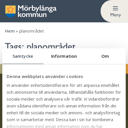
Meny
Hem
»
planområdet
Tags:
planområdet
Samtycke
Information
Om
Denna webbplats använder cookies
Vi använder enhetsidentifierare för att anpassa innehållet
och annonserna till användarna, tillhandahålla funktioner för
sociala medier och analysera vår trafik. Vi vidarebefordrar
även sådana identifierare och annan information från din
Kontakt
enhet till de sociala medier och annons- och analysföretag
som vi samarbetar med. Dessa kan i sin tur kombinera
Trollhättevägen 4
informationen med annan information som du har