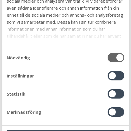
sociala medier och analysera vår trafik. Vi vidarebefordrar
även sådana identifierare och annan information från din
enhet till de sociala medier och annons- och analysföretag
som vi samarbetar med. Dessa kan i sin tur kombinera
informationen med annan information som du har
tillhandahållit eller som de har samlat in när du har använt
deras tjänster.
S
Nödvändig
a
m
t
Inställningar
y
c
k
Statistik
e
s
Marknadsföring
v
a
l