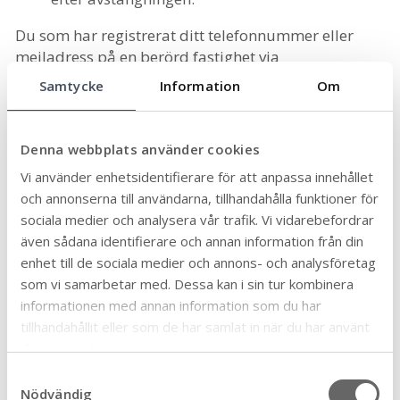
Du som har registrerat ditt telefonnummer eller
mejladress på en berörd fastighet via
kommunens
SMS-tjänst för
Samtycke
Information
Om
samhällsinformation
kommer få ett sms om
avstängningen. Berörda fastigheter visas även i det
markerade området nedan.
Denna webbplats använder cookies
Vi använder enhetsidentifierare för att anpassa innehållet
och annonserna till användarna, tillhandahålla funktioner för
sociala medier och analysera vår trafik. Vi vidarebefordrar
även sådana identifierare och annan information från din
enhet till de sociala medier och annons- och analysföretag
som vi samarbetar med. Dessa kan i sin tur kombinera
informationen med annan information som du har
tillhandahållit eller som de har samlat in när du har använt
deras tjänster.
S
Nödvändig
a