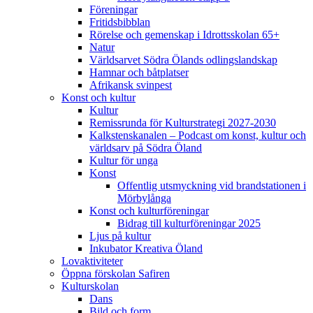
Föreningar
Fritidsbibblan
Rörelse och gemenskap i Idrottsskolan 65+
Natur
Världsarvet Södra Ölands odlingslandskap
Hamnar och båtplatser
Afrikansk svinpest
Konst och kultur
Kultur
Remissrunda för Kulturstrategi 2027-2030
Kalkstenskanalen – Podcast om konst, kultur och
världsarv på Södra Öland
Kultur för unga
Konst
Offentlig utsmyckning vid brandstationen i
Mörbylånga
Konst och kulturföreningar
Bidrag till kulturföreningar 2025
Ljus på kultur
Inkubator Kreativa Öland
Lovaktiviteter
Öppna förskolan Safiren
Kulturskolan
Dans
Bild och form