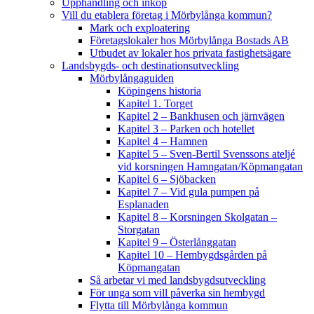
Upphandling och inköp
Vill du etablera företag i Mörbylånga kommun?
Mark och exploatering
Företagslokaler hos Mörbylånga Bostads AB
Utbudet av lokaler hos privata fastighetsägare
Landsbygds- och destinationsutveckling
Mörbylångaguiden
Köpingens historia
Kapitel 1. Torget
Kapitel 2 – Bankhusen och järnvägen
Kapitel 3 – Parken och hotellet
Kapitel 4 – Hamnen
Kapitel 5 – Sven-Bertil Svenssons ateljé
vid korsningen Hamngatan/Köpmangatan
Kapitel 6 – Sjöbacken
Kapitel 7 – Vid gula pumpen på
Esplanaden
Kapitel 8 – Korsningen Skolgatan –
Storgatan
Kapitel 9 – Österlånggatan
Kapitel 10 – Hembygdsgården på
Köpmangatan
Så arbetar vi med landsbygdsutveckling
För unga som vill påverka sin hembygd
Flytta till Mörbylånga kommun