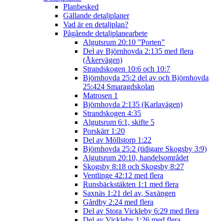
Planbesked
Gällande detaljplaner
Vad är en detaljplan?
Pågående detaljplanearbete
Algutsrum 20:10 ”Porten”
Del av Björnhovda 2:135 med flera
(Åkervägen)
Strandskogen 10:6 och 10:7
Björnhovda 25:2 del av och Björnhovda
25:424 Smaragdskolan
Matrosen 1
Björnhovda 2:135 (Karlavägen)
Strandskogen 4:35
Algutsrum 6:1, skifte 5
Porskärr 1:20
Del av Möllstorp 1:22
Björnhovda 25:2 (tidigare Skogsby 3:9)
Algutsrum 20:10, handelsområdet
Skogsby 8:18 och Skogsby 8:27
Ventlinge 42:12 med flera
Runsbäckstäkten 1:1 med flera
Saxnäs 1:21 del av, Saxängen
Gårdby 2:24 med flera
Del av Stora Vickleby 6:29 med flera
Del av Vickleby 1:26 med flera