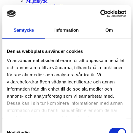
Miljöskydd
Avfall från företag
Avfall och återvinning
Begrava sin häst
Bekämpningsmedel
Beslut om betydande miljöpåverkan
Samtycke
Information
Om
Cisterner
Djur inom område med detaljplan
Eldning
Enskilt avlopp
Denna webbplats använder cookies
Förorenade områden
Invasiva arter
Vi använder enhetsidentifierare för att anpassa innehållet
Köldmedier
och annonserna till användarna, tillhandahålla funktioner
Miljöfarlig verksamhet
för sociala medier och analysera vår trafik. Vi
Medelstora förbränningsanläggningar
Miljöskydd
vidarebefordrar även sådana identifierare och annan
Miljötillsyn på lantbruk
information från din enhet till de sociala medier och
Naturligt höga metallhalter
annons- och analysföretag som vi samarbetar med.
Nedskräpning
Oljeavskiljare
Dessa kan i sin tur kombinera informationen med annan
Regler för båtbottenfärg
information som du har tillhandahållit eller som de har
Råd om vilda djur
samlat in när du har använt deras tjänster.
Torrtoaletter och kompostering av toalettavfall
Tvätta bilen
Samtyckesval
Värmepump
Nödvändig