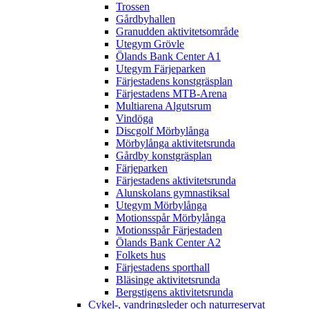
Trossen
Gårdbyhallen
Granudden aktivitetsområde
Utegym Grövle
Ölands Bank Center A1
Utegym Färjeparken
Färjestadens konstgräsplan
Färjestadens MTB-Arena
Multiarena Algutsrum
Vindöga
Discgolf Mörbylånga
Mörbylånga aktivitetsrunda
Gårdby konstgräsplan
Färjeparken
Färjestadens aktivitetsrunda
Alunskolans gymnastiksal
Utegym Mörbylånga
Motionsspår Mörbylånga
Motionsspår Färjestaden
Ölands Bank Center A2
Folkets hus
Färjestadens sporthall
Bläsinge aktivitetsrunda
Bergstigens aktivitetsrunda
Cykel-, vandringsleder och naturreservat