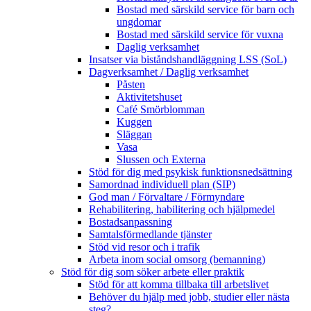
Bostad med särskild service för barn och
ungdomar
Bostad med särskild service för vuxna
Daglig verksamhet
Insatser via biståndshandläggning LSS (SoL)
Dagverksamhet / Daglig verksamhet
Påsten
Aktivitetshuset
Café Smörblomman
Kuggen
Släggan
Vasa
Slussen och Externa
Stöd för dig med psykisk funktionsnedsättning
Samordnad individuell plan (SIP)
God man / Förvaltare / Förmyndare
Rehabilitering, habilitering och hjälpmedel
Bostadsanpassning
Samtalsförmedlande tjänster
Stöd vid resor och i trafik
Arbeta inom social omsorg (bemanning)
Stöd för dig som söker arbete eller praktik
Stöd för att komma tillbaka till arbetslivet
Behöver du hjälp med jobb, studier eller nästa
steg?