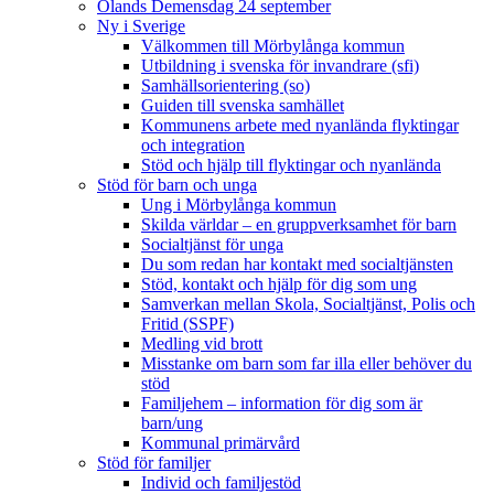
Ölands Demensdag 24 september
Ny i Sverige
Välkommen till Mörbylånga kommun
Utbildning i svenska för invandrare (sfi)
Samhällsorientering (so)
Guiden till svenska samhället
Kommunens arbete med nyanlända flyktingar
och integration
Stöd och hjälp till flyktingar och nyanlända
Stöd för barn och unga
Ung i Mörbylånga kommun
Skilda världar – en gruppverksamhet för barn
Socialtjänst för unga
Du som redan har kontakt med socialtjänsten
Stöd, kontakt och hjälp för dig som ung
Samverkan mellan Skola, Socialtjänst, Polis och
Fritid (SSPF)
Medling vid brott
Misstanke om barn som far illa eller behöver du
stöd
Familjehem – information för dig som är
barn/ung
Kommunal primärvård
Stöd för familjer
Individ och familjestöd