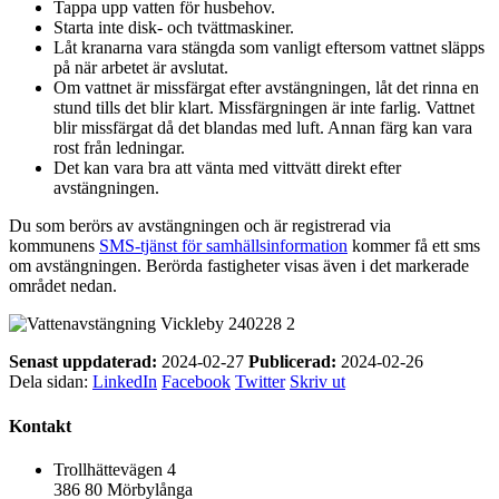
Tappa upp vatten för husbehov.
Starta inte disk- och tvättmaskiner.
Låt kranarna vara stängda som vanligt eftersom vattnet släpps
på när arbetet är avslutat.
Om vattnet är missfärgat efter avstängningen, låt det rinna en
stund tills det blir klart. Missfärgningen är inte farlig. Vattnet
blir missfärgat då det blandas med luft. Annan färg kan vara
rost från ledningar.
Det kan vara bra att vänta med vittvätt direkt efter
avstängningen.
Du som berörs av avstängningen och är registrerad via
kommunens
SMS-tjänst för samhällsinformation
kommer få ett sms
om avstängningen. Berörda fastigheter visas även i det markerade
området nedan.
Senast uppdaterad:
2024-02-27
Publicerad:
2024-02-26
Dela sidan:
LinkedIn
Facebook
Twitter
Skriv ut
Kontakt
Trollhättevägen 4
386 80 Mörbylånga