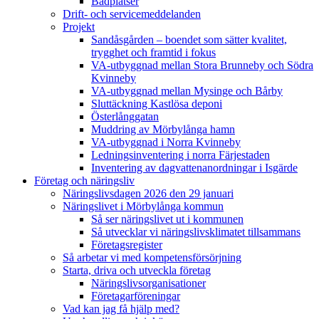
Badplatser
Drift- och servicemeddelanden
Projekt
Sandåsgården – boendet som sätter kvalitet,
trygghet och framtid i fokus
VA-utbyggnad mellan Stora Brunneby och Södra
Kvinneby
VA-utbyggnad mellan Mysinge och Bårby
Sluttäckning Kastlösa deponi
Österlånggatan
Muddring av Mörbylånga hamn
VA-utbyggnad i Norra Kvinneby
Ledningsinventering i norra Färjestaden
Inventering av dagvattenanordningar i Isgärde
Företag och näringsliv
Näringslivsdagen 2026 den 29 januari
Näringslivet i Mörbylånga kommun
Så ser näringslivet ut i kommunen
Så utvecklar vi näringslivsklimatet tillsammans
Företagsregister
Så arbetar vi med kompetensförsörjning
Starta, driva och utveckla företag
Näringslivsorganisationer
Företagarföreningar
Vad kan jag få hjälp med?