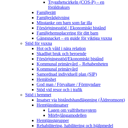
Trygghetscirkeln (COS-P) – en
föräldrakurs
Familjerätt
Familjerådgivning
Misstanke om barn som far illa
Försörjningsstöd / Ekonomiskt bistånd
Familjehemsplacering för ditt barn
Gängsnacket – en guide för viktiga vuxna
Stöd för vuxna
Hot och våld i nära relation
Skadligt bruk och beroende
Försörjningsstöd/Ekonomiskt bistånd
Kommunal primärvård – Rehabenheten
Kommunal primärvård
Samordnad individuell plan (SIP)
Hemlöshet
God man / Förvaltare / Förmyndare
Stöd vid resor och i trafik
Stöd i hemmet
Insatser via biståndshandläggning (Äldreomsorg)
Hemtjänstinsatser
Lagen om valfrihetssystem
Mörbylångamodellen
Hemtjänstgrupper
Rehabilitering, habilitering och hjälpmedel