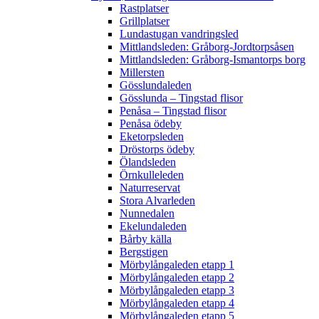
Rastplatser
Grillplatser
Lundastugan vandringsled
Mittlandsleden: Gråborg-Jordtorpsåsen
Mittlandsleden: Gråborg-Ismantorps borg
Millersten
Gösslundaleden
Gösslunda – Tingstad flisor
Penåsa – Tingstad flisor
Penåsa ödeby
Eketorpsleden
Dröstorps ödeby
Ölandsleden
Örnkulleleden
Naturreservat
Stora Alvarleden
Nunnedalen
Ekelundaleden
Bårby källa
Bergstigen
Mörbylångaleden etapp 1
Mörbylångaleden etapp 2
Mörbylångaleden etapp 3
Mörbylångaleden etapp 4
Mörbylångaleden etapp 5