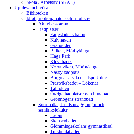
Skola / Arbetsliv (SKAL)
Uppleva och göra
Biblioteken
Idrott, motion, natur och friluftsliv
Aktivitetskartan
Badplatser
Färjestadens hamn
Kalvhagen
Granudden
Balken, Mörbylånga
Haga Park
Klevabadet
Norra viken, Mörbylånga
Näsby badplats
Borgmästarviken – Ispe Udde
Prästviksbadet – Lökenäs
Talludden
Övriga badplatser och hundbad
Grönhögens strandbad
Sporthallar, fritidsanläggningar och
samlingslokaler
Ladan
Skansenhallen
Glömmingeskolans gymnastiksal
Torslundahallen