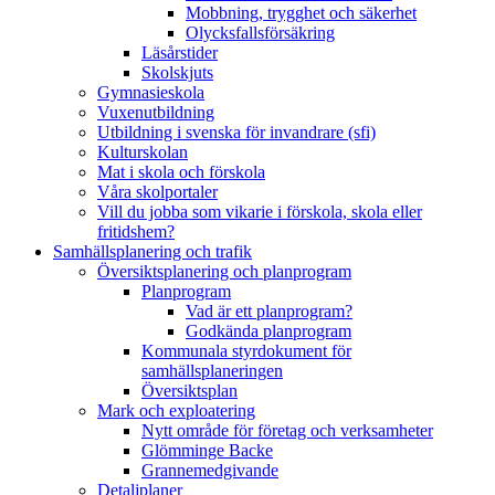
Mobbning, trygghet och säkerhet
Olycksfallsförsäkring
Läsårstider
Skolskjuts
Gymnasieskola
Vuxenutbildning
Utbildning i svenska för invandrare (sfi)
Kulturskolan
Mat i skola och förskola
Våra skolportaler
Vill du jobba som vikarie i förskola, skola eller
fritidshem?
Samhällsplanering och trafik
Översiktsplanering och planprogram
Planprogram
Vad är ett planprogram?
Godkända planprogram
Kommunala styrdokument för
samhällsplaneringen
Översiktsplan
Mark och exploatering
Nytt område för företag och verksamheter
Glömminge Backe
Grannemedgivande
Detaljplaner