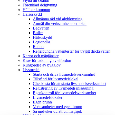
Flytta till Öland!
Förenklad delgivning
Hållbar kommun
Hälsoskydd
Allmänna råd vid algblomning
Anmäl din verksamhet eller lokal
Badvatten
Buller
Hälsoskydd
Legionella
Radon
Regelbundna vattentester för tryggt dricksvatten
Kartor och mättjänster
Krav för laddning av elfordon
Kungörelse av bygglov
Livsmedel
Starta och driva livsmedelsverksamhet
Tillstånd för livsmedelslokal
Checklista för att starta livsmedelsverksamhet
Registrering av livsmedelsanläggning
Egenkontroll för livsmedelsverksamhet
Livsmedelslokaler
Egen brunn
Verksamheter med egen brunn
Så undviker du att bli magsjuk