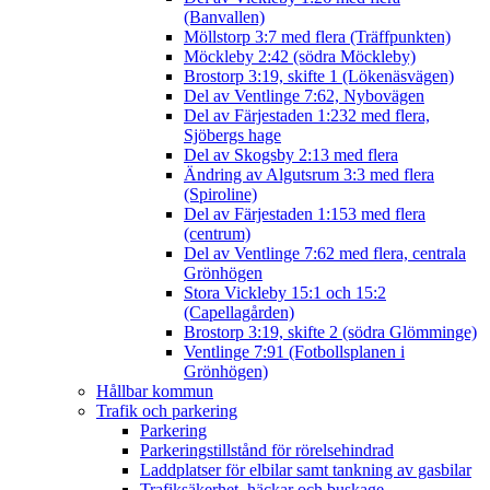
(Banvallen)
Möllstorp 3:7 med flera (Träffpunkten)
Möckleby 2:42 (södra Möckleby)
Brostorp 3:19, skifte 1 (Lökenäsvägen)
Del av Ventlinge 7:62, Nybovägen
Del av Färjestaden 1:232 med flera,
Sjöbergs hage
Del av Skogsby 2:13 med flera
Ändring av Algutsrum 3:3 med flera
(Spiroline)
Del av Färjestaden 1:153 med flera
(centrum)
Del av Ventlinge 7:62 med flera, centrala
Grönhögen
Stora Vickleby 15:1 och 15:2
(Capellagården)
Brostorp 3:19, skifte 2 (södra Glömminge)
Ventlinge 7:91 (Fotbollsplanen i
Grönhögen)
Hållbar kommun
Trafik och parkering
Parkering
Parkeringstillstånd för rörelsehindrad
Laddplatser för elbilar samt tankning av gasbilar
Trafiksäkerhet, häckar och buskage