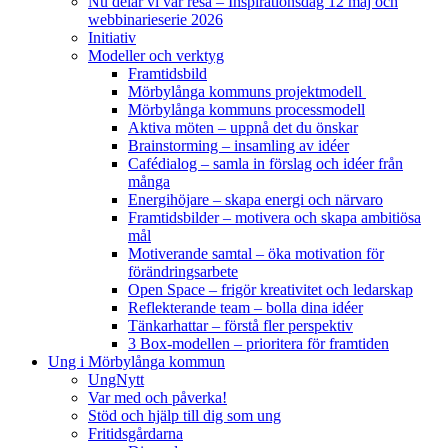
Nu delar vi vår resa – Inspirationsdag 12 maj och
webbinarieserie 2026
Initiativ
Modeller och verktyg
Framtidsbild
Mörbylånga kommuns projektmodell
Mörbylånga kommuns processmodell
Aktiva möten – uppnå det du önskar
Brainstorming – insamling av idéer
Cafédialog – samla in förslag och idéer från
många
Energihöjare – skapa energi och närvaro
Framtidsbilder – motivera och skapa ambitiösa
mål
Motiverande samtal – öka motivation för
förändringsarbete
Open Space – frigör kreativitet och ledarskap
Reflekterande team – bolla dina idéer
Tänkarhattar – förstå fler perspektiv
3 Box-modellen – prioritera för framtiden
Ung i Mörbylånga kommun
UngNytt
Var med och påverka!
Stöd och hjälp till dig som ung
Fritidsgårdarna