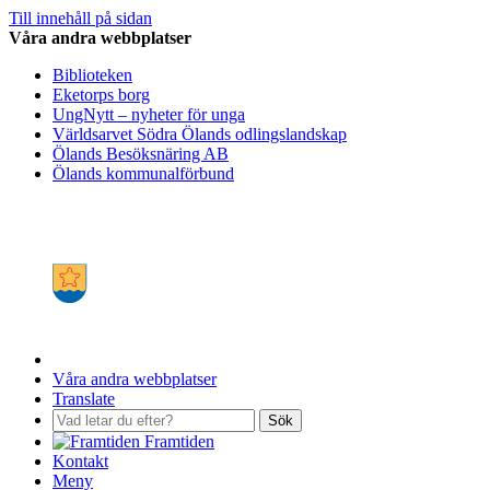
Till innehåll på sidan
Våra andra webbplatser
Biblioteken
Eketorps borg
UngNytt – nyheter för unga
Världsarvet Södra Ölands odlingslandskap
Ölands Besöksnäring AB
Ölands kommunalförbund
Våra andra webbplatser
Translate
Sök
Framtiden
Kontakt
Meny