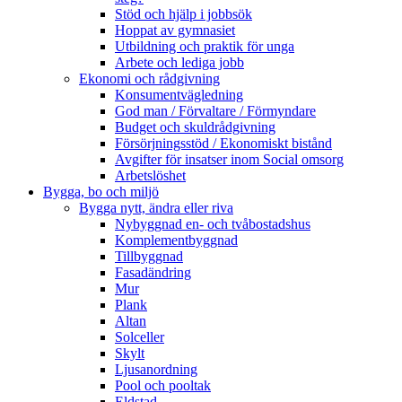
Stöd och hjälp i jobbsök
Hoppat av gymnasiet
Utbildning och praktik för unga
Arbete och lediga jobb
Ekonomi och rådgivning
Konsumentvägledning
God man / Förvaltare / Förmyndare
Budget och skuldrådgivning
Försörjningsstöd / Ekonomiskt bistånd
Avgifter för insatser inom Social omsorg
Arbetslöshet
Bygga, bo och miljö
Bygga nytt, ändra eller riva
Nybyggnad en- och tvåbostadshus
Komplementbyggnad
Tillbyggnad
Fasadändring
Mur
Plank
Altan
Solceller
Skylt
Ljusanordning
Pool och pooltak
Eldstad