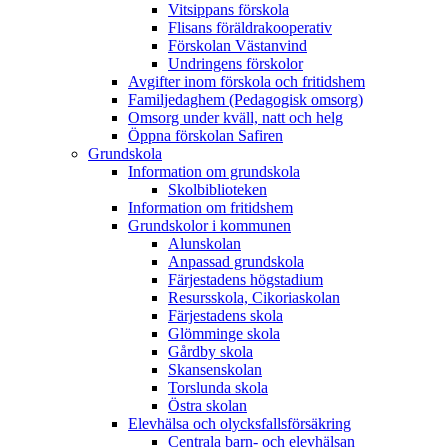
Vitsippans förskola
Flisans föräldrakooperativ
Förskolan Västanvind
Undringens förskolor
Avgifter inom förskola och fritidshem
Familjedaghem (Pedagogisk omsorg)
Omsorg under kväll, natt och helg
Öppna förskolan Safiren
Grundskola
Information om grundskola
Skolbiblioteken
Information om fritidshem
Grundskolor i kommunen
Alunskolan
Anpassad grundskola
Färjestadens högstadium
Resursskola, Cikoriaskolan
Färjestadens skola
Glömminge skola
Gårdby skola
Skansenskolan
Torslunda skola
Östra skolan
Elevhälsa och olycksfallsförsäkring
Centrala barn- och elevhälsan