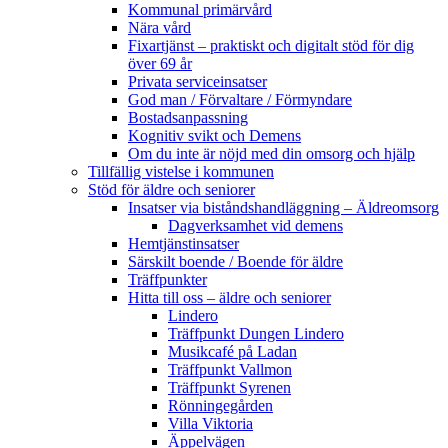
Kommunal primärvård
Nära vård
Fixartjänst – praktiskt och digitalt stöd för dig
över 69 år
Privata serviceinsatser
God man / Förvaltare / Förmyndare
Bostadsanpassning
Kognitiv svikt och Demens
Om du inte är nöjd med din omsorg och hjälp
Tillfällig vistelse i kommunen
Stöd för äldre och seniorer
Insatser via biståndshandläggning – Äldreomsorg
Dagverksamhet vid demens
Hemtjänstinsatser
Särskilt boende / Boende för äldre
Träffpunkter
Hitta till oss – äldre och seniorer
Lindero
Träffpunkt Dungen Lindero
Musikcafé på Ladan
Träffpunkt Vallmon
Träffpunkt Syrenen
Rönningegården
Villa Viktoria
Äppelvägen