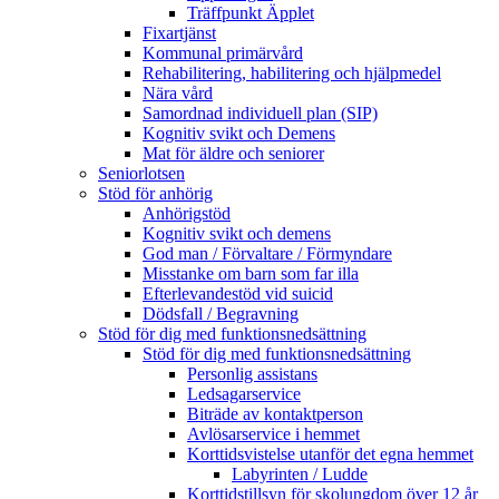
Träffpunkt Äpplet
Fixartjänst
Kommunal primärvård
Rehabilitering, habilitering och hjälpmedel
Nära vård
Samordnad individuell plan (SIP)
Kognitiv svikt och Demens
Mat för äldre och seniorer
Seniorlotsen
Stöd för anhörig
Anhörigstöd
Kognitiv svikt och demens
God man / Förvaltare / Förmyndare
Misstanke om barn som far illa
Efterlevandestöd vid suicid
Dödsfall / Begravning
Stöd för dig med funktionsnedsättning
Stöd för dig med funktionsnedsättning
Personlig assistans
Ledsagarservice
Biträde av kontaktperson
Avlösarservice i hemmet
Korttidsvistelse utanför det egna hemmet
Labyrinten / Ludde
Korttidstillsyn för skolungdom över 12 år