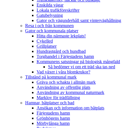
Enskilda vägar
Lokala trafikföreskrifter
Gatubelysning
Gator och vägunderhåll samt vinterväghållning
Resa i och från kommunen
Gator och kommunala platser
Hitta din närmaste lekplats!
Cykelled
Grillplatser
Hundrastgård och hundbad
Torghandel i Färjestadens hamn
Kommunens satsningar på biologisk mångfald
Så bedömer vi om ett träd ska tas ned
Vad växer i våra blomkrukor?
Tillstånd på kommunal mark
Gräva och schakta i allmän mark
Användning av offentlig plats
Användning av kommunal naturmark
Marklov för trädfällning
Hamnar, båtplatser och bad
Ansökan och information om båtplats
Färjestadens hamn
Grönhögens hamn
Mörbylånga hamn