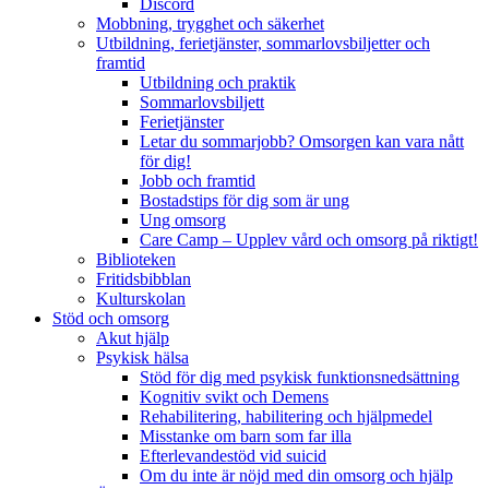
Discord
Mobbning, trygghet och säkerhet
Utbildning, ferietjänster, sommarlovsbiljetter och
framtid
Utbildning och praktik
Sommarlovsbiljett
Ferietjänster
Letar du sommarjobb? Omsorgen kan vara nått
för dig!
Jobb och framtid
Bostadstips för dig som är ung
Ung omsorg
Care Camp – Upplev vård och omsorg på riktigt!
Biblioteken
Fritidsbibblan
Kulturskolan
Stöd och omsorg
Akut hjälp
Psykisk hälsa
Stöd för dig med psykisk funktionsnedsättning
Kognitiv svikt och Demens
Rehabilitering, habilitering och hjälpmedel
Misstanke om barn som far illa
Efterlevandestöd vid suicid
Om du inte är nöjd med din omsorg och hjälp