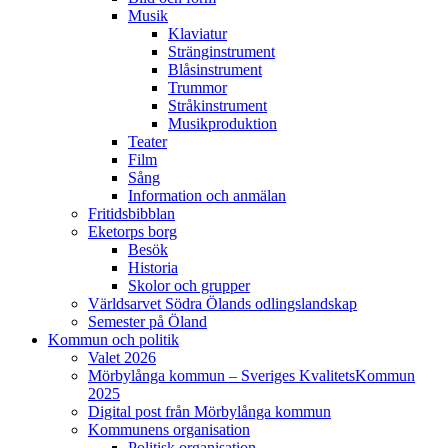
Musik
Klaviatur
Stränginstrument
Blåsinstrument
Trummor
Stråkinstrument
Musikproduktion
Teater
Film
Sång
Information och anmälan
Fritidsbibblan
Eketorps borg
Besök
Historia
Skolor och grupper
Världsarvet Södra Ölands odlingslandskap
Semester på Öland
Kommun och politik
Valet 2026
Mörbylånga kommun – Sveriges KvalitetsKommun
2025
Digital post från Mörbylånga kommun
Kommunens organisation
Politisk organisation