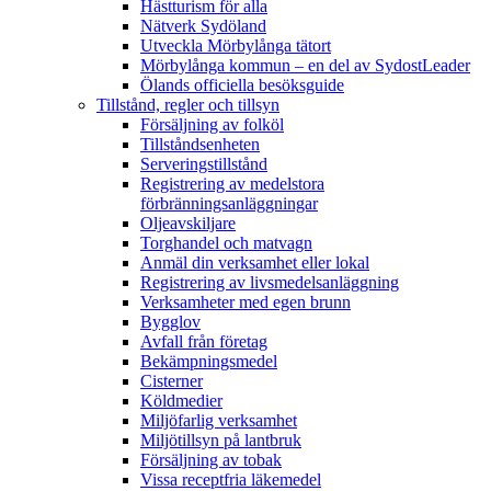
Hästturism för alla
Nätverk Sydöland
Utveckla Mörbylånga tätort
Mörbylånga kommun – en del av SydostLeader
Ölands officiella besöksguide
Tillstånd, regler och tillsyn
Försäljning av folköl
Tillståndsenheten
Serveringstillstånd
Registrering av medelstora
förbränningsanläggningar
Oljeavskiljare
Torghandel och matvagn
Anmäl din verksamhet eller lokal
Registrering av livsmedelsanläggning
Verksamheter med egen brunn
Bygglov
Avfall från företag
Bekämpningsmedel
Cisterner
Köldmedier
Miljöfarlig verksamhet
Miljötillsyn på lantbruk
Försäljning av tobak
Vissa receptfria läkemedel