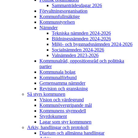
Sammanträdesdagar 2026
Förvaltningsorganisation
Kommunfullmäktige
Kommunstyrelsen
Nämnder
Tekniska nämnden 2024-2026
Bildningsnämnden 2024-2026
Miljö- och byggnadsnämnden 2024-2026
Socialnämnden 2024-2026
Valnämnden 2023-2026
Kommunalråd, oppositionsråd och politiska
partier
Kommunala bolag
Kommunalförbund
Gemensamma nämnder
Revision och granskning
Så styrs kommunen
Vision och värdegrund
Kommunövergripande mål
Kommunens styrmodell
Styrdokument
Lagar som styr kommunen
Arkiv, handlingar och protokoll
Diarium och allmänna handlingar