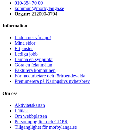
010-354 70 00
kommun@morbylanga.se
Org.nr:
212000-0704
Information
Ladda ner vår app!
Mina sidor
E-tjänster
Lediga jobb
Lämna en synpunkt
Göra en felanmälan
Fakturera kommunen
För medarbetare och förtroendevalda
Prenumerera på Näringslivs nyhetsbrev
Om oss
Aktivitetskartan
Lättläst
Om webbplatsen
Personuppgifter och GDPR
Tillgänglighet för morbylanga.se