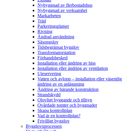
Nybyggnad av flerbostadshus
Nybyggnad av verksamhet
Markarbeten
Träd
Parkeringsplatser
Rivning
Ändrad användning
Säsongslov
Tidsbegränsat bygglov
Transformatorstation
Förhandsbesked
Installation eller ändring av hiss
Installation eller ändring av ventilation
Uteservering
Vatten och avlopp – installation eller väsentlig
ändring av en anläggning
Ändring av bärande konstruktion
Strandskydd
Olovligt byggande och tillsyn
Ovårdade tomter och byggnader
Skapa kontrollplan
Vad är en kontrollplan?
Frivilligt bygglov
Bygglovsprocessen