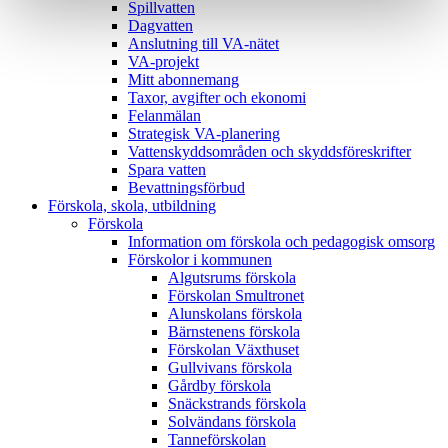
Spillvatten
Dagvatten
Anslutning till VA-nätet
VA-projekt
Mitt abonnemang
Taxor, avgifter och ekonomi
Felanmälan
Strategisk VA-planering
Vattenskyddsområden och skyddsföreskrifter
Spara vatten
Bevattningsförbud
Förskola, skola, utbildning
Förskola
Information om förskola och pedagogisk omsorg
Förskolor i kommunen
Algutsrums förskola
Förskolan Smultronet
Alunskolans förskola
Bärnstenens förskola
Förskolan Växthuset
Gullvivans förskola
Gårdby förskola
Snäckstrands förskola
Solvändans förskola
Tanneförskolan