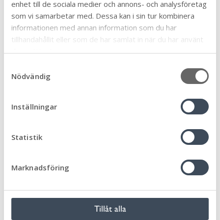
enhet till de sociala medier och annons- och analysföretag
som vi samarbetar med. Dessa kan i sin tur kombinera
informationen med annan information som du har
tillhandahållit eller som de har samlat in när du har använt
deras tjänster.
S
Nödvändig
a
m
t
Inställningar
y
c
k
Statistik
e
s
Marknadsföring
v
a
Senast uppdaterad:
2025-05-23
Publicerad:
2025-05-23
l
Tillåt alla
Dela sidan: