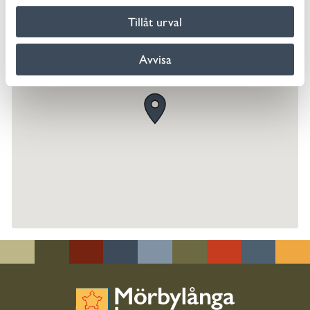
Linke
Face
Twit
Skriv
Tillåt urval
dIn
book
ter
ut
Avvisa