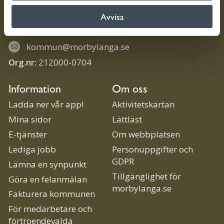
386 80 Mörbylånga
Avvisa
010-354 70 00
kommun@morbylanga.se
Org.nr:
212000-0704
Information
Om oss
Ladda ner vår app!
Aktivitetskartan
Mina sidor
Lättläst
E-tjänster
Om webbplatsen
Lediga jobb
Personuppgifter och
GDPR
Lämna en synpunkt
Tillgänglighet för
Göra en felanmälan
morbylanga.se
Fakturera kommunen
För medarbetare och
förtroendevalda