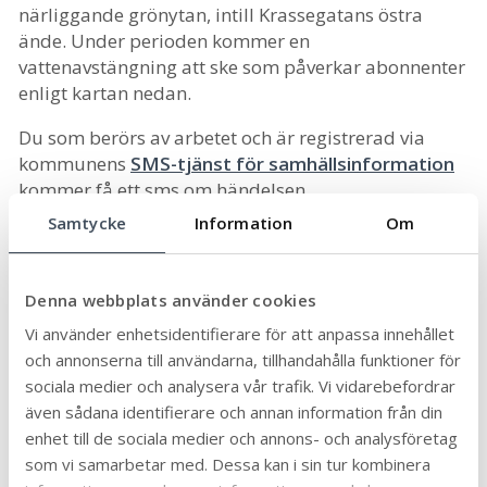
närliggande grönytan, intill Krassegatans östra
ände. Under perioden kommer en
vattenavstängning att ske som påverkar abonnenter
enligt kartan nedan.
Du som berörs av arbetet och är registrerad via
kommunens
SMS-tjänst för samhällsinformation
kommer få ett sms om händelsen.
Samtycke
Information
Om
Denna webbplats använder cookies
Senast uppdaterad:
2024-04-24
Publicerad:
2024-03-28
Vi använder enhetsidentifierare för att anpassa innehållet
och annonserna till användarna, tillhandahålla funktioner för
Dela sidan:
sociala medier och analysera vår trafik. Vi vidarebefordrar
Linke
Face
Twit
Skriv
även sådana identifierare och annan information från din
dIn
book
ter
ut
enhet till de sociala medier och annons- och analysföretag
som vi samarbetar med. Dessa kan i sin tur kombinera