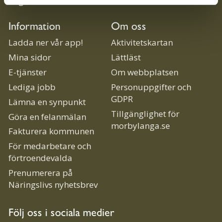
Org.nr:
212000-0704
Information
Om oss
Ladda ner vår app!
Aktivitetskartan
Mina sidor
Lättläst
E-tjänster
Om webbplatsen
Lediga jobb
Personuppgifter och
GDPR
Lämna en synpunkt
Tillgänglighet för
Göra en felanmälan
morbylanga.se
Fakturera kommunen
För medarbetare och
förtroendevalda
Prenumerera på
Näringslivs nyhetsbrev
Följ oss i sociala medier