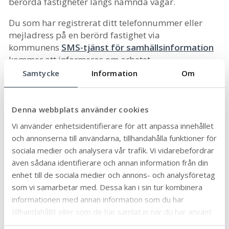
berörda fastigheter längs nämnda vägar.
Du som har registrerat ditt telefonnummer eller
mejladress på en berörd fastighet via
kommunens
SMS-tjänst för samhällsinformation
kommer att informeras om arbetet.
Samtycke
Information
Om
Senast uppdaterad:
2026-04-08
Publicerad:
2026-03-20
Denna webbplats använder cookies
Dela sidan:
Linke
Face
Twit
Skriv
Vi använder enhetsidentifierare för att anpassa innehållet
dIn
book
ter
ut
och annonserna till användarna, tillhandahålla funktioner för
sociala medier och analysera vår trafik. Vi vidarebefordrar
även sådana identifierare och annan information från din
enhet till de sociala medier och annons- och analysföretag
som vi samarbetar med. Dessa kan i sin tur kombinera
informationen med annan information som du har
tillhandahållit eller som de har samlat in när du har använt
deras tjänster.