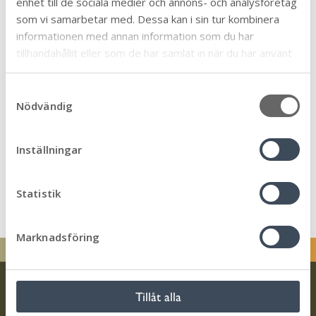
enhet till de sociala medier och annons- och analysföretag
Linke
Face
Twit
Skriv
som vi samarbetar med. Dessa kan i sin tur kombinera
dIn
book
ter
ut
informationen med annan information som du har
tillhandahållit eller som de har samlat in när du har använt
deras tjänster.
S
Nödvändig
a
m
t
Inställningar
y
c
k
Statistik
e
s
Marknadsföring
v
a
l
Tillåt alla