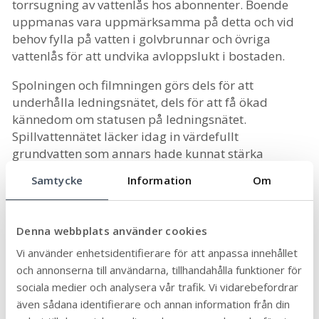
torrsugning av vattenlås hos abonnenter. Boende
uppmanas vara uppmärksamma på detta och vid
behov fylla på vatten i golvbrunnar och övriga
vattenlås för att undvika avloppslukt i bostaden.
Spolningen och filmningen görs dels för att
underhålla ledningsnätet, dels för att få ökad
kännedom om statusen på ledningsnätet.
Spillvattennätet läcker idag in värdefullt
grundvatten som annars hade kunnat stärka
vattentäkten i området. Istället belastar vattnet
Samtycke
Information
Om
Färjestadens avloppsreningsverk vilket i slutändan
blir kostsamt både för miljön och VA-kollektivets
ekonomi. Efter att ledningarna filmats kommer de
Denna webbplats använder cookies
så småningom att tätas för att minska inläckaget.
Vi använder enhetsidentifierare för att anpassa innehållet
och annonserna till användarna, tillhandahålla funktioner för
Senast uppdaterad:
2025-05-05
Publicerad:
2025-04-04
sociala medier och analysera vår trafik. Vi vidarebefordrar
även sådana identifierare och annan information från din
Dela sidan: