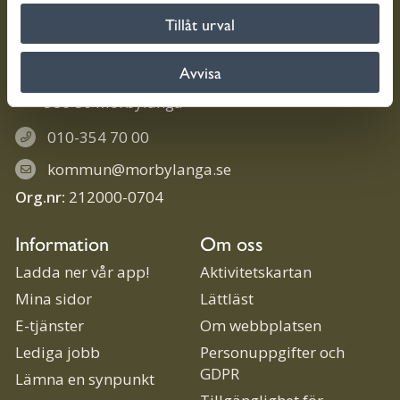
Tillåt urval
Kontakt
Avvisa
Trollhättevägen 4
386 80 Mörbylånga
010-354 70 00
kommun@morbylanga.se
Org.nr:
212000-0704
Information
Om oss
Ladda ner vår app!
Aktivitetskartan
Mina sidor
Lättläst
E-tjänster
Om webbplatsen
Lediga jobb
Personuppgifter och
GDPR
Lämna en synpunkt