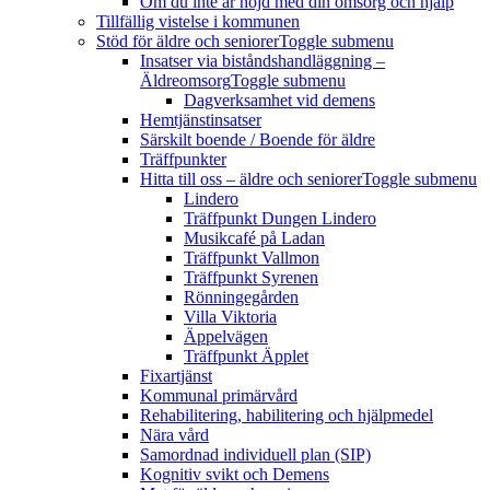
Om du inte är nöjd med din omsorg och hjälp
Tillfällig vistelse i kommunen
Stöd för äldre och seniorer
Toggle submenu
Insatser via biståndshandläggning –
Äldreomsorg
Toggle submenu
Dagverksamhet vid demens
Hemtjänstinsatser
Särskilt boende / Boende för äldre
Träffpunkter
Hitta till oss – äldre och seniorer
Toggle submenu
Lindero
Träffpunkt Dungen Lindero
Musikcafé på Ladan
Träffpunkt Vallmon
Träffpunkt Syrenen
Rönningegården
Villa Viktoria
Äppelvägen
Träffpunkt Äpplet
Fixartjänst
Kommunal primärvård
Rehabilitering, habilitering och hjälpmedel
Nära vård
Samordnad individuell plan (SIP)
Kognitiv svikt och Demens