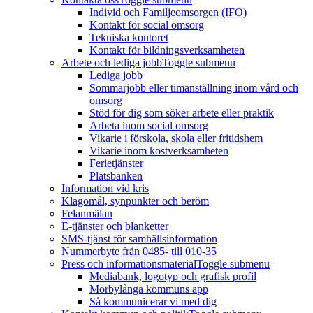
Individ och Familjeomsorgen (IFO)
Kontakt för social omsorg
Tekniska kontoret
Kontakt för bildningsverksamheten
Arbete och lediga jobb
Toggle submenu
Lediga jobb
Sommarjobb eller timanställning inom vård och
omsorg
Stöd för dig som söker arbete eller praktik
Arbeta inom social omsorg
Vikarie i förskola, skola eller fritidshem
Vikarie inom kostverksamheten
Ferietjänster
Platsbanken
Information vid kris
Klagomål, synpunkter och beröm
Felanmälan
E-tjänster och blanketter
SMS-tjänst för samhällsinformation
Nummerbyte från 0485- till 010-35
Press och informationsmaterial
Toggle submenu
Mediabank, logotyp och grafisk profil
Mörbylånga kommuns app
Så kommunicerar vi med dig