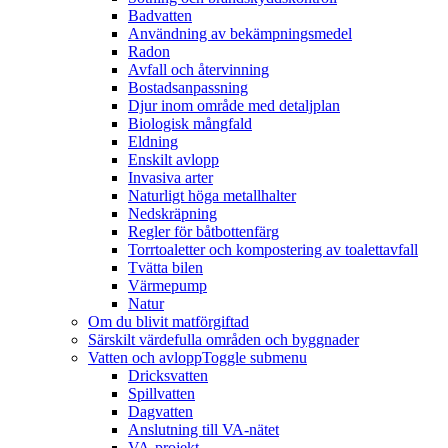
Badvatten
Användning av bekämpningsmedel
Radon
Avfall och återvinning
Bostadsanpassning
Djur inom område med detaljplan
Biologisk mångfald
Eldning
Enskilt avlopp
Invasiva arter
Naturligt höga metallhalter
Nedskräpning
Regler för båtbottenfärg
Torrtoaletter och kompostering av toalettavfall
Tvätta bilen
Värmepump
Natur
Om du blivit matförgiftad
Särskilt värdefulla områden och byggnader
Vatten och avlopp
Toggle submenu
Dricksvatten
Spillvatten
Dagvatten
Anslutning till VA-nätet
VA-projekt