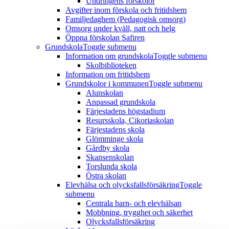
Undringens förskolor
Avgifter inom förskola och fritidshem
Familjedaghem (Pedagogisk omsorg)
Omsorg under kväll, natt och helg
Öppna förskolan Safiren
Grundskola
Toggle submenu
Information om grundskola
Toggle submenu
Skolbiblioteken
Information om fritidshem
Grundskolor i kommunen
Toggle submenu
Alunskolan
Anpassad grundskola
Färjestadens högstadium
Resursskola, Cikoriaskolan
Färjestadens skola
Glömminge skola
Gårdby skola
Skansenskolan
Torslunda skola
Östra skolan
Elevhälsa och olycksfallsförsäkring
Toggle
submenu
Centrala barn- och elevhälsan
Mobbning, trygghet och säkerhet
Olycksfallsförsäkring