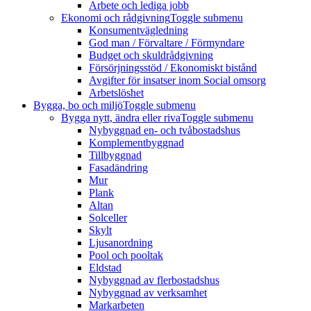
Arbete och lediga jobb
Ekonomi och rådgivning
Toggle submenu
Konsumentvägledning
God man / Förvaltare / Förmyndare
Budget och skuldrådgivning
Försörjningsstöd / Ekonomiskt bistånd
Avgifter för insatser inom Social omsorg
Arbetslöshet
Bygga, bo och miljö
Toggle submenu
Bygga nytt, ändra eller riva
Toggle submenu
Nybyggnad en- och tvåbostadshus
Komplementbyggnad
Tillbyggnad
Fasadändring
Mur
Plank
Altan
Solceller
Skylt
Ljusanordning
Pool och pooltak
Eldstad
Nybyggnad av flerbostadshus
Nybyggnad av verksamhet
Markarbeten