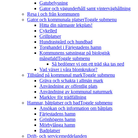
Gatubelysning
Gator och vägunderhåll samt vinterväghållning
Resa i och från kommunen
Gator och kommunala platser
Toggle submenu
Hitta din närmaste lekplats!
Cykelled
Grillplatser
Hundrastgård och hundbad
Torghandel i Färjestadens hamn
Kommunens satsningar på biologisk
mångfald
Toggle submenu
Så bedömer vi om ett träd ska tas ned
Vad växer i våra blomkrukor?
Tillstånd på kommunal mark
Toggle submenu
Gräva och schakta i allmän mark
Användning av offentlig plats
Användning av kommunal naturmark
Marklov för trädfällning
Hamnar, båtplatser och bad
Toggle submenu
Ansökan och information om båtplats
Färjestadens hamn
Grönhögens hamn
Mörbylånga hamn
Badplatser
Drift- och servicemeddelanden