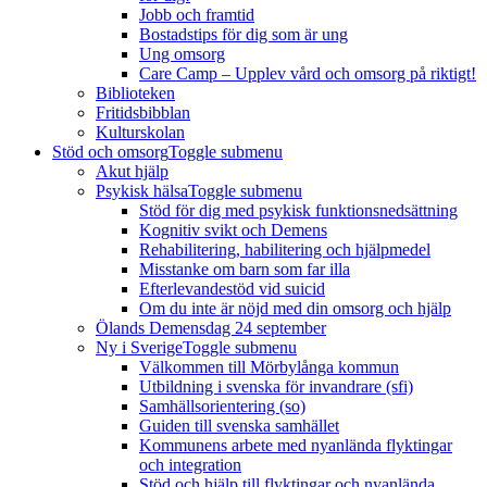
Jobb och framtid
Bostadstips för dig som är ung
Ung omsorg
Care Camp – Upplev vård och omsorg på riktigt!
Biblioteken
Fritidsbibblan
Kulturskolan
Stöd och omsorg
Toggle submenu
Akut hjälp
Psykisk hälsa
Toggle submenu
Stöd för dig med psykisk funktionsnedsättning
Kognitiv svikt och Demens
Rehabilitering, habilitering och hjälpmedel
Misstanke om barn som far illa
Efterlevandestöd vid suicid
Om du inte är nöjd med din omsorg och hjälp
Ölands Demensdag 24 september
Ny i Sverige
Toggle submenu
Välkommen till Mörbylånga kommun
Utbildning i svenska för invandrare (sfi)
Samhällsorientering (so)
Guiden till svenska samhället
Kommunens arbete med nyanlända flyktingar
och integration
Stöd och hjälp till flyktingar och nyanlända