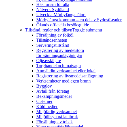
Hästturism för alla
Nätverk Sydöland
Utveckla Mörbylånga tätort
Mörbylånga kommun – en del av SydostLeader
Ölands officiella besöksguide
Tillstånd, regler och tillsyn
Toggle submenu
Försäljning av folköl
Tillståndsenheten
Serveringstillstånd
Registrering av medelstora
förbränningsanläggningar
Oljeavskiljare
Torghandel och matvagn
Anmäl din verksamhet eller lokal
Registrering av livsmedelsanläggning
Verksamheter med egen brunn
Bygglov
Avfall från företag
Bekämpningsmedel
Cisterner
Köldmedier
Miljöfarlig verksamhet
Miljötillsyn på lantbruk
Försäljning av tobak
Vissa receptfria läkemedel