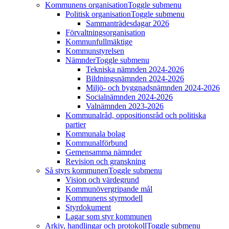
Kommunens organisation
Toggle submenu
Politisk organisation
Toggle submenu
Sammanträdesdagar 2026
Förvaltningsorganisation
Kommunfullmäktige
Kommunstyrelsen
Nämnder
Toggle submenu
Tekniska nämnden 2024-2026
Bildningsnämnden 2024-2026
Miljö- och byggnadsnämnden 2024-2026
Socialnämnden 2024-2026
Valnämnden 2023-2026
Kommunalråd, oppositionsråd och politiska
partier
Kommunala bolag
Kommunalförbund
Gemensamma nämnder
Revision och granskning
Så styrs kommunen
Toggle submenu
Vision och värdegrund
Kommunövergripande mål
Kommunens styrmodell
Styrdokument
Lagar som styr kommunen
Arkiv, handlingar och protokoll
Toggle submenu