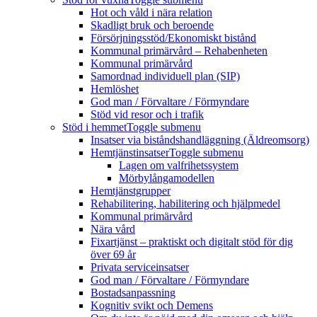
Hot och våld i nära relation
Skadligt bruk och beroende
Försörjningsstöd/Ekonomiskt bistånd
Kommunal primärvård – Rehabenheten
Kommunal primärvård
Samordnad individuell plan (SIP)
Hemlöshet
God man / Förvaltare / Förmyndare
Stöd vid resor och i trafik
Stöd i hemmet
Toggle submenu
Insatser via biståndshandläggning (Äldreomsorg)
Hemtjänstinsatser
Toggle submenu
Lagen om valfrihetssystem
Mörbylångamodellen
Hemtjänstgrupper
Rehabilitering, habilitering och hjälpmedel
Kommunal primärvård
Nära vård
Fixartjänst – praktiskt och digitalt stöd för dig
över 69 år
Privata serviceinsatser
God man / Förvaltare / Förmyndare
Bostadsanpassning
Kognitiv svikt och Demens