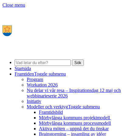
Close menu
Sök
Startsida
Framtiden
Toggle submenu
Program
Workation 2026
Nu delar vi vår resa – Inspirationsdag 12 maj och
webbinarieserie 2026
Initiativ
Modeller och verktyg
Toggle submenu
Framtidsbild
Mörbylånga kommuns projektmodell
Mörbylånga kommuns processmodell
Aktiva möten – uppnå det du önskar
Brainstorming – insamling av idéer