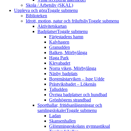
Skola / Arbetsliv (SKAL)
Uppleva och göra
Toggle submenu
Biblioteken
Idrott, motion, natur och friluftsliv
Toggle submenu
Aktivitetskartan
Badplatser
Toggle submenu
Färjestadens hamn
Kalvhagen
Granudden
Balken, Mörbylånga
Haga Park
Klevabadet
Norra viken, Mörbylånga
Näsby badplats
Borgmästarviken – Ispe Udde
Prästviksbadet – Lökenäs
Talludden
Övriga badplatser och hundbad
Grönhögens strandbad
Sporthallar, fritidsanläggningar och
samlingslokaler
Toggle submenu
Ladan
Skansenhallen
Glömmingeskolans gymnastiksal