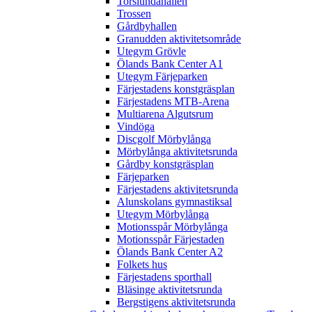
Torslundahallen
Trossen
Gårdbyhallen
Granudden aktivitetsområde
Utegym Grövle
Ölands Bank Center A1
Utegym Färjeparken
Färjestadens konstgräsplan
Färjestadens MTB-Arena
Multiarena Algutsrum
Vindöga
Discgolf Mörbylånga
Mörbylånga aktivitetsrunda
Gårdby konstgräsplan
Färjeparken
Färjestadens aktivitetsrunda
Alunskolans gymnastiksal
Utegym Mörbylånga
Motionsspår Mörbylånga
Motionsspår Färjestaden
Ölands Bank Center A2
Folkets hus
Färjestadens sporthall
Bläsinge aktivitetsrunda
Bergstigens aktivitetsrunda