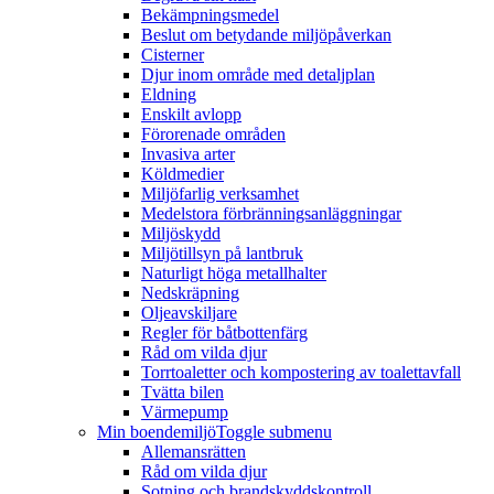
Bekämpningsmedel
Beslut om betydande miljöpåverkan
Cisterner
Djur inom område med detaljplan
Eldning
Enskilt avlopp
Förorenade områden
Invasiva arter
Köldmedier
Miljöfarlig verksamhet
Medelstora förbränningsanläggningar
Miljöskydd
Miljötillsyn på lantbruk
Naturligt höga metallhalter
Nedskräpning
Oljeavskiljare
Regler för båtbottenfärg
Råd om vilda djur
Torrtoaletter och kompostering av toalettavfall
Tvätta bilen
Värmepump
Min boendemiljö
Toggle submenu
Allemansrätten
Råd om vilda djur
Sotning och brandskyddskontroll