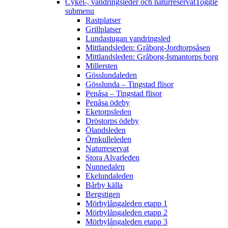
Cykel-, vandringsleder och naturreservat
Toggle
submenu
Rastplatser
Grillplatser
Lundastugan vandringsled
Mittlandsleden: Gråborg-Jordtorpsåsen
Mittlandsleden: Gråborg-Ismantorps borg
Millersten
Gösslundaleden
Gösslunda – Tingstad flisor
Penåsa – Tingstad flisor
Penåsa ödeby
Eketorpsleden
Dröstorps ödeby
Ölandsleden
Örnkulleleden
Naturreservat
Stora Alvarleden
Nunnedalen
Ekelundaleden
Bårby källa
Bergstigen
Mörbylångaleden etapp 1
Mörbylångaleden etapp 2
Mörbylångaleden etapp 3