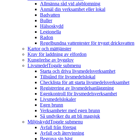
Allmänna råd vid algblomning
Anmäl din verksamhet eller lokal
Badvatten
Buller
Hälsoskydd
Legionella
Radon
Regelbundna vattentester för tryggt dricksvatten
Kartor och mättjänster
Krav för laddning av elfordon
Kungörelse av bygglov
Livsmedel
Toggle submenu
Starta och driva livsmedelsverksamhet
Tillstånd för livsmedelslokal
Checklista för att starta livsmedelsverksamhet
Registrering av livsmedelsanläggning
Egenkontroll för livsmedelsverksamhet
Livsmedelslokaler
Egen brunn
Verksamheter med egen brunn
Så undviker du att bli magsjuk
Miljöskydd
Toggle submenu
Avfall från företag
Avfall och återvinning
Begrava sin häst