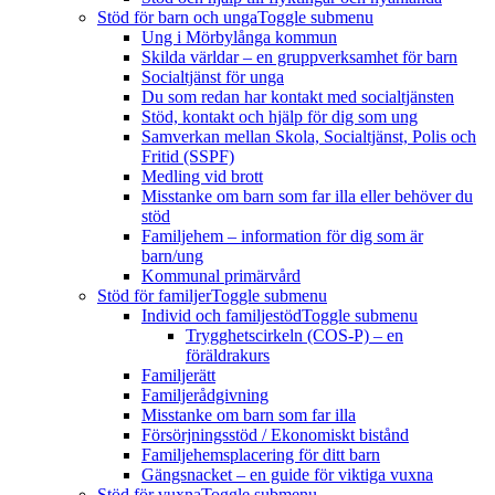
Stöd för barn och unga
Toggle submenu
Ung i Mörbylånga kommun
Skilda världar – en gruppverksamhet för barn
Socialtjänst för unga
Du som redan har kontakt med socialtjänsten
Stöd, kontakt och hjälp för dig som ung
Samverkan mellan Skola, Socialtjänst, Polis och
Fritid (SSPF)
Medling vid brott
Misstanke om barn som far illa eller behöver du
stöd
Familjehem – information för dig som är
barn/ung
Kommunal primärvård
Stöd för familjer
Toggle submenu
Individ och familjestöd
Toggle submenu
Trygghetscirkeln (COS-P) – en
föräldrakurs
Familjerätt
Familjerådgivning
Misstanke om barn som far illa
Försörjningsstöd / Ekonomiskt bistånd
Familjehemsplacering för ditt barn
Gängsnacket – en guide för viktiga vuxna
Stöd för vuxna
Toggle submenu