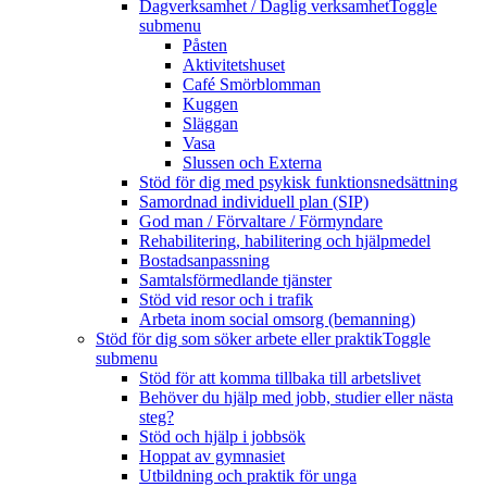
Dagverksamhet / Daglig verksamhet
Toggle
submenu
Påsten
Aktivitetshuset
Café Smörblomman
Kuggen
Släggan
Vasa
Slussen och Externa
Stöd för dig med psykisk funktionsnedsättning
Samordnad individuell plan (SIP)
God man / Förvaltare / Förmyndare
Rehabilitering, habilitering och hjälpmedel
Bostadsanpassning
Samtalsförmedlande tjänster
Stöd vid resor och i trafik
Arbeta inom social omsorg (bemanning)
Stöd för dig som söker arbete eller praktik
Toggle
submenu
Stöd för att komma tillbaka till arbetslivet
Behöver du hjälp med jobb, studier eller nästa
steg?
Stöd och hjälp i jobbsök
Hoppat av gymnasiet
Utbildning och praktik för unga