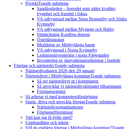
Projekt
Toggle submenu
Sandåsgården – boendet som sätter kvalitet,
trygghet och framtid i fokus
VA-utbyggnad mellan Stora Brunneby och Södra
Kvinneby
VA-utbyggnad mellan Mysinge och Bårby
Sluttäckning Kastlösa deponi
Österlånggatan
Muddring av Mörbylånga hamn
VA-utbyggnad i Norra Kvinneby
Ledningsinventering i norra Färjestaden
Inventering av dagvattenanordningar i Isgärde
Företag och näringsliv
Toggle submenu
Näringslivsdagen 2026 den 29 januari
Näringslivet i Mörbylånga kommun
Toggle submenu
Så ser näringslivet ut i kommunen
Så utvecklar vi näringslivsklimatet tillsammans
Företagsregister
Så arbetar vi med kompetensförsörjning
Starta, driva och utveckla företag
Toggle submenu
Näringslivsorganisationer
Företagarföreningar
Vad kan jag få hjälp med?
Upphandling och inköp
Vill du etablera företag i Mörbylånga kommun?
Toggle