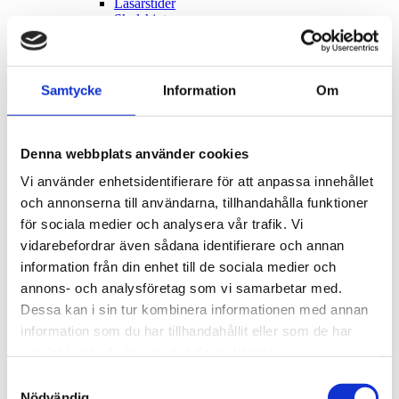
Läsårstider
Skolskjuts
Gymnasieskola
Vuxenutbildning
Utbildning i svenska för invandrare (sfi)
Kulturskolan
Samtycke
Information
Om
Mat i skola och förskola
Våra skolportaler
Vill du jobba som vikarie i förskola, skola eller
fritidshem?
Denna webbplats använder cookies
Samhällsplanering och trafik
Toggle submenu
Översiktsplanering och planprogram
Toggle submenu
Vi använder enhetsidentifierare för att anpassa innehållet
Planprogram
Toggle submenu
och annonserna till användarna, tillhandahålla funktioner
Vad är ett planprogram?
för sociala medier och analysera vår trafik. Vi
Godkända planprogram
Kommunala styrdokument för
vidarebefordrar även sådana identifierare och annan
samhällsplaneringen
information från din enhet till de sociala medier och
Översiktsplan
annons- och analysföretag som vi samarbetar med.
Mark och exploatering
Toggle submenu
Nytt område för företag och verksamheter
Dessa kan i sin tur kombinera informationen med annan
Glömminge Backe
information som du har tillhandahållit eller som de har
Grannemedgivande
samlat in när du har använt deras tjänster.
Detaljplaner
Toggle submenu
Planbesked
Samtyckesval
Gällande detaljplaner
Nödvändig