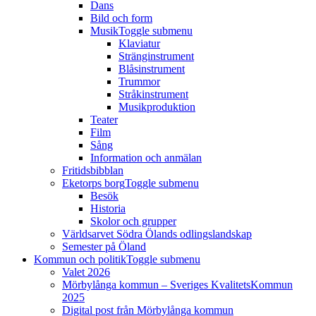
Dans
Bild och form
Musik
Toggle submenu
Klaviatur
Stränginstrument
Blåsinstrument
Trummor
Stråkinstrument
Musikproduktion
Teater
Film
Sång
Information och anmälan
Fritidsbibblan
Eketorps borg
Toggle submenu
Besök
Historia
Skolor och grupper
Världsarvet Södra Ölands odlingslandskap
Semester på Öland
Kommun och politik
Toggle submenu
Valet 2026
Mörbylånga kommun – Sveriges KvalitetsKommun
2025
Digital post från Mörbylånga kommun