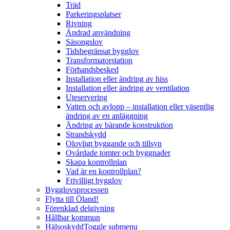
Träd
Parkeringsplatser
Rivning
Ändrad användning
Säsongslov
Tidsbegränsat bygglov
Transformatorstation
Förhandsbesked
Installation eller ändring av hiss
Installation eller ändring av ventilation
Uteservering
Vatten och avlopp – installation eller väsentlig
ändring av en anläggning
Ändring av bärande konstruktion
Strandskydd
Olovligt byggande och tillsyn
Ovårdade tomter och byggnader
Skapa kontrollplan
Vad är en kontrollplan?
Frivilligt bygglov
Bygglovsprocessen
Flytta till Öland!
Förenklad delgivning
Hållbar kommun
Hälsoskydd
Toggle submenu