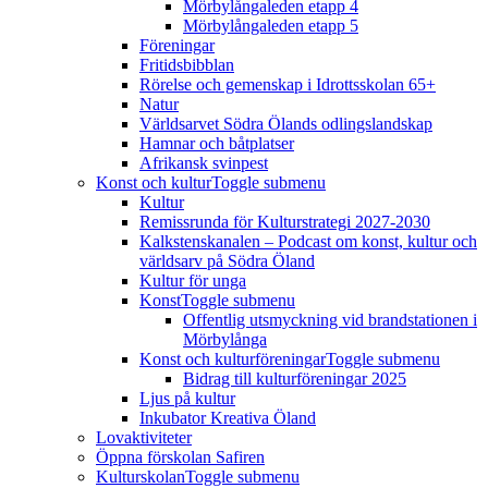
Mörbylångaleden etapp 4
Mörbylångaleden etapp 5
Föreningar
Fritidsbibblan
Rörelse och gemenskap i Idrottsskolan 65+
Natur
Världsarvet Södra Ölands odlingslandskap
Hamnar och båtplatser
Afrikansk svinpest
Konst och kultur
Toggle submenu
Kultur
Remissrunda för Kulturstrategi 2027-2030
Kalkstenskanalen – Podcast om konst, kultur och
världsarv på Södra Öland
Kultur för unga
Konst
Toggle submenu
Offentlig utsmyckning vid brandstationen i
Mörbylånga
Konst och kulturföreningar
Toggle submenu
Bidrag till kulturföreningar 2025
Ljus på kultur
Inkubator Kreativa Öland
Lovaktiviteter
Öppna förskolan Safiren
Kulturskolan
Toggle submenu