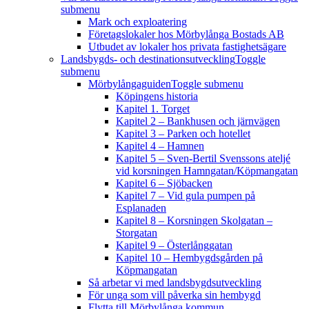
submenu
Mark och exploatering
Företagslokaler hos Mörbylånga Bostads AB
Utbudet av lokaler hos privata fastighetsägare
Landsbygds- och destinationsutveckling
Toggle
submenu
Mörbylångaguiden
Toggle submenu
Köpingens historia
Kapitel 1. Torget
Kapitel 2 – Bankhusen och järnvägen
Kapitel 3 – Parken och hotellet
Kapitel 4 – Hamnen
Kapitel 5 – Sven-Bertil Svenssons ateljé
vid korsningen Hamngatan/Köpmangatan
Kapitel 6 – Sjöbacken
Kapitel 7 – Vid gula pumpen på
Esplanaden
Kapitel 8 – Korsningen Skolgatan –
Storgatan
Kapitel 9 – Österlånggatan
Kapitel 10 – Hembygdsgården på
Köpmangatan
Så arbetar vi med landsbygdsutveckling
För unga som vill påverka sin hembygd
Flytta till Mörbylånga kommun