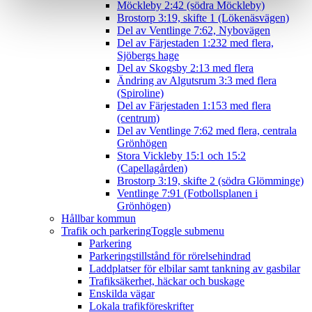
Möckleby 2:42 (södra Möckleby)
Brostorp 3:19, skifte 1 (Lökenäsvägen)
Del av Ventlinge 7:62, Nybovägen
Del av Färjestaden 1:232 med flera,
Sjöbergs hage
Del av Skogsby 2:13 med flera
Ändring av Algutsrum 3:3 med flera
(Spiroline)
Del av Färjestaden 1:153 med flera
(centrum)
Del av Ventlinge 7:62 med flera, centrala
Grönhögen
Stora Vickleby 15:1 och 15:2
(Capellagården)
Brostorp 3:19, skifte 2 (södra Glömminge)
Ventlinge 7:91 (Fotbollsplanen i
Grönhögen)
Hållbar kommun
Trafik och parkering
Toggle submenu
Parkering
Parkeringstillstånd för rörelsehindrad
Laddplatser för elbilar samt tankning av gasbilar
Trafiksäkerhet, häckar och buskage
Enskilda vägar
Lokala trafikföreskrifter