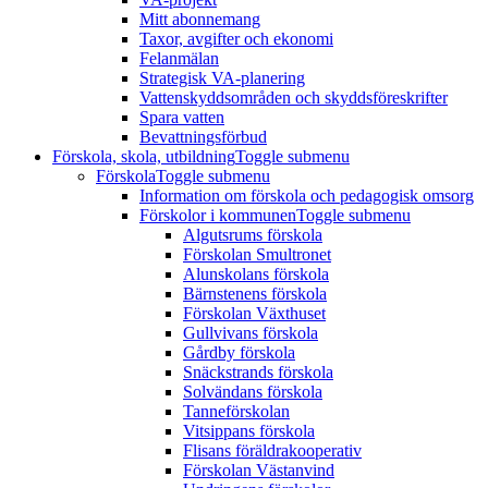
Mitt abonnemang
Taxor, avgifter och ekonomi
Felanmälan
Strategisk VA-planering
Vattenskyddsområden och skyddsföreskrifter
Spara vatten
Bevattningsförbud
Förskola, skola, utbildning
Toggle submenu
Förskola
Toggle submenu
Information om förskola och pedagogisk omsorg
Förskolor i kommunen
Toggle submenu
Algutsrums förskola
Förskolan Smultronet
Alunskolans förskola
Bärnstenens förskola
Förskolan Växthuset
Gullvivans förskola
Gårdby förskola
Snäckstrands förskola
Solvändans förskola
Tanneförskolan
Vitsippans förskola
Flisans föräldrakooperativ
Förskolan Västanvind