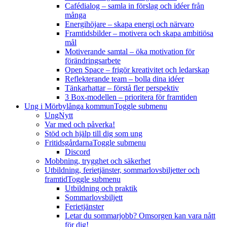
Cafédialog – samla in förslag och idéer från
många
Energihöjare – skapa energi och närvaro
Framtidsbilder – motivera och skapa ambitiösa
mål
Motiverande samtal – öka motivation för
förändringsarbete
Open Space – frigör kreativitet och ledarskap
Reflekterande team – bolla dina idéer
Tänkarhattar – förstå fler perspektiv
3 Box-modellen – prioritera för framtiden
Ung i Mörbylånga kommun
Toggle submenu
UngNytt
Var med och påverka!
Stöd och hjälp till dig som ung
Fritidsgårdarna
Toggle submenu
Discord
Mobbning, trygghet och säkerhet
Utbildning, ferietjänster, sommarlovsbiljetter och
framtid
Toggle submenu
Utbildning och praktik
Sommarlovsbiljett
Ferietjänster
Letar du sommarjobb? Omsorgen kan vara nått
för dig!