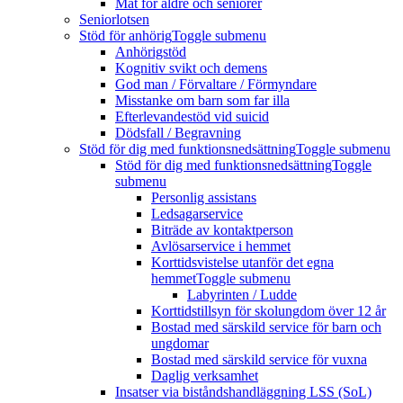
Mat för äldre och seniorer
Seniorlotsen
Stöd för anhörig
Toggle submenu
Anhörigstöd
Kognitiv svikt och demens
God man / Förvaltare / Förmyndare
Misstanke om barn som far illa
Efterlevandestöd vid suicid
Dödsfall / Begravning
Stöd för dig med funktionsnedsättning
Toggle submenu
Stöd för dig med funktionsnedsättning
Toggle
submenu
Personlig assistans
Ledsagarservice
Biträde av kontaktperson
Avlösarservice i hemmet
Korttidsvistelse utanför det egna
hemmet
Toggle submenu
Labyrinten / Ludde
Korttidstillsyn för skolungdom över 12 år
Bostad med särskild service för barn och
ungdomar
Bostad med särskild service för vuxna
Daglig verksamhet
Insatser via biståndshandläggning LSS (SoL)