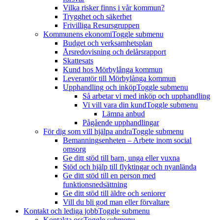
Vilka risker finns i vår kommun?
Trygghet och säkerhet
Frivilliga Resursgruppen
Kommunens ekonomi
Toggle submenu
Budget och verksamhetsplan
Årsredovisning och delårsrapport
Skattesats
Kund hos Mörbylånga kommun
Leverantör till Mörbylånga kommun
Upphandling och inköp
Toggle submenu
Så arbetar vi med inköp och upphandling
Vi vill vara din kund
Toggle submenu
Lämna anbud
Pågående upphandlingar
För dig som vill hjälpa andra
Toggle submenu
Bemanningsenheten – Arbete inom social
omsorg
Ge ditt stöd till barn, unga eller vuxna
Stöd och hjälp till flyktingar och nyanlända
Ge ditt stöd till en person med
funktionsnedsättning
Ge ditt stöd till äldre och seniorer
Vill du bli god man eller förvaltare
Kontakt och lediga jobb
Toggle submenu
Kontakta oss
Toggle submenu