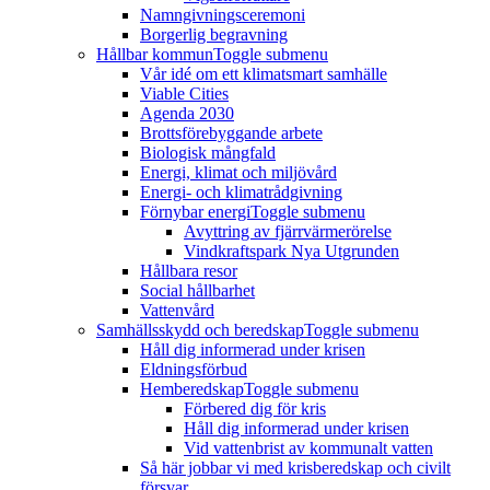
Namngivningsceremoni
Borgerlig begravning
Hållbar kommun
Toggle submenu
Vår idé om ett klimatsmart samhälle
Viable Cities
Agenda 2030
Brottsförebyggande arbete
Biologisk mångfald
Energi, klimat och miljövård
Energi- och klimatrådgivning
Förnybar energi
Toggle submenu
Avyttring av fjärrvärmerörelse
Vindkraftspark Nya Utgrunden
Hållbara resor
Social hållbarhet
Vattenvård
Samhällsskydd och beredskap
Toggle submenu
Håll dig informerad under krisen
Eldningsförbud
Hemberedskap
Toggle submenu
Förbered dig för kris
Håll dig informerad under krisen
Vid vattenbrist av kommunalt vatten
Så här jobbar vi med krisberedskap och civilt
försvar