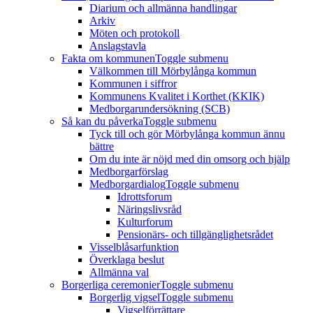
Diarium och allmänna handlingar
Arkiv
Möten och protokoll
Anslagstavla
Fakta om kommunen
Toggle submenu
Välkommen till Mörbylånga kommun
Kommunen i siffror
Kommunens Kvalitet i Korthet (KKIK)
Medborgarundersökning (SCB)
Så kan du påverka
Toggle submenu
Tyck till och gör Mörbylånga kommun ännu
bättre
Om du inte är nöjd med din omsorg och hjälp
Medborgarförslag
Medborgardialog
Toggle submenu
Idrottsforum
Näringslivsråd
Kulturforum
Pensionärs- och tillgänglighetsrådet
Visselblåsarfunktion
Överklaga beslut
Allmänna val
Borgerliga ceremonier
Toggle submenu
Borgerlig vigsel
Toggle submenu
Vigselförrättare