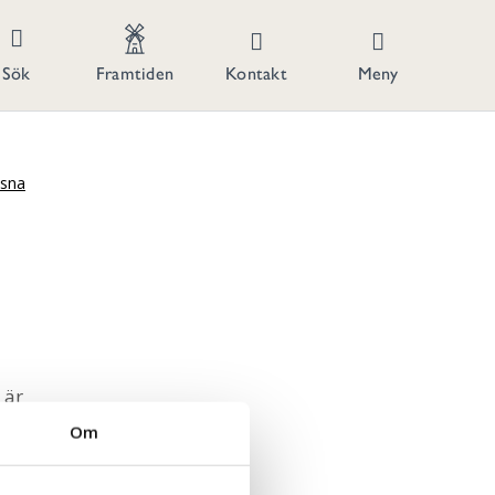
Kontakt
Meny
Sök
Framtiden
ssna
 är
Om