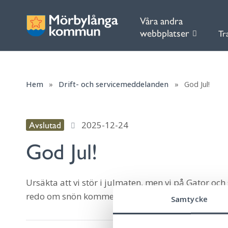
Våra andra
webbplatser
Tr
Hem
»
Drift- och servicemeddelanden
»
God Jul!
2025-12-24
Avslutad
God Jul!
Ursäkta att vi stör i julmaten, men vi på Gator och s
redo om snön kommer.
Samtycke