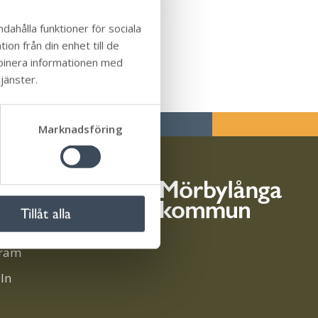
dahålla funktioner för sociala
on från din enhet till de
mbinera informationen med
jänster.
Marknadsföring
i sociala medier
Tillåt alla
ook
gram
In