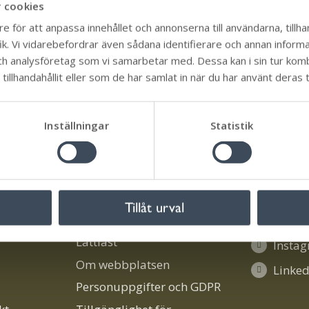
 cookies
12-24
e för att anpassa innehållet och annonserna till användarna, tillhan
k. Vi vidarebefordrar även sådana identifierare och annan informati
itter
Skriv ut
ch analysföretag som vi samarbetar med. Dessa kan i sin tur ko
illhandahållit eller som de har samlat in när du har använt deras t
Inställningar
Statistik
Om oss
Följ oss 
Tillåt urval
!
Aktivitetskartan
Faceb
Lättläst
Insta
Om webbplatsen
Linked
Personuppgifter och GDPR