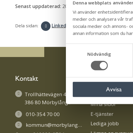
Denna webbplats använder
Senast uppdaterad:
2025-12-24
Publicerad:
2025-
Vi använder enhetsidentifierar
medier och analysera vår trafi
Dela sidan:
LinkedIn
Facebook
Tw
sociala medier och annons- o
annan information som du har t
S
Nödvändig
a
m
t
y
Kontakt
Information
c
Avvisa
k
Trollhättevägen 4
Ladda ner vår app
e
386 80 Mörbylånga
Mina sidor
s
v
E-tjänster
010-354 70 00
a
Lediga jobb
kommun@morbylanga.se
l