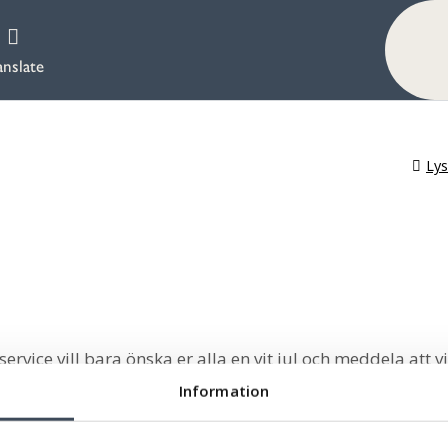
anslate
Ly
ervice vill bara önska er alla en vit jul och meddela att vi
Information