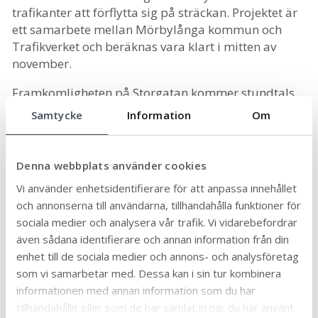
trafikanter att förflytta sig på sträckan. Projektet är
ett samarbete mellan Mörbylånga kommun och
Trafikverket och beräknas vara klart i mitten av
november.
Framkomligheten på Storgatan kommer stundtals
att påverkas av arbetet.
Samtycke
Information
Om
Senast uppdaterad:
2024-08-12
Publicerad:
2024-08-08
Denna webbplats använder cookies
Dela sidan:
Vi använder enhetsidentifierare för att anpassa innehållet
Linke
Face
Twit
Skriv
och annonserna till användarna, tillhandahålla funktioner för
dIn
book
ter
ut
sociala medier och analysera vår trafik. Vi vidarebefordrar
även sådana identifierare och annan information från din
enhet till de sociala medier och annons- och analysföretag
som vi samarbetar med. Dessa kan i sin tur kombinera
informationen med annan information som du har
tillhandahållit eller som de har samlat in när du har använt