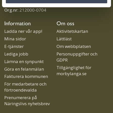
kommun@morbylanga.se
Org.nr:
212000-0704
Information
Om oss
Ladda ner vår app!
Aktivitetskartan
Mina sidor
Lättläst
E-tjänster
Om webbplatsen
Lediga jobb
Personuppgifter och
GDPR
Lämna en synpunkt
Tillgänglighet för
Göra en felanmälan
morbylanga.se
Fakturera kommunen
För medarbetare och
förtroendevalda
Prenumerera på
Näringslivs nyhetsbrev