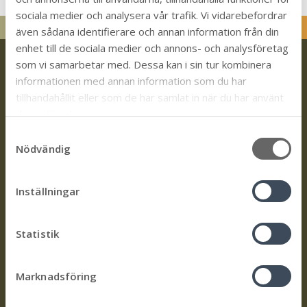
dIn
book
ter
ut
sociala medier och analysera vår trafik. Vi vidarebefordrar
även sådana identifierare och annan information från din
enhet till de sociala medier och annons- och analysföretag
som vi samarbetar med. Dessa kan i sin tur kombinera
informationen med annan information som du har
tillhandahållit eller som de har samlat in när du har använt
deras tjänster.
Kontakt
S
Nödvändig
a
Trollhättevägen 4
m
386 80 Mörbylånga
t
Inställningar
010-354 70 00
y
c
kommun@morbylanga.se
k
Statistik
Org.nr:
212000-0704
e
s
Information
Om oss
Marknadsföring
v
a
Ladda ner vår app!
Aktivitetskartan