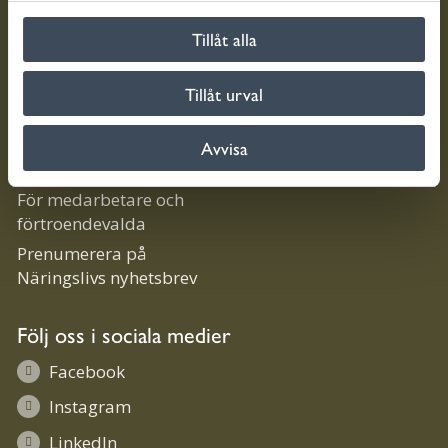
l
Mina sidor
Lättläst
Tillåt alla
E-tjänster
Om webbplatsen
Lediga jobb
Personuppgifter och
Tillåt urval
GDPR
Lämna en synpunkt
Tillgänglighet för
Göra en felanmälan
Avvisa
morbylanga.se
Fakturera kommunen
För medarbetare och
förtroendevalda
Prenumerera på
Näringslivs nyhetsbrev
Följ oss i sociala medier
Facebook
Instagram
LinkedIn