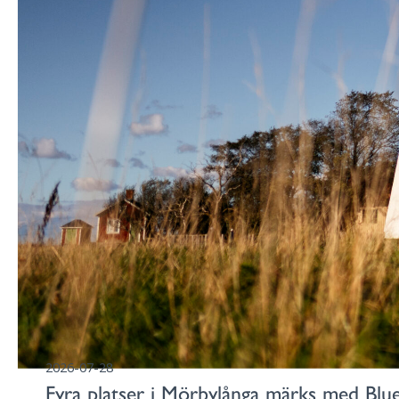
2026-07-28
Fyra platser i Mörbylånga märks med Blu