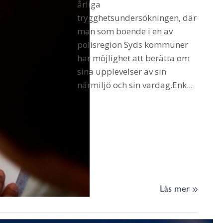
årliga
trygghetsundersökningen, där
man som boende i en av
polisregion Syds kommuner
har möjlighet att berätta om
sina upplevelser av sin
närmiljö och sin vardag.Enk...
Läs mer