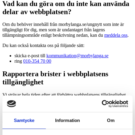
Vad kan du göra om du inte kan använda
delar av webbplatsen?
Om du behöver innehåll från morbylanga.se/ungnytt som inte är
tillgängligt för dig, men som är undantaget från lagens
tillämpningsområde enligt beskrivning nedan, kan du
meddela oss
.
Du kan också kontakta oss på följande sätt:
skicka e-post till
kommunikation@morbylanga.se
ring
010-354 70 00
Rapportera brister i webbplatsens
tillgänglighet
Vi strävar hela tiden efter att förbättra webbplatsens tillgänglighet.
Om du upptäcker problem som inte är beskrivna på den här sidan,
eller om du anser att vi inte uppfyller lagens krav,
meddela oss
så att
vi får veta att problemet finns.
Samtycke
Information
Om
Tillsyn