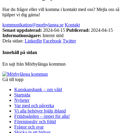
Har du frågor eller vill komma i kontakt med oss? Mejla oss så
hjälper vi dig gärna!
kommunikation@morbylanga.se
Kontakt
Senast uppdaterad:
2024-04-15
Publicerad:
2024-04-15
Informationsägare:
Internt stöd
Dela sidan:
LinkedIn
Facebook
Twitter
Innehåll på sidan
En sajt från Mörbylånga kommun
Gå till topp
Kunskapsbank – om våld
Startsida
Nyheter
Var med och påverka
Vi alla behöver hjälp ibland
Fritidsgården – öppet för alla!
Föreningsliv och fritid
Frågor och svar
Skicka in ett bidrag