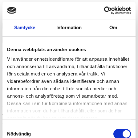
Det finns ett par saker som du behöver tänka på när du ska bilda en
ny förening och under tiden som du driver den.
Steg 1: Bilda en styrelse
Samtycke
Information
Om
Steg 2: Skaffa ett organisationsnummer
Denna webbplats använder cookies
Steg 3: Registrera er förening
Vi använder enhetsidentifierare för att anpassa innehållet
och annonserna till användarna, tillhandahålla funktioner
Starta en ideell förening- checklista
Registrera din förening hos
bolagsverket
för sociala medier och analysera vår trafik. Vi
vidarebefordrar även sådana identifierare och annan
Kulturskolan – för dig som vill utveckla
information från din enhet till de sociala medier och
dina talanger!
annons- och analysföretag som vi samarbetar med.
Dessa kan i sin tur kombinera informationen med annan
Oavsett om du vill spela musik, sjunga, dansa, spela teater eller
information som du har tillhandahållit eller som de har
jobba med bild, film eller form, erbjuder Kulturskolan gratis kurser
och aktiviteter. Passa på att upptäcka något nytt eller fördjupa dig i
samlat in när du har använt deras tjänster.
det du redan älskar!
Samtyckesval
Nödvändig