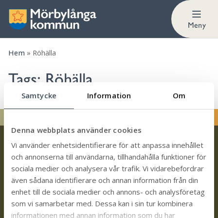
Meny
Hem
»
Röhälla
Tags:
Röhälla
Samtycke
Information
Om
Denna webbplats använder cookies
Vi använder enhetsidentifierare för att anpassa innehållet
och annonserna till användarna, tillhandahålla funktioner för
sociala medier och analysera vår trafik. Vi vidarebefordrar
även sådana identifierare och annan information från din
Kontakt
enhet till de sociala medier och annons- och analysföretag
som vi samarbetar med. Dessa kan i sin tur kombinera
Trollhättevägen 4
informationen med annan information som du har