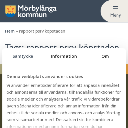
Meny
Hem
»
rapport psrv köpstaden
Tags:
rapport psrv köpstaden
Samtycke
Information
Om
Denna webbplats använder cookies
Vi använder enhetsidentifierare för att anpassa innehållet
och annonserna till användarna, tillhandahålla funktioner för
sociala medier och analysera vår trafik. Vi vidarebefordrar
även sådana identifierare och annan information från din
Kontakt
enhet till de sociala medier och annons- och analysföretag
som vi samarbetar med. Dessa kan i sin tur kombinera
Trollhättevägen 4
informationen med annan information som du har