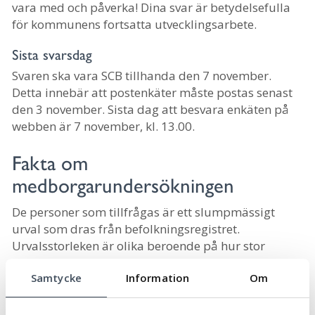
vara med och påverka! Dina svar är betydelsefulla
för kommunens fortsatta utvecklingsarbete.
Sista svarsdag
Svaren ska vara SCB tillhanda den 7 november.
Detta innebär att postenkäter måste postas senast
den 3 november. Sista dag att besvara enkäten på
webben är 7 november, kl. 13.00.
Fakta om
medborgarundersökningen
De personer som tillfrågas är ett slumpmässigt
urval som dras från befolkningsregistret.
Urvalsstorleken är olika beroende på hur stor
kommunen är.
Samtycke
Information
Om
Den som är med i undersökningen kan svara via en
pappersenkät eller på webben, där det även går att