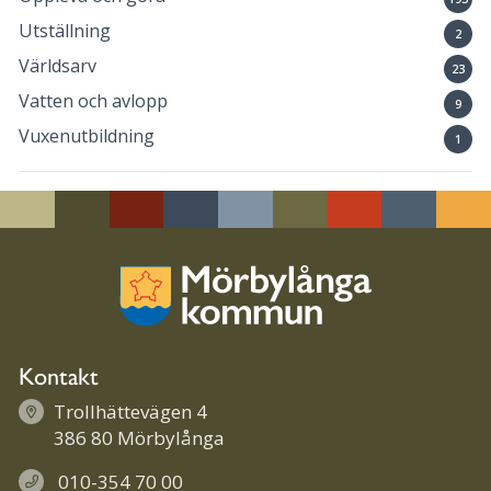
Utställning
2
Världsarv
23
Vatten och avlopp
9
Vuxenutbildning
1
Kontakt
Trollhättevägen 4
386 80 Mörbylånga
010-354 70 00