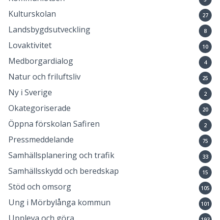
Kulturskolan
27
Landsbygdsutveckling
8
Lovaktivitet
10
Medborgardialog
4
Natur och friluftsliv
25
Ny i Sverige
2
Okategoriserade
20
Öppna förskolan Safiren
2
Pressmeddelande
75
Samhällsplanering och trafik
33
Samhällsskydd och beredskap
15
Stöd och omsorg
105
Ung i Mörbylånga kommun
101
Uppleva och göra
193