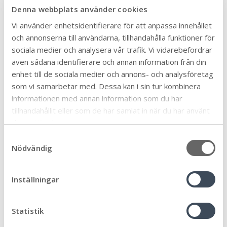
svara på engelska. Det går också att få
Denna webbplats använder cookies
pappersenkäten på arabiska. Mörbylånga kommun
Vi använder enhetsidentifierare för att anpassa innehållet
ser inte några enskilda enkätsvar, endast det
och annonserna till användarna, tillhandahålla funktioner för
samlade resultatet.
sociala medier och analysera vår trafik. Vi vidarebefordrar
även sådana identifierare och annan information från din
Resultaten presenteras i december.
enhet till de sociala medier och annons- och analysföretag
som vi samarbetar med. Dessa kan i sin tur kombinera
Senast uppdaterad:
2023-08-24
Publicerad:
2023-08-24
informationen med annan information som du har
tillhandahållit eller som de har samlat in när du har använt
Dela sidan:
deras tjänster.
Linke
Face
Twit
Skriv
Arkiv
S
dIn
book
ter
ut
Nödvändig
a
m
t
Inställningar
y
Ämne
c
Äldre och seniorer
k
Statistik
32
e
Allmän
90