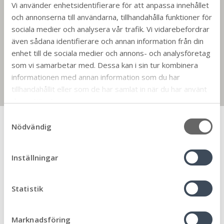
För dig som vill hjälpa andra
Vi använder enhetsidentifierare för att anpassa innehållet
och annonserna till användarna, tillhandahålla funktioner för
sociala medier och analysera vår trafik. Vi vidarebefordrar
Gör det själv i Mina sidor
även sådana identifierare och annan information från din
enhet till de sociala medier och annons- och analysföretag
som vi samarbetar med. Dessa kan i sin tur kombinera
Felanmälan – Har du sett något som
informationen med annan information som du har
behöver rättas till?
tillhandahållit eller som de har samlat in när du har använt
deras tjänster.
S
Nyheter
Nödvändig
a
m
t
Inställningar
Samhällsplanering och trafik
2026-08-10
y
Trafikinformation 15 augusti Ironman
c
k
Statistik
2026
e
Så påverkas trafiken på Öland under Ironman på
s
Marknadsföring
lördag den 15 augusti. Räkna med längre restider