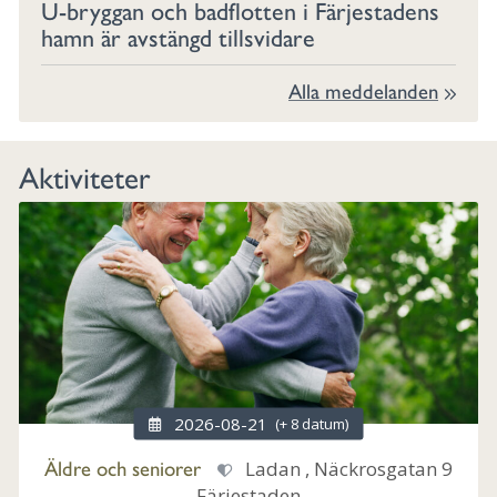
U-bryggan och badflotten i Färjestadens
hamn är avstängd tillsvidare
Alla meddelanden
Aktiviteter
2026-08-21
(+ 8 datum)
Äldre och seniorer
Ladan , Näckrosgatan 9
Färjestaden