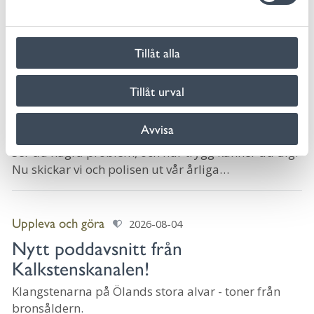
v
och begränsad framkomlighet under dagen. För
a
resor söderut välj väg 136.
l
Tillåt alla
Medborgardialog
2026-08-05
Dags för den årliga
Tillåt urval
trygghetsundersökningen
Avvisa
Hur upplever du som medborgare ditt närområde?
Ser du några problem, och hur trygg känner du dig?
Nu skickar vi och polisen ut vår årliga
trygghetsundersökning. I dagarna kommer 93 000
slumpvis ut...
Uppleva och göra
2026-08-04
Nytt poddavsnitt från
Kalkstenskanalen!
Klangstenarna på Ölands stora alvar - toner från
bronsåldern.