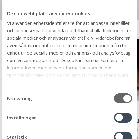
behöver rättas till?
Denna webbplats använder cookies
Vi använder enhetsidentifierare för att anpassa innehållet
Nyheter
och annonserna till användarna, tillhandahålla funktioner för
sociala medier och analysera vår trafik. Vi vidarebefordrar
även sådana identifierare och annan information från din
enhet till de sociala medier och annons- och analysföretag
som vi samarbetar med. Dessa kan i sin tur kombinera
informationen med annan information som du har
tillhandahållit eller som de har samlat in när du har använt
deras tjänster.
S
Nödvändig
a
m
Medborgardialog
2026-08-05
t
Inställningar
Dags för den årliga trygghetsundersök
y
c
Hur upplever du som medborgare ditt närområde? Se
k
Statistik
problem, och hur trygg känner du dig? Nu skickar vi o