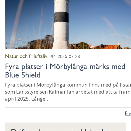
Natur och friluftsliv
2026-07-28
Fyra platser i Mörbylånga märks med
Blue Shield
Fyra platser i Mörbylånga kommun finns med på lista
som Länsstyrelsen Kalmar län arbetat med att ta fra
april 2025. Långe
Jan, Karlevistenen, Gettlinge gravfält och Gråborg Ege
Fl