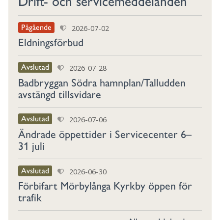
Drift- och service­meddelanden
Pågående
2026-07-02
Eldningsförbud
Avslutad
2026-07-28
Badbryggan Södra hamnplan/Talludden
avstängd tillsvidare
Avslutad
2026-07-06
Ändrade öppettider i Servicecenter 6–
31 juli
Avslutad
2026-06-30
Förbifart Mörbylånga Kyrkby öppen för
trafik