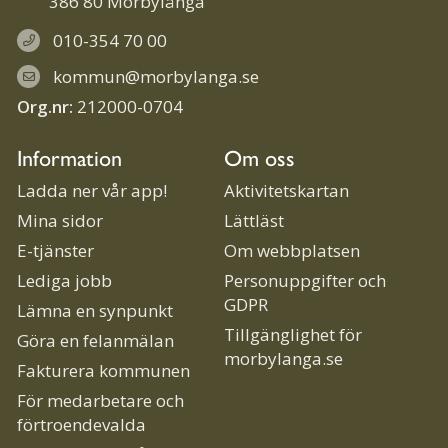
386 80 Mörbylånga
010-354 70 00
kommun@morbylanga.se
Org.nr:
212000-0704
Information
Om oss
Ladda ner vår app!
Aktivitetskartan
Mina sidor
Lättläst
E-tjänster
Om webbplatsen
Lediga jobb
Personuppgifter och
GDPR
Lämna en synpunkt
Tillgänglighet för
Göra en felanmälan
morbylanga.se
Fakturera kommunen
För medarbetare och
förtroendevalda