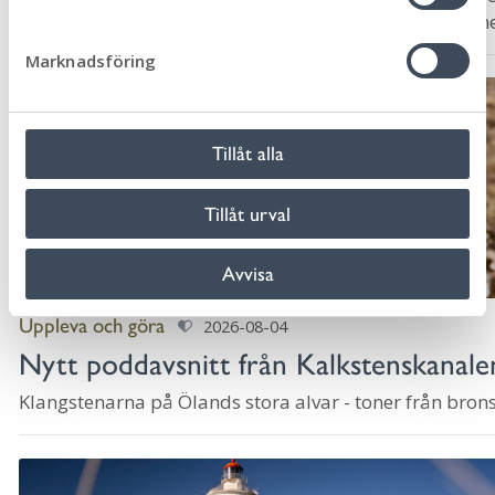
e
ut vår årliga trygghetsundersökning. I dagarna komm
s
slumpvis ut...
Marknadsföring
v
a
l
Tillåt alla
Tillåt urval
Avvisa
Uppleva och göra
2026-08-04
Nytt poddavsnitt från Kalkstenskanale
Klangstenarna på Ölands stora alvar - toner från bron