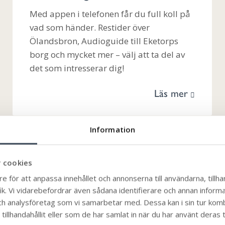
Med appen i telefonen får du full koll på
vad som händer. Restider över
Ölandsbron, Audioguide till Eketorps
borg och mycket mer – välj att ta del av
det som intresserar dig!
Läs mer
Information
 cookies
e för att anpassa innehållet och annonserna till användarna, tillhan
Var med och påverka
k. Vi vidarebefordrar även sådana identifierare och annan informati
ch analysföretag som vi samarbetar med. Dessa kan i sin tur ko
illhandahållit eller som de har samlat in när du har använt deras t