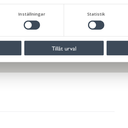
För dig som vill hjälpa a
talt.
Inställningar
Statistik
lskjuts,
Gör det själv i Mina sido
t
Felanmälan – Har du sett
Tillåt urval
jänster