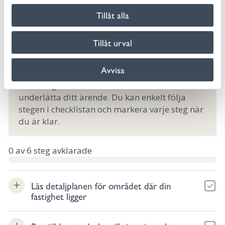
l
Tillåt alla
Plan- och bygglovtaxa
Tillåt urval
Vi hjälper dig – följ checklistan
Avvisa
Vi har tagit fram en checklista för att
underlätta ditt ärende. Du kan enkelt följa
stegen i checklistan och markera varje steg när
du är klar.
0
av
6
steg avklarade
Läs detaljplanen för området där din
fastighet ligger