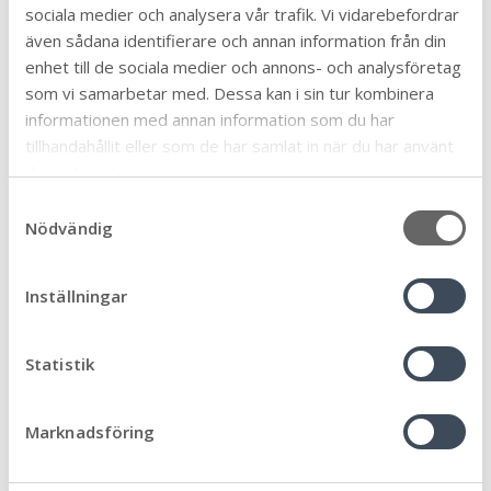
sociala medier och analysera vår trafik. Vi vidarebefordrar
bygglov för mur
även sådana identifierare och annan information från din
enhet till de sociala medier och annons- och analysföretag
Dessa handlingar behöver du för din ansökan
som vi samarbetar med. Dessa kan i sin tur kombinera
informationen med annan information som du har
ansökan
tillhandahållit eller som de har samlat in när du har använt
situationsplan
deras tjänster.
Fasad- och sektionsritning.
S
Observera att fotograferade handlingar eller
Nödvändig
a
ritningar på rutat- eller linjerat papper inte
m
accepteras.
t
Inställningar
y
I vissa fall behöver du även följande handlinga
r
c
Anmälan av kontrollansvarig (om det du vill göra är
k
Statistik
mer omfattande).
e
s
Vad kostar ett bygglov?
Marknadsföring
v
I taxan nedan hittar du alla åtgärder och kan se vad
a
avgiften blir.