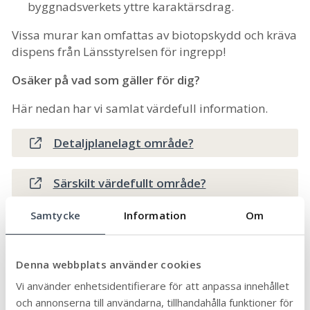
byggnadsverkets yttre karaktärsdrag.
Vissa murar kan omfattas av biotopskydd och kräva
dispens från Länsstyrelsen för ingrepp!
Osäker på vad som gäller för dig?
Här nedan har vi samlat värdefull information.
Detaljplanelagt område?
Särskilt värdefullt område?
Samtycke
Information
Om
Vad säger Boverket?
Grannemedgivande från kommunen?
Denna webbplats använder cookies
Vi använder enhetsidentifierare för att anpassa innehållet
Allt du behöver veta om
och annonserna till användarna, tillhandahålla funktioner för