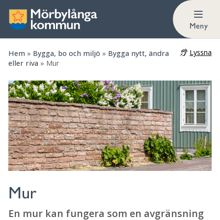
Utanför detaljplanerat område
Meny
Lyssna
Hem
»
Bygga, bo och miljö
»
Bygga nytt, ändra
eller riva
»
Mur
Mur
En mur kan fungera som en avgränsning